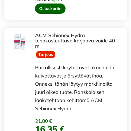
Ostoskoriin
ACM Sebionex Hydra
tehokosteuttava korjaava voide 40
ml
Tarjous
Paikallisesti käytettävät aknehoidot
kuivattavat ja ärsyttävät ihoa.
Onneksi tähän löytyy markkinoilta
juuri oikea tuote. Ranskalaisen
lääketehtaan kehittämä ACM
Sebionex Hydra …
21,80 €
16,35 €