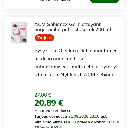
ACM Sebionex Gel Nettoyant
ongelmaiho puhdistusgeeli 200 ml
Tarjous
Pysy siinä! Olet kokeillut jo montaa eri
merkkiä ongelmaihosi
puhdistamiseen, mutta et ole löytänyt
sitä oikeaa. Nyt löysit! ACM Sebionex
…
27,86 €
20,89 €
Hinta vain verkossa
Tarjous voimassa
31.08.2026 23:00
asti.
Alin hinta viimeisen 30 päivän aikana:
21,01 €
Säästät
6,97 €