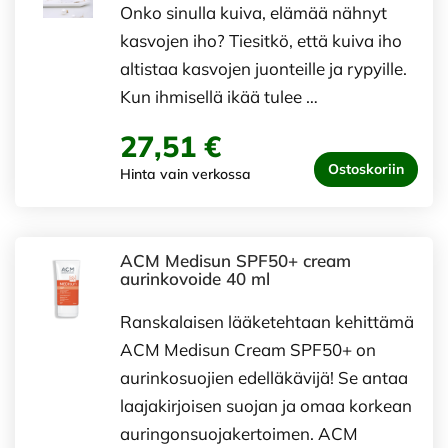
Onko sinulla kuiva, elämää nähnyt
kasvojen iho? Tiesitkö, että kuiva iho
altistaa kasvojen juonteille ja rypyille.
Kun ihmisellä ikää tulee …
27,51 €
Ostoskoriin
Hinta vain verkossa
ACM Medisun SPF50+ cream
aurinkovoide 40 ml
Ranskalaisen lääketehtaan kehittämä
ACM Medisun Cream SPF50+ on
aurinkosuojien edelläkävijä! Se antaa
laajakirjoisen suojan ja omaa korkean
auringonsuojakertoimen. ACM