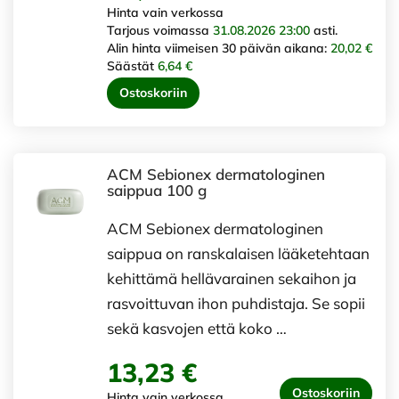
Hinta vain verkossa
Tarjous voimassa
31.08.2026 23:00
asti.
Alin hinta viimeisen 30 päivän aikana:
20,02 €
Säästät
6,64 €
Ostoskoriin
ACM Sebionex dermatologinen
saippua 100 g
ACM Sebionex dermatologinen
saippua on ranskalaisen lääketehtaan
kehittämä hellävarainen sekaihon ja
rasvoittuvan ihon puhdistaja. Se sopii
sekä kasvojen että koko …
13,23 €
Ostoskoriin
Hinta vain verkossa