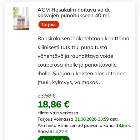
ACM Rosakalm hoitava voide
kasvojen punoitukseen 40 ml
Tarjous
Ranskalaisen lääketehtaan kehittämä,
kliinisesti tutkittu, punoitusta
vähentävä ja rauhoittava voide
couperosa-iholle ja punoittavalle
iholle. Suojaa ulkoisten olosuhteiden
(tuuli, kylmyys, voimakas …
23,58 €
18,86 €
Hinta vain verkossa
Tarjous voimassa
31.08.2026 23:59
asti.
Alin hinta viimeisen 30 päivän aikana:
18,86 €
Säästät
4,72 €