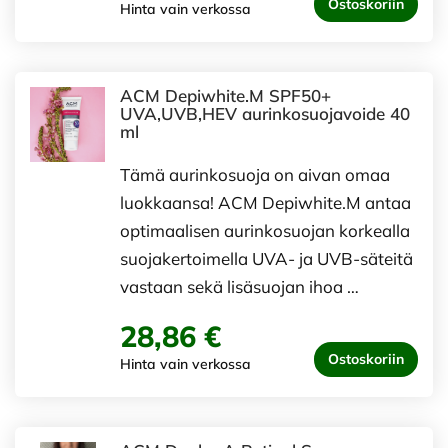
Ostoskoriin
Hinta vain verkossa
ACM Depiwhite.M SPF50+
UVA,UVB,HEV aurinkosuojavoide 40
ml
Tämä aurinkosuoja on aivan omaa
luokkaansa! ACM Depiwhite.M antaa
optimaalisen aurinkosuojan korkealla
suojakertoimella UVA- ja UVB-säteitä
vastaan sekä lisäsuojan ihoa …
28,86 €
Ostoskoriin
Hinta vain verkossa