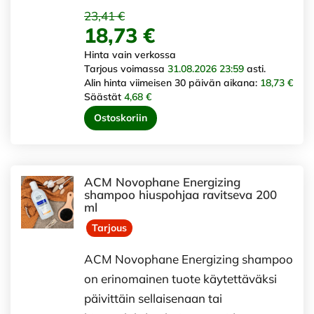
23,41 €
18,73 €
Hinta vain verkossa
Tarjous voimassa
31.08.2026 23:59
asti.
Alin hinta viimeisen 30 päivän aikana:
18,73 €
Säästät
4,68 €
Ostoskoriin
ACM Novophane Energizing
shampoo hiuspohjaa ravitseva 200
ml
Tarjous
ACM Novophane Energizing shampoo
on erinomainen tuote käytettäväksi
päivittäin sellaisenaan tai