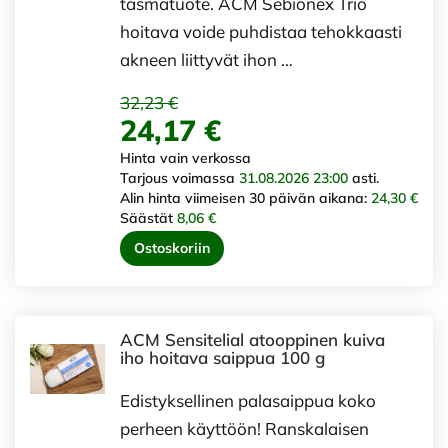
täsmätuote. ACM Sebionex Trio
hoitava voide puhdistaa tehokkaasti
akneen liittyvät ihon …
32,23 €
24,17 €
Hinta vain verkossa
Tarjous voimassa
31.08.2026 23:00
asti.
Alin hinta viimeisen 30 päivän aikana:
24,30 €
Säästät
8,06 €
Ostoskoriin
ACM Sensitelial atooppinen kuiva
iho hoitava saippua 100 g
Edistyksellinen palasaippua koko
perheen käyttöön! Ranskalaisen