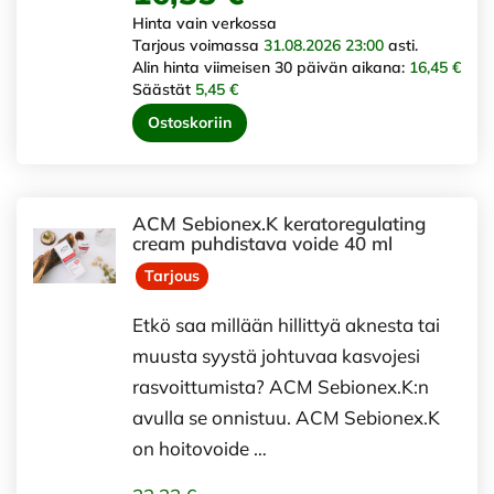
Hinta vain verkossa
Tarjous voimassa
31.08.2026 23:00
asti.
Alin hinta viimeisen 30 päivän aikana:
16,45 €
Säästät
5,45 €
Ostoskoriin
ACM Sebionex.K keratoregulating
cream puhdistava voide 40 ml
Tarjous
Etkö saa millään hillittyä aknesta tai
muusta syystä johtuvaa kasvojesi
rasvoittumista? ACM Sebionex.K:n
avulla se onnistuu. ACM Sebionex.K
on hoitovoide …