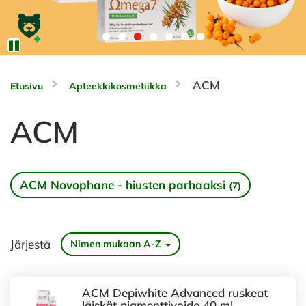
ACM
Etusivu
Apteekkikosmetiikka
ACM
ACM Novophane - hiusten parhaaksi
(7)
Järjestä
Nimen mukaan A-Z
ACM Depiwhite Advanced ruskeat
läiskät pigmenttivoide 40 ml