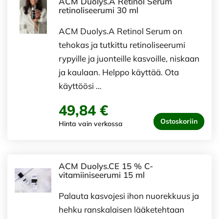
ACM Duolys.A Retinol Serum
retinoliseerumi 30 ml
ACM Duolys.A Retinol Serum on
tehokas ja tutkittu retinoliseerumi
rypyille ja juonteille kasvoille, niskaan
ja kaulaan. Helppo käyttää. Ota
käyttöösi …
49,84 €
Ostoskoriin
Hinta vain verkossa
ACM Duolys.CE 15 % C-
vitamiiniseerumi 15 ml
Palauta kasvojesi ihon nuorekkuus ja
hehku ranskalaisen lääketehtaan