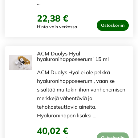
…
22,38 €
Ostoskoriin
Hinta vain verkossa
ACM Duolys Hyal
hyaluronihapposeerumi 15 ml
ACM Duolys Hyal ei ole pelkkä
hyaluronihapposeerumi, vaan se
sisältää muitakin ihon vanhenemisen
merkkejä vähentäviä ja
tehokosteuttavia aineita.
Hyaluronihapon lisäksi …
40,02 €
Ostoskoriin