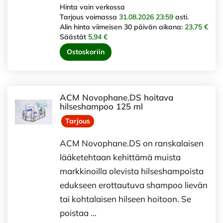
Hinta vain verkossa
Tarjous voimassa
31.08.2026 23:59
asti.
Alin hinta viimeisen 30 päivän aikana:
23,75 €
Säästät
5,94 €
Ostoskoriin
ACM Novophane.DS hoitava
hilseshampoo 125 ml
Tarjous
ACM Novophane.DS on ranskalaisen
lääketehtaan kehittämä muista
markkinoilla olevista hilseshampoista
edukseen erottautuva shampoo lievän
tai kohtalaisen hilseen hoitoon. Se
poistaa …