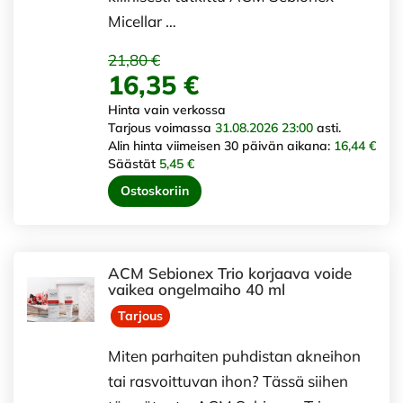
Micellar …
21,80 €
16,35 €
Hinta vain verkossa
Tarjous voimassa
31.08.2026 23:00
asti.
Alin hinta viimeisen 30 päivän aikana:
16,44 €
Säästät
5,45 €
Ostoskoriin
ACM Sebionex Trio korjaava voide
vaikea ongelmaiho 40 ml
Tarjous
Miten parhaiten puhdistan akneihon
tai rasvoittuvan ihon? Tässä siihen