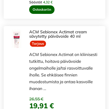
Säästät
4,32 €
Ostoskoriin
ACM Sebionex Actimat cream
sävytetty päivävoide 40 ml
Tarjous
ACM Sebionex Actimat on kliinisesti
tutkittu, hoitava päivävoide
ongelmaiholle ja/tai rasvoittuvalle
iholle. Se ehkäisee finnien
muodostumista ja antaa kasvoille
ihanan …
26,55 €
19,91 €