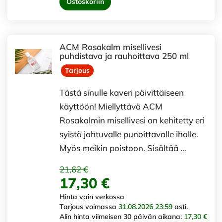
Ostoskoriin
ACM Rosakalm misellivesi
puhdistava ja rauhoittava 250 ml
Tarjous
Tästä sinulle kaveri päivittäiseen
käyttöön! Miellyttävä ACM
Rosakalmin misellivesi on kehitetty eri
syistä johtuvalle punoittavalle iholle.
Myös meikin poistoon. Sisältää …
21,62 €
17,30 €
Hinta vain verkossa
Tarjous voimassa
31.08.2026 23:59
asti.
Alin hinta viimeisen 30 päivän aikana:
17,30 €