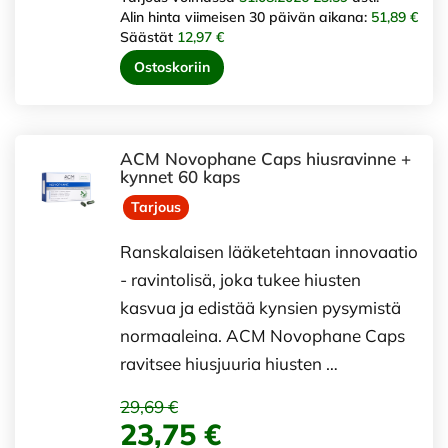
Alin hinta viimeisen 30 päivän aikana:
51,89 €
Säästät
12,97 €
Ostoskoriin
ACM Novophane Caps hiusravinne +
kynnet 60 kaps
Tarjous
Ranskalaisen lääketehtaan innovaatio
- ravintolisä, joka tukee hiusten
kasvua ja edistää kynsien pysymistä
normaaleina. ACM Novophane Caps
ravitsee hiusjuuria hiusten …
29,69 €
23,75 €