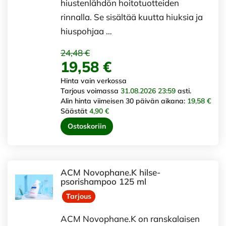
hiustenlähdön hoitotuotteiden
rinnalla. Se sisältää kuutta hiuksia ja
hiuspohjaa …
24,48 €
19,58 €
Hinta vain verkossa
Tarjous voimassa
31.08.2026 23:59
asti.
Alin hinta viimeisen 30 päivän aikana:
19,58 €
Säästät
4,90 €
Ostoskoriin
ACM Novophane.K hilse-
psorishampoo 125 ml
Tarjous
ACM Novophane.K on ranskalaisen