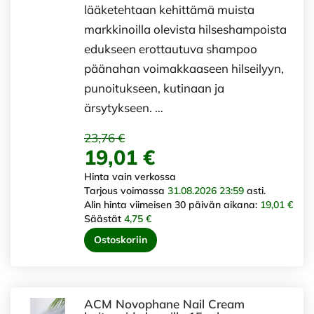
lääketehtaan kehittämä muista
markkinoilla olevista hilseshampoista
edukseen erottautuva shampoo
päänahan voimakkaaseen hilseilyyn,
punoitukseen, kutinaan ja
ärsytykseen. …
23,76 €
19,01 €
Hinta vain verkossa
Tarjous voimassa
31.08.2026 23:59
asti.
Alin hinta viimeisen 30 päivän aikana:
19,01 €
Säästät
4,75 €
Ostoskoriin
ACM Novophane Nail Cream