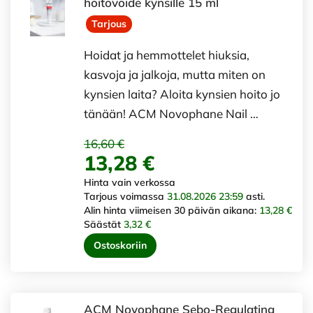
hoitovoide kynsille 15 ml
Tarjous
Hoidat ja hemmottelet hiuksia,
kasvoja ja jalkoja, mutta miten on
kynsien laita? Aloita kynsien hoito jo
tänään! ACM Novophane Nail …
16,60 €
13,28 €
Hinta vain verkossa
Tarjous voimassa
31.08.2026 23:59
asti.
Alin hinta viimeisen 30 päivän aikana:
13,28 €
Säästät
3,32 €
Ostoskoriin
ACM Novophane Sebo-Regulating