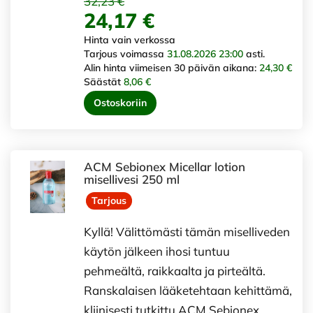
32,23 €
24,17 €
Hinta vain verkossa
Tarjous voimassa
31.08.2026 23:00
asti.
Alin hinta viimeisen 30 päivän aikana:
24,30 €
Säästät
8,06 €
Ostoskoriin
ACM Sebionex Micellar lotion
misellivesi 250 ml
Tarjous
Kyllä! Välittömästi tämän miselliveden
käytön jälkeen ihosi tuntuu
pehmeältä, raikkaalta ja pirteältä.
Ranskalaisen lääketehtaan kehittämä,
kliinisesti tutkittu ACM Sebionex