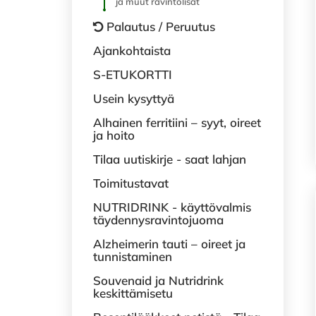
ja muut ravintolisät
Palautus / Peruutus
Ajankohtaista
S-ETUKORTTI
Usein kysyttyä
Alhainen ferritiini – syyt, oireet
ja hoito
Tilaa uutiskirje - saat lahjan
Toimitustavat
NUTRIDRINK - käyttövalmis
täydennysravintojuoma
Alzheimerin tauti – oireet ja
tunnistaminen
Souvenaid ja Nutridrink
keskittämisetu