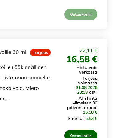
Ostoskoriin
22,11 €
oille 30 ml
Tarjous
16,58 €
ille (lääkinnällinen
Hinta vain
verkossa
uudistamaan suunielun
Tarjous
voimassa
31.08.2026
limakalvoja. Mieto
23:59
asti.
än …
Alin hinta
viimeisen 30
päivän aikana:
16,58 €
Säästät
5,53 €
Ostoskoriin