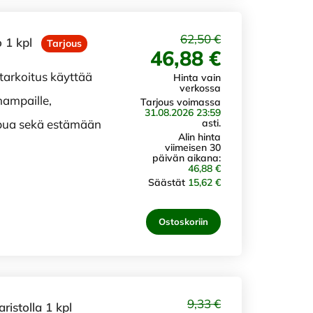
62,50 €
 1 kpl
Tarjous
46,88 €
 tarkoitus käyttää
Hinta vain
verkossa
ampaille,
Tarjous voimassa
31.08.2026 23:59
asti.
ipua sekä estämään
Alin hinta
viimeisen 30
päivän aikana:
46,88 €
Säästät
15,62 €
Ostoskoriin
9,33 €
ristolla 1 kpl