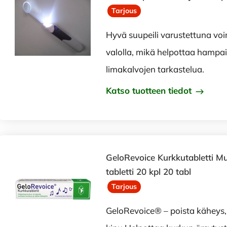
Tarjous
Hyvä suupeili varustettuna vo
valolla, mikä helpottaa hampa
limakalvojen tarkastelua.
Katso tuotteen tiedot
GeloRevoice Kurkkutabletti M
tabletti 20 kpl 20 tabl
Tarjous
GeloRevoice® – poista käheys, 