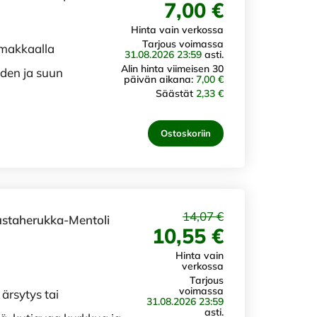
7,00 €
Hinta vain verkossa
Tarjous voimassa
imakkaalla
31.08.2026 23:59
asti.
Alin hinta viimeisen 30
iden ja suun
päivän aikana:
7,00 €
Säästät
2,33 €
Ostoskoriin
14,07 €
ustaherukka-Mentoli
10,55 €
Hinta vain
verkossa
Tarjous
voimassa
ärsytys tai
31.08.2026 23:59
asti.