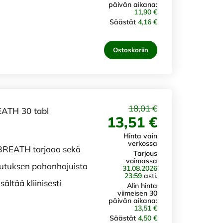
päivän aikana:
11,90 €
Säästät
4,16 €
Ostoskoriin
18,01 €
EATH 30 tabl
13,51 €
Hinta vain
verkossa
BREATH tarjoaa sekä
Tarjous
voimassa
kutuksen pahanhajuista
31.08.2026
23:59
asti.
ältää kliinisesti
Alin hinta
viimeisen 30
päivän aikana:
13,51 €
Säästät
4,50 €