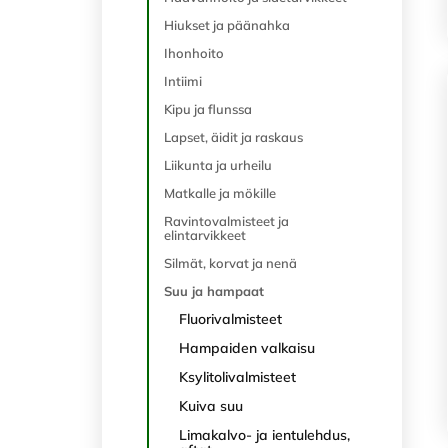
Hiukset ja päänahka
Ihonhoito
Intiimi
Kipu ja flunssa
Lapset, äidit ja raskaus
Liikunta ja urheilu
Matkalle ja mökille
Ravintovalmisteet ja
elintarvikkeet
Silmät, korvat ja nenä
Suu ja hampaat
Fluorivalmisteet
Hampaiden valkaisu
Ksylitolivalmisteet
Kuiva suu
Limakalvo- ja ientulehdus,