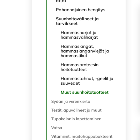
aftat
Pahanhajuinen hengitys
Suunhoitovälineet ja
tarvikkeet
Hammasharjat ja
hammasväliharjat
Hammaslangat,
hammaslanganviejät ja
hammastikut
Hammasproteesin
hoitotuotteet
Hammastahnat, -geelit ja
suuvedet
Muut suunhoitotuotteet
Sydän ja verenkierto
Testit, apuvälineet ja muut
Tupakoinnin lopettaminen
Vatsa
Vitamiinit, maitohappobakteerit