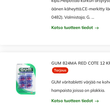
kipu.Helpottaa kurkun ärsytyst
äänen käheyttä.CE-merkitty lää
0482). Valmistaja; G. …
Katso tuotteen tiedot
GUM 824MA RED COTE 12 K
Tarjous
GUM väritabletti värjää ne koh
hampaista joissa on plakkia.
Katso tuotteen tiedot