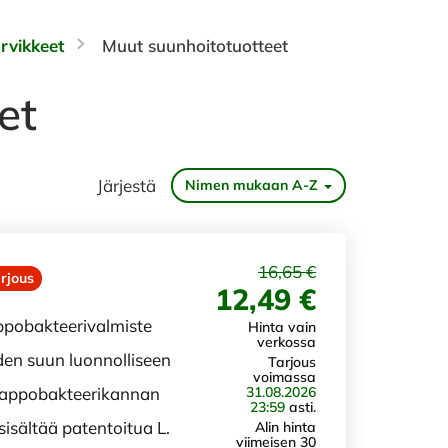
rvikkeet
Muut suunhoitotuotteet
et
Järjestä
Nimen mukaan A-Z
16,65 €
rjous
12,49 €
ppobakteerivalmiste
Hinta vain
verkossa
den suun luonnolliseen
Tarjous
voimassa
31.08.2026
happobakteerikannan
23:59
asti.
sisältää patentoitua L.
Alin hinta
viimeisen 30