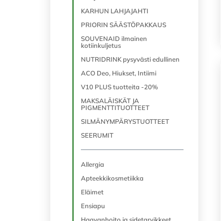
KARHUN LAHJAJAHTI
PRIORIN SÄÄSTÖPAKKAUS
SOUVENAID ilmainen
kotiinkuljetus
NUTRIDRINK pysyvästi edullinen
ACO Deo, Hiukset, Intiimi
V10 PLUS tuotteita -20%
MAKSALÄISKÄT JA
PIGMENTTITUOTTEET
SILMÄNYMPÄRYSTUOTTEET
SEERUMIT
Allergia
Apteekkikosmetiikka
Eläimet
Ensiapu
Haavanhoito ja sidetarvikkeet