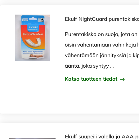
Ekulf NightGuard purentakisko
Purentakisko on suoja, jota on
öisin vähentämään vahinkoja h
vähentämään jännityksiä ja k
ääntä, joka syntyy …
Katso tuotteen tiedot
Ekulf suupeili valolla ja AAA pa