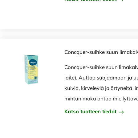
Concquer-suihke suun limakalv
Concquer-suihke suun limakalvo
laite). Auttaa suojaamaan ja 
kuivia, kirveleviä ja ärtyneitä 
mintun maku antaa miellyttäv
Katso tuotteen tiedot