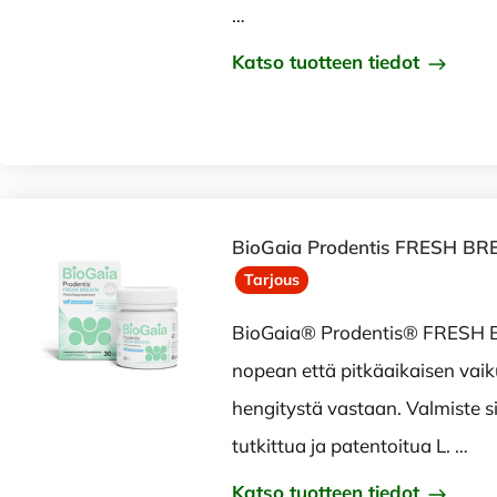
…
Katso tuotteen tiedot
BioGaia Prodentis FRESH BR
Tarjous
BioGaia® Prodentis® FRESH 
nopean että pitkäaikaisen vai
hengitystä vastaan. Valmiste sis
tutkittua ja patentoitua L. …
Katso tuotteen tiedot