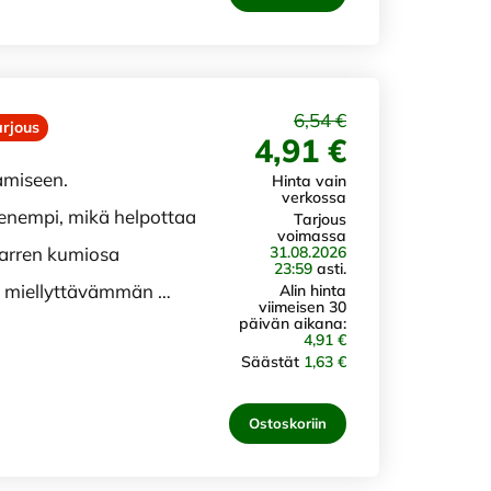
6,54 €
arjous
4,91 €
amiseen.
Hinta vain
verkossa
pienempi, mikä helpottaa
Tarjous
voimassa
31.08.2026
Varren kumiosa
23:59
asti.
a miellyttävämmän …
Alin hinta
viimeisen 30
päivän aikana:
4,91 €
Säästät
1,63 €
Ostoskoriin