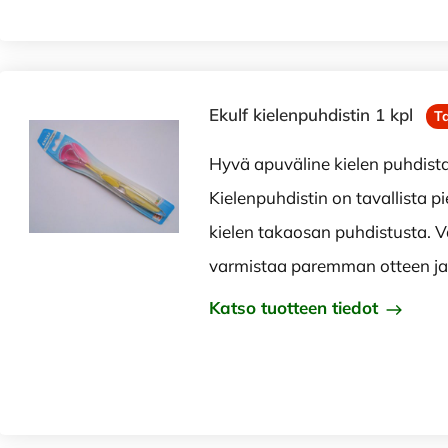
Ekulf kielenpuhdistin 1 kpl
T
Hyvä apuväline kielen puhdist
Kielenpuhdistin on tavallista 
kielen takaosan puhdistusta. 
varmistaa paremman otteen j
Katso tuotteen tiedot