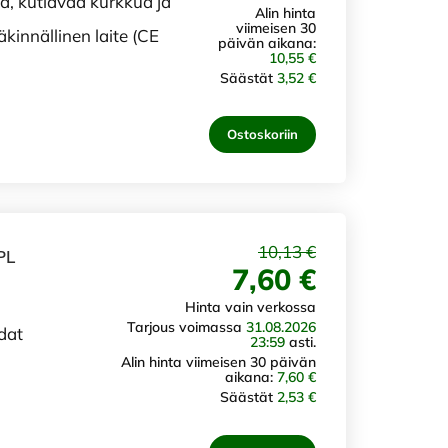
ä, kutiavaa kurkkua ja
Alin hinta
viimeisen 30
kinnällinen laite (CE
päivän aikana:
10,55 €
Säästät
3,52 €
Ostoskoriin
10,13 €
PL
7,60 €
Hinta vain verkossa
Tarjous voimassa
31.08.2026
dat
23:59
asti.
Alin hinta viimeisen 30 päivän
aikana:
7,60 €
Säästät
2,53 €