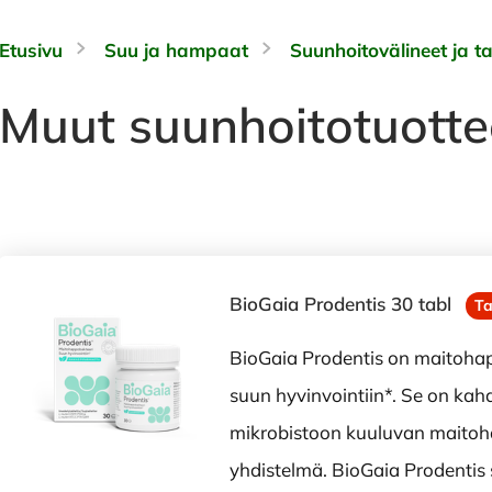
Etusivu
Suu ja hampaat
Suunhoitovälineet ja ta
Muut suunhoitotuotte
BioGaia Prodentis 30 tabl
Ta
BioGaia Prodentis on maitoha
suun hyvinvointiin*. Se on kah
mikrobistoon kuuluvan maito
yhdistelmä. BioGaia Prodentis 