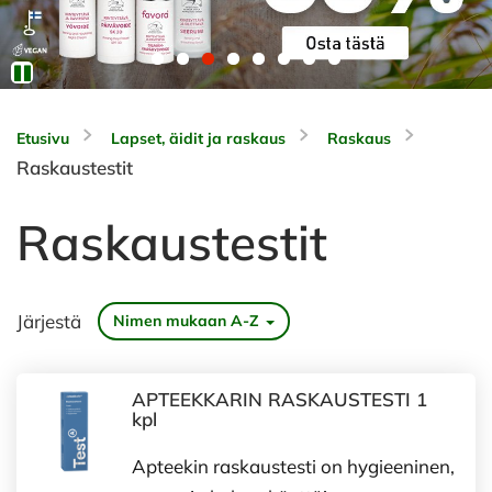
Etusivu
Lapset, äidit ja raskaus
Raskaus
Raskaustestit
Raskaustestit
Järjestä
Nimen mukaan A-Z
APTEEKKARIN RASKAUSTESTI 1
kpl
Apteekin raskaustesti on hygieeninen,