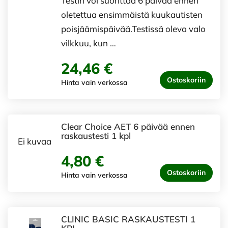
Testin voi suorittaa 6 päivää ennen
oletettua ensimmäistä kuukautisten
poisjäämispäivää.Testissä oleva valo
vilkkuu, kun …
24,46 €
Ostoskoriin
Hinta vain verkossa
Clear Choice AET 6 päivää ennen
raskaustesti 1 kpl
Ei kuvaa
4,80 €
Ostoskoriin
Hinta vain verkossa
CLINIC BASIC RASKAUSTESTI 1