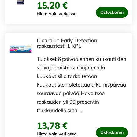
15,20 €
Ostoskoriin
Hinta vain verkossa
Clearblue Early Detection
raskaustesti 1 KPL
Tulokset 6 päivää ennen kuukautisten
väliinjäämistä (väliinjääneillä
kuukautisilla tarkoitetaan
kuukautisten oletettua alkamispäivää
seuraavaa päivää)Havaitsee
raskauden yli 99 prosentin
tarkkuudella siitä …
13,78 €
Ostoskoriin
Hinta vain verkossa