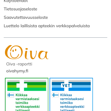
Käyttöehdot
Tietosuojaseloste
Saavutettavuusseloste
Luettelo laillisista apteekin verkkopalveluista
Oiva -raportti
oivahymy.fi