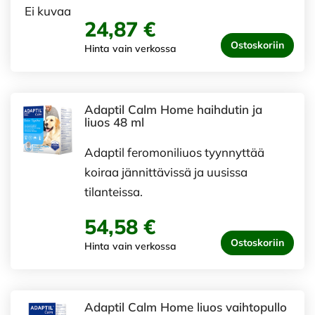
Ei kuvaa
24,87 €
Ostoskoriin
Hinta vain verkossa
Adaptil Calm Home haihdutin ja
liuos 48 ml
Adaptil feromoniliuos tyynnyttää
koiraa jännittävissä ja uusissa
tilanteissa.
54,58 €
Ostoskoriin
Hinta vain verkossa
Adaptil Calm Home liuos vaihtopullo