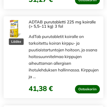
Ostoskoriin
ADTAB purutabletti 225 mg koiralle
(> 5,5–11 kg) 3 fol
AdTab purutabletit koiralle on
Lääke
tarkoitettu koiran kirppu- ja
puutiaistartuntojen hoitoon, ja osana
hoitosuunnitelmaa kirppujen
aiheuttaman allergisen
ihotulehduksen hallinnassa. Kirppujen
ja …
41,38 €
Ostoskoriin