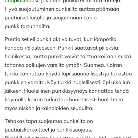
anaplasmoosi
. Jokainen punkki ei tartuta tauteja.
Hyvä suojautuminen punkeilta auttaa pitämään
puutiaiset loitolla ja suojaamaan koiria
punkkitartunnoilta.
Puutiaiset eli punkit aktivoituvat, kun lämpötila
kohoaa +5 asteeseen. Punkit saattavat piileksiä
heinikossa, mutta punkit voivat tarttua koiraan mistä
tahansa polkujen varsilta ympäri Suomea. Koiran
turkki kannattaa käydä läpi säännöllisesti ja tarkistaa
punkkien varalta. Käy turkki huolellisesti läpi ulkoilun
jälkeen. Huolellinen punkkisyynäys kannattaa tehdä
käymällä koiran turkin läpi huolellisesti huolehtien
myös niskan ja kainaloiden seuduilta.
Tehokas tapa suojautua punkeilta on
puutiaiskarkoitteet ja punkkisuojaus.