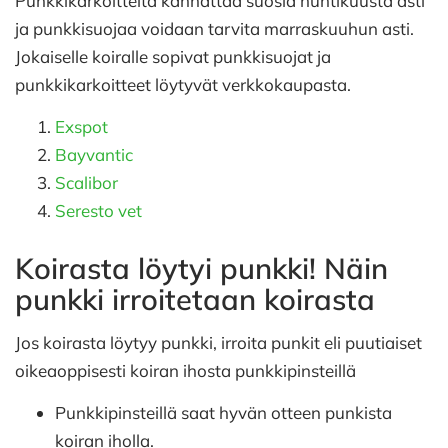
Punkkikarkoitteita kannattaa suosia huhtikuusta asti
ja punkkisuojaa voidaan tarvita marraskuuhun asti.
Jokaiselle koiralle sopivat punkkisuojat ja
punkkikarkoitteet löytyvät verkkokaupasta.
Exspot
Bayvantic
Scalibor
Seresto vet
Koirasta löytyi punkki! Näin
punkki irroitetaan koirasta
Jos koirasta löytyy punkki, irroita punkit eli puutiaiset
oikeaoppisesti koiran ihosta punkkipinsteillä
Punkkipinsteillä saat hyvän otteen punkista
koiran iholla.