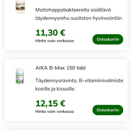
Maitohappobakteereita sisältävä
täydennysrehu suoliston hyvinvointiin.
11,30 €
Ostoskoriin
Hinta vain verkossa
AIKA B-Max 150 tabl
Täydennysravinto, B-vitamiinivalmiste
koirille ja kissoille.
12,15 €
Ostoskoriin
Hinta vain verkossa