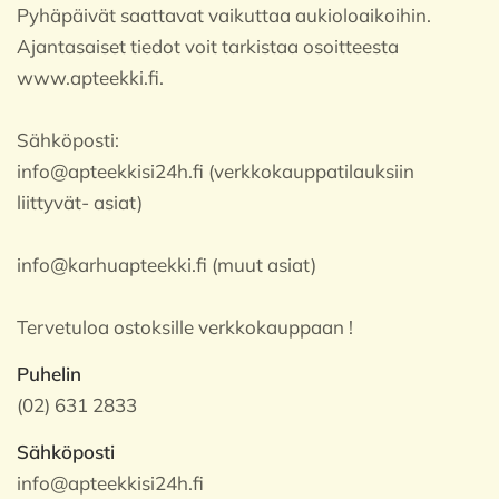
Pyhäpäivät saattavat vaikuttaa aukioloaikoihin.
Ajantasaiset tiedot voit tarkistaa osoitteesta
www.apteekki.fi.
Sähköposti:
info@apteekkisi24h.fi (verkkokauppatilauksiin
liittyvät- asiat)
info@karhuapteekki.fi (muut asiat)
Tervetuloa ostoksille verkkokauppaan !
Puhelin
(02) 631 2833
Sähköposti
info@apteekkisi24h.fi