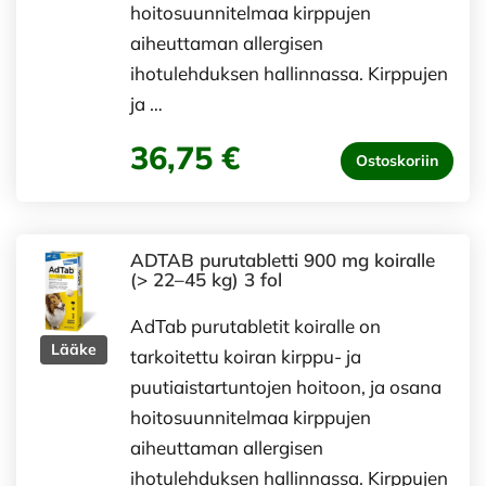
hoitosuunnitelmaa kirppujen
aiheuttaman allergisen
ihotulehduksen hallinnassa. Kirppujen
ja …
36,75 €
Ostoskoriin
ADTAB purutabletti 900 mg koiralle
(> 22–45 kg) 3 fol
AdTab purutabletit koiralle on
Lääke
tarkoitettu koiran kirppu- ja
puutiaistartuntojen hoitoon, ja osana
hoitosuunnitelmaa kirppujen
aiheuttaman allergisen
ihotulehduksen hallinnassa. Kirppujen