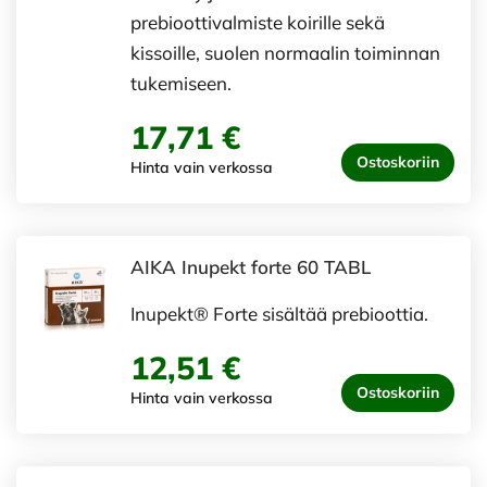
prebioottivalmiste koirille sekä
kissoille, suolen normaalin toiminnan
tukemiseen.
17,71 €
Ostoskoriin
Hinta vain verkossa
AIKA Inupekt forte 60 TABL
Inupekt® Forte sisältää prebioottia.
12,51 €
Ostoskoriin
Hinta vain verkossa