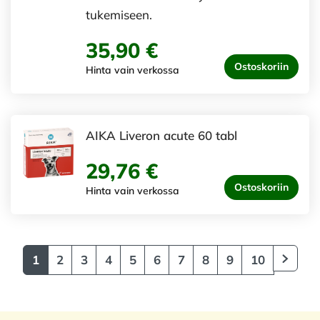
tukemiseen.
35,90 €
Ostoskoriin
Hinta vain verkossa
AIKA Liveron acute 60 tabl
29,76 €
Ostoskoriin
Hinta vain verkossa
1
2
3
4
5
6
7
8
9
10