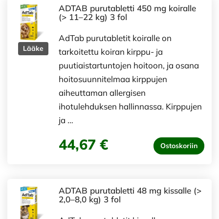
ADTAB purutabletti 450 mg koiralle
(> 11–22 kg) 3 fol
AdTab purutabletit koiralle on
Lääke
tarkoitettu koiran kirppu- ja
puutiaistartuntojen hoitoon, ja osana
hoitosuunnitelmaa kirppujen
aiheuttaman allergisen
ihotulehduksen hallinnassa. Kirppujen
ja …
44,67 €
Ostoskoriin
ADTAB purutabletti 48 mg kissalle (>
2,0–8,0 kg) 3 fol