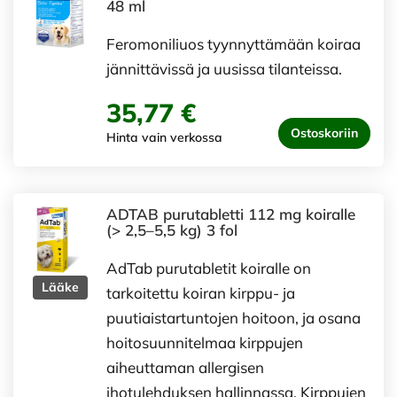
48 ml
Feromoniliuos tyynnyttämään koiraa
jännittävissä ja uusissa tilanteissa.
35,77 €
Ostoskoriin
Hinta vain verkossa
ADTAB purutabletti 112 mg koiralle
(> 2,5–5,5 kg) 3 fol
AdTab purutabletit koiralle on
Lääke
tarkoitettu koiran kirppu- ja
puutiaistartuntojen hoitoon, ja osana
hoitosuunnitelmaa kirppujen
aiheuttaman allergisen
ihotulehduksen hallinnassa. Kirppujen