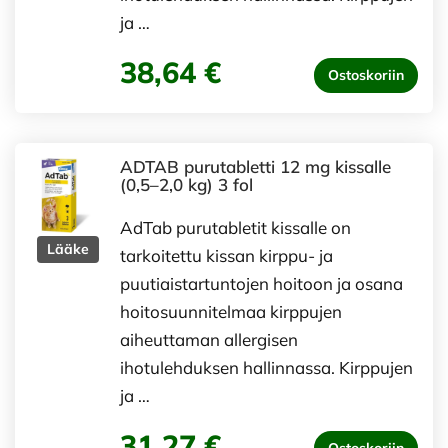
ja …
38,64 €
Ostoskoriin
ADTAB purutabletti 12 mg kissalle
(0,5–2,0 kg) 3 fol
AdTab purutabletit kissalle on
Lääke
tarkoitettu kissan kirppu- ja
puutiaistartuntojen hoitoon ja osana
hoitosuunnitelmaa kirppujen
aiheuttaman allergisen
ihotulehduksen hallinnassa. Kirppujen
ja …
31,27 €