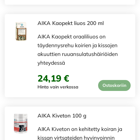
AIKA Kaopekt liuos 200 ml
AIKA Kaopekt oraaliliuos on
täydennysrehu koirien ja kissojen
akuuttien ruuansulatushäiriöiden
yhteydessä
24,19 €
Ostoskoriin
Hinta vain verkossa
AIKA Kiveton 100 g
AIKA Kiveton on kehitetty koiran ja
kissan virtsateiden hyvinvoinnin