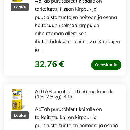
AdTab purutabletit kissalle on
Lääke
tarkoitettu kissan kirppu- ja
puutiaistartuntojen hoitoon ja osana
hoitosuunnitelmaa kirppujen
aiheuttaman allergisen
ihotulehduksen hallinnassa. Kirppujen
ja …
32,76 €
Ostoskoriin
ADTAB purutabletti 56 mg koiralle
(1,3–2,5 kg) 3 fol
AdTab purutabletit koiralle on
Lääke
tarkoitettu koiran kirppu- ja
puutiaistartuntojen hoitoon, ja osana