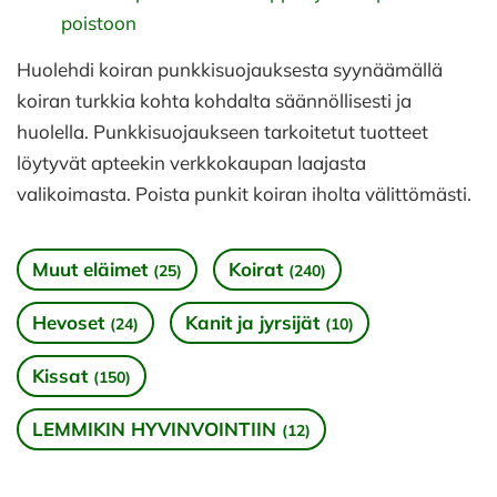
poistoon
Huolehdi koiran punkkisuojauksesta syynäämällä
koiran turkkia kohta kohdalta säännöllisesti ja
huolella. Punkkisuojaukseen tarkoitetut tuotteet
löytyvät apteekin verkkokaupan laajasta
valikoimasta. Poista punkit koiran iholta välittömästi.
Muut eläimet
Koirat
(25)
(240)
Hevoset
Kanit ja jyrsijät
(24)
(10)
Kissat
(150)
LEMMIKIN HYVINVOINTIIN
(12)