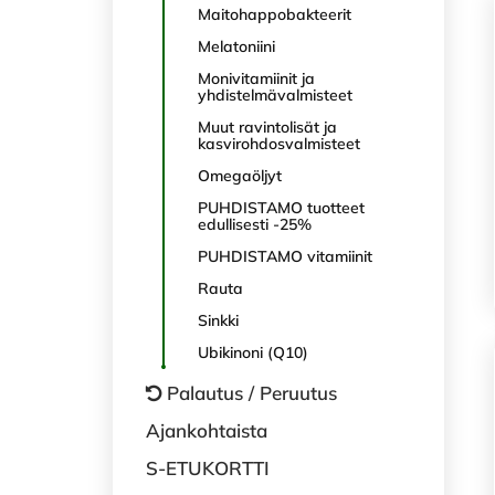
Maitohappobakteerit
Melatoniini
Monivitamiinit ja
yhdistelmävalmisteet
Muut ravintolisät ja
kasvirohdosvalmisteet
Omegaöljyt
PUHDISTAMO tuotteet
edullisesti -25%
PUHDISTAMO vitamiinit
Rauta
Sinkki
Ubikinoni (Q10)
Palautus / Peruutus
Ajankohtaista
S-ETUKORTTI