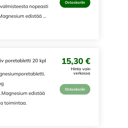
Ostoskoriin
valmisteesta nopeasti
nMagnesium edistää …
15,30 €
 poretabletti 20 kpl
Hinta vain
nesiumporetabletti.
verkossa
mg
Ostoskoriin
n.Magnesium edistää
a toimintaa.