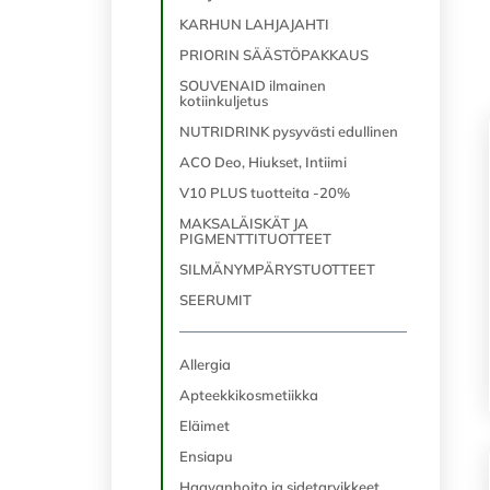
KARHUN LAHJAJAHTI
PRIORIN SÄÄSTÖPAKKAUS
SOUVENAID ilmainen
kotiinkuljetus
NUTRIDRINK pysyvästi edullinen
ACO Deo, Hiukset, Intiimi
V10 PLUS tuotteita -20%
MAKSALÄISKÄT JA
PIGMENTTITUOTTEET
SILMÄNYMPÄRYSTUOTTEET
SEERUMIT
Allergia
Apteekkikosmetiikka
Eläimet
Ensiapu
Haavanhoito ja sidetarvikkeet