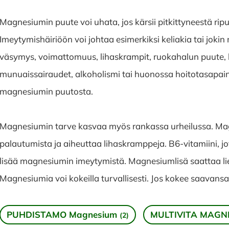
Magnesiumin puute voi uhata, jos kärsii pitkittyneestä ripu
Imeytymishäiriöön voi johtaa esimerkiksi keliakia tai jokin 
väsymys, voimattomuus, lihaskrampit, ruokahalun puute, l
munuaissairaudet, alkoholismi tai huonossa hoitotasapai
magnesiumin puutosta.
Magnesiumin tarve kasvaa myös rankassa urheilussa. Ma
palautumista ja aiheuttaa lihaskramppeja. B6-vitamiini,
lisää magnesiumin imeytymistä. Magnesiumlisä saattaa li
Magnesiumia voi kokeilla turvallisesti. Jos kokee saavansa
PUHDISTAMO Magnesium
MULTIVITA MAGN
(2)