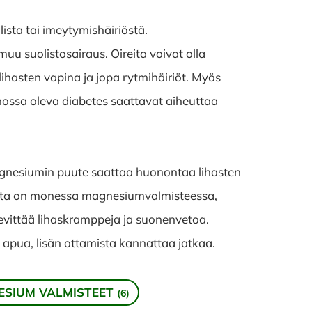
lista tai imeytymishäiriöstä.
muu suolistosairaus. Oireita voivat olla
ihasten vapina ja jopa rytmihäiriöt. Myös
nossa oleva diabetes saattavat aiheuttaa
gnesiumin puute saattaa huonontaa lihasten
 jota on monessa magnesiumvalmisteessa,
evittää lihaskramppeja ja suonenvetoa.
 apua, lisän ottamista kannattaa jatkaa.
ESIUM VALMISTEET
(6)