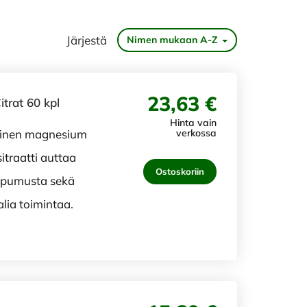
Järjestä
Nimen mukaan A-Z
23,63 €
trat 60 kpl
Hinta vain
uinen magnesium
verkossa
traatti auttaa
Ostoskoriin
upumusta sekä
ia toimintaa.