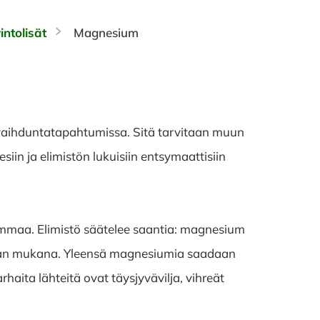
intolisät
Magnesium
vaihduntatapahtumissa. Sitä tarvitaan muun
in ja elimistön lukuisiin entsymaattisiin
rammaa. Elimistö säätelee saantia: magnesium
irtsan mukana. Yleensä magnesiumia saadaan
arhaita lähteitä ovat täysjyvävilja, vihreät