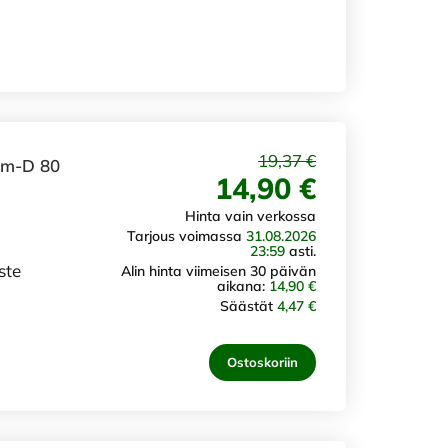
19,37 €
ium-D 80
14,90 €
Hinta vain verkossa
Tarjous voimassa
31.08.2026
23:59
asti.
ste
Alin hinta viimeisen 30 päivän
aikana:
14,90 €
Säästät
4,47 €
Ostoskoriin