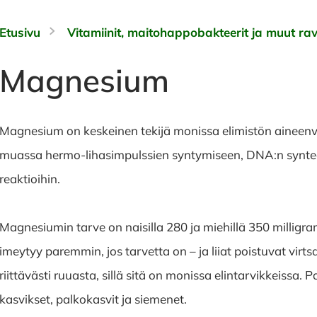
Etusivu
Vitamiinit, maitohappobakteerit ja muut rav
Magnesium
Magnesium on keskeinen tekijä monissa elimistön aineen
muassa hermo-lihasimpulssien syntymiseen, DNA:n synteesi
reaktioihin.
Magnesiumin tarve on naisilla 280 ja miehillä 350 millig
imeytyy paremmin, jos tarvetta on – ja liiat poistuvat v
riittävästi ruuasta, sillä sitä on monissa elintarvikkeissa. P
kasvikset, palkokasvit ja siemenet.