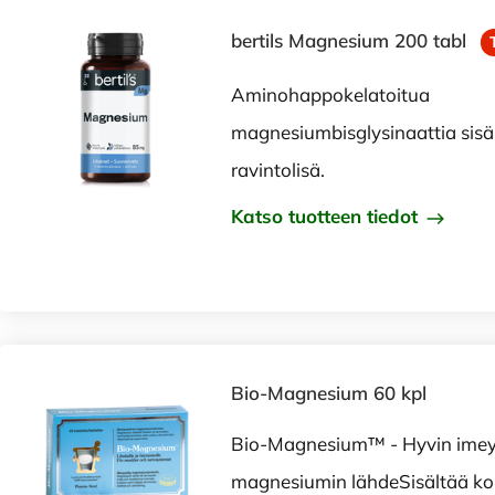
bertils Magnesium 200 tabl
Aminohappokelatoitua
magnesiumbisglysinaattia sisä
ravintolisä.
Katso tuotteen tiedot
Bio-Magnesium 60 kpl
Bio-Magnesium™ - Hyvin imeyt
magnesiumin lähdeSisältää ko