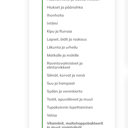
Hiukset ja päänahka
Ihonhoito
Intiimi
Kipu ja flunssa
Lapset, äidit ja raskaus
Liikunta ja urheilu
Matkalle ja mökille
Ravintovalmisteet ja
elintarvikkeet
Silmät, korvat ja nenä
Suu ja hampaat
Sydän ja verenkierto
Testit, apuvälineet ja muut
Tupakoinnin lopettaminen
Vatsa
Vitamiinit, maitohappobakteerit
ja muut ravintolisät