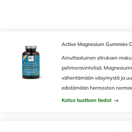
Active Magnesium Gummies Ci
Ainutlaatuinen sitruksen mak
pehmoravintolisä. Magnesiumsi
vähentämään väsymystä ja u
edistämään hermoston normaal
Katso tuotteen tiedot