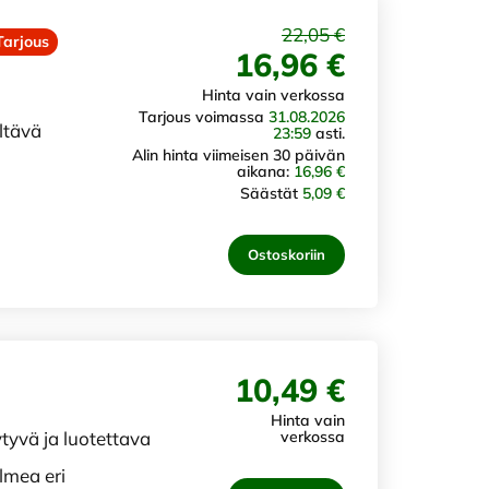
22,05 €
Tarjous
16,96 €
Hinta vain verkossa
Tarjous voimassa
31.08.2026
ltävä
23:59
asti.
Alin hinta viimeisen 30 päivän
aikana:
16,96 €
Säästät
5,09 €
Ostoskoriin
10,49 €
Hinta vain
yvä ja luotettava
verkossa
lmea eri