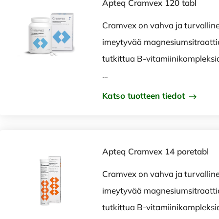
Apteq Cramvex 120 tabl
Cramvex on vahva ja turvallin
imeytyvää magnesiumsitraattia j
tutkittua B-vitamiinikompleksi
…
Katso tuotteen tiedot
Apteq Cramvex 14 poretabl
Cramvex on vahva ja turvallin
imeytyvää magnesiumsitraattia j
tutkittua B-vitamiinikompleksi