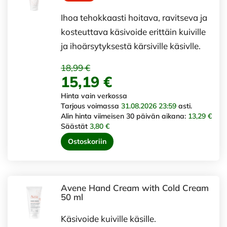
Ihoa tehokkaasti hoitava, ravitseva ja
kosteuttava käsivoide erittäin kuiville
ja ihoärsytyksestä kärsiville käsivlle.
18,99 €
15,19 €
Hinta vain verkossa
Tarjous voimassa
31.08.2026 23:59
asti.
Alin hinta viimeisen 30 päivän aikana:
13,29 €
Säästät
3,80 €
Ostoskoriin
Avene Hand Cream with Cold Cream
50 ml
Käsivoide kuiville käsille.