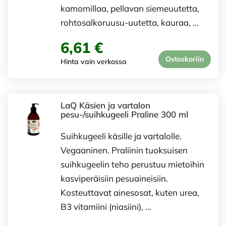
kamomillaa, pellavan siemeuutetta,
rohtosalkoruusu-uutetta, kauraa, …
6,61 €
Ostoskoriin
Hinta vain verkossa
LaQ Käsien ja vartalon
pesu-/suihkugeeli Praline 300 ml
Suihkugeeli käsille ja vartalolle.
Vegaaninen. Praliinin tuoksuisen
suihkugeelin teho perustuu mietoihin
kasviperäisiin pesuaineisiin.
Kosteuttavat ainesosat, kuten urea,
B3 vitamiini (niasiini), …