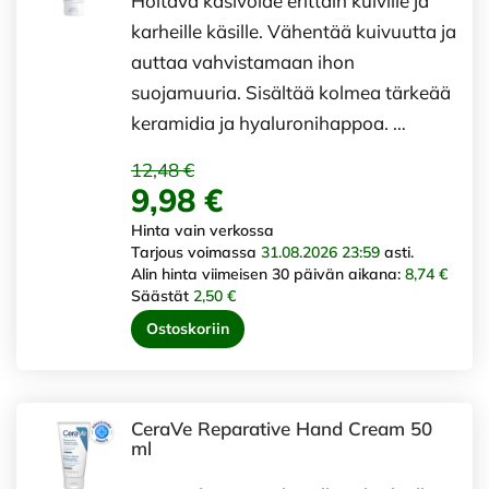
Hoitava käsivoide erittäin kuiville ja
karheille käsille. Vähentää kuivuutta ja
auttaa vahvistamaan ihon
suojamuuria. Sisältää kolmea tärkeää
keramidia ja hyaluronihappoa. …
12,48 €
9,98 €
Hinta vain verkossa
Tarjous voimassa
31.08.2026 23:59
asti.
Alin hinta viimeisen 30 päivän aikana:
8,74 €
Säästät
2,50 €
Ostoskoriin
CeraVe Reparative Hand Cream 50
ml