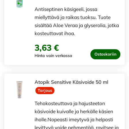
Antiseptinen käsigeeli, jossa
miellyttävä ja raikas tuoksu. Tuote
sisältää Aloe Veraa ja glyserolia, jotka
kosteuttavat ihoa.
3,63 €
Ostoskoriin
Hinta vain verkossa
Atopik Sensitive Käsivoide 50 ml
Tarjous
Tehokosteuttava ja hajusteeton
käsivoide kuivalle ja herkälle käsien
iholle.Nopeasti imeytyvä ja helposti
levittyvä voide pehmentää, ravitsee ja