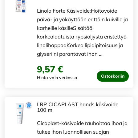
Linola Forte Käsivoide:Hoitovoide
päivä- ja yökäyttöön erittäin kuiville ja
karheille käsilleSisältää
korkealaatuista rypsiöljystä eristettyä
linolihappoaKorkea lipidipitoisuus ja
glyseriini parantavat ihon …
9,57 €
Ostoskoriin
Hinta vain verkossa
LRP CICAPLAST hands käsivoide
100 ml
Cicaplast-käsivoide rauhoittaa ihoa ja
tukee ihon luonnollisen suojan