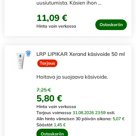
uusiutumista. Käsien ihon …
11,09 €
Ostoskoriin
Hinta vain verkossa
LRP LIPIKAR Xerand käsivoide 50 ml
Tarjous
Hoitava ja suojaava käsivoide.
7,25 €
5,80 €
Hinta vain verkossa
Tarjous voimassa
31.08.2026 23:59
asti.
Alin hinta viimeisen 30 päivän aikana:
5,07 €
Säästät
1,45 €
Ostoskoriin