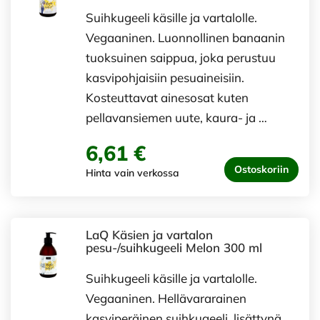
Suihkugeeli käsille ja vartalolle.
Vegaaninen. Luonnollinen banaanin
tuoksuinen saippua, joka perustuu
kasvipohjaisiin pesuaineisiin.
Kosteuttavat ainesosat kuten
pellavansiemen uute, kaura- ja …
6,61 €
Ostoskoriin
Hinta vain verkossa
LaQ Käsien ja vartalon
pesu-/suihkugeeli Melon 300 ml
Suihkugeeli käsille ja vartalolle.
Vegaaninen. Hellävararainen
kasviperäinen suihkugeeli, lisättynä