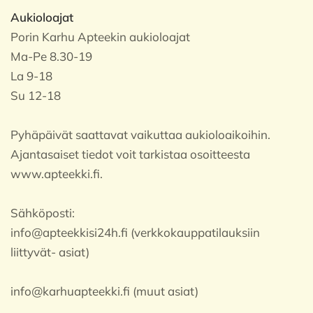
Aukioloajat
Porin Karhu Apteekin aukioloajat
Ma-Pe 8.30-19
La 9-18
Su 12-18
Pyhäpäivät saattavat vaikuttaa aukioloaikoihin.
Ajantasaiset tiedot voit tarkistaa osoitteesta
www.apteekki.fi.
Sähköposti:
info@apteekkisi24h.fi (verkkokauppatilauksiin
liittyvät- asiat)
info@karhuapteekki.fi (muut asiat)