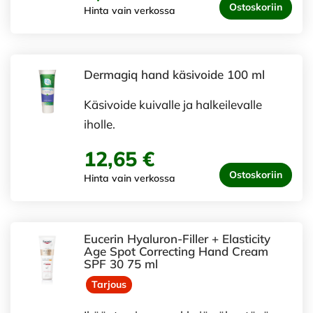
Ostoskoriin
Hinta vain verkossa
Dermagiq hand käsivoide 100 ml
Käsivoide kuivalle ja halkeilevalle
iholle.
12,65 €
Ostoskoriin
Hinta vain verkossa
Eucerin Hyaluron-Filler + Elasticity
Age Spot Correcting Hand Cream
SPF 30 75 ml
Tarjous