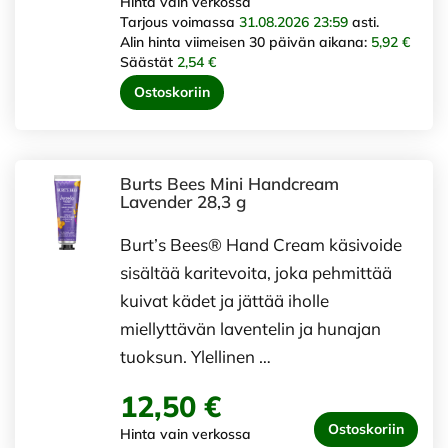
Hinta vain verkossa
Tarjous voimassa
31.08.2026 23:59
asti.
Alin hinta viimeisen 30 päivän aikana:
5,92 €
Säästät
2,54 €
Ostoskoriin
Burts Bees Mini Handcream
Lavender 28,3 g
Burt’s Bees® Hand Cream käsivoide
sisältää karitevoita, joka pehmittää
kuivat kädet ja jättää iholle
miellyttävän laventelin ja hunajan
tuoksun. Ylellinen …
12,50 €
Ostoskoriin
Hinta vain verkossa