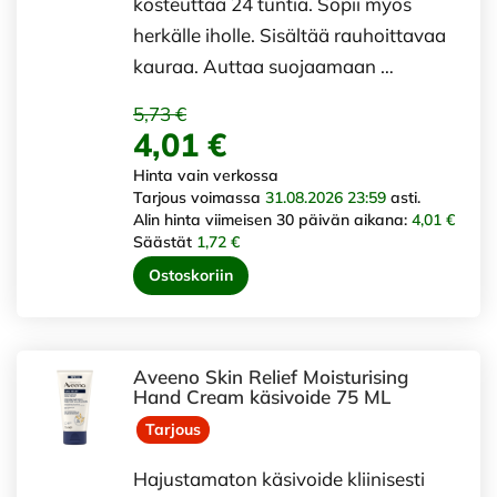
kosteuttaa 24 tuntia. Sopii myös
herkälle iholle. Sisältää rauhoittavaa
kauraa. Auttaa suojaamaan …
5,73 €
4,01 €
Hinta vain verkossa
Tarjous voimassa
31.08.2026 23:59
asti.
Alin hinta viimeisen 30 päivän aikana:
4,01 €
Säästät
1,72 €
Ostoskoriin
Aveeno Skin Relief Moisturising
Hand Cream käsivoide 75 ML
Tarjous
Hajustamaton käsivoide kliinisesti