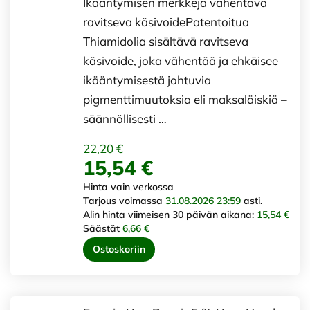
Ikääntymisen merkkejä vähentävä
ravitseva käsivoidePatentoitua
Thiamidolia sisältävä ravitseva
käsivoide, joka vähentää ja ehkäisee
ikääntymisestä johtuvia
pigmenttimuutoksia eli maksaläiskiä –
säännöllisesti …
22,20 €
15,54 €
Hinta vain verkossa
Tarjous voimassa
31.08.2026 23:59
asti.
Alin hinta viimeisen 30 päivän aikana:
15,54 €
Säästät
6,66 €
Ostoskoriin