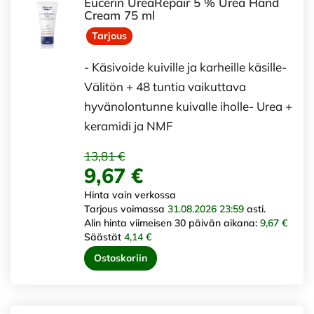
Eucerin UreaRepair 5 % Urea Hand
Cream 75 ml
Tarjous
- Käsivoide kuiville ja karheille käsille-
Välitön + 48 tuntia vaikuttava
hyvänolontunne kuivalle iholle- Urea +
keramidi ja NMF
13,81 €
9,67 €
Hinta vain verkossa
Tarjous voimassa
31.08.2026 23:59
asti.
Alin hinta viimeisen 30 päivän aikana:
9,67 €
Säästät
4,14 €
Ostoskoriin