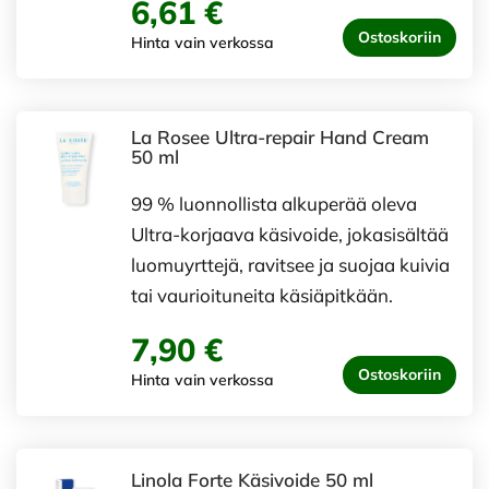
6,61 €
Ostoskoriin
Hinta vain verkossa
La Rosee Ultra-repair Hand Cream
50 ml
99 % luonnollista alkuperää oleva
Ultra-korjaava käsivoide, jokasisältää
luomuyrttejä, ravitsee ja suojaa kuivia
tai vaurioituneita käsiäpitkään.
7,90 €
Ostoskoriin
Hinta vain verkossa
Linola Forte Käsivoide 50 ml