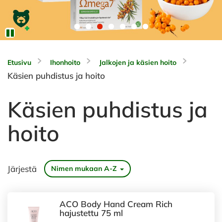
Etusivu
Ihonhoito
Jalkojen ja käsien hoito
Käsien puhdistus ja hoito
Käsien puhdistus ja
hoito
Järjestä
Nimen mukaan A-Z
ACO Body Hand Cream Rich
hajustettu 75 ml