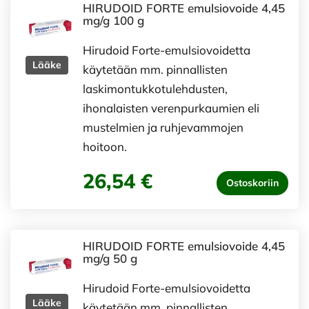
HIRUDOID FORTE emulsiovoide 4,45
mg/g 100 g
Hirudoid Forte-emulsiovoidetta
Lääke
käytetään mm. pinnallisten
laskimontukkotulehdusten,
ihonalaisten verenpurkaumien eli
mustelmien ja ruhjevammojen
hoitoon.
26,54 €
Ostoskoriin
HIRUDOID FORTE emulsiovoide 4,45
mg/g 50 g
Hirudoid Forte-emulsiovoidetta
Lääke
käytetään mm. pinnallisten