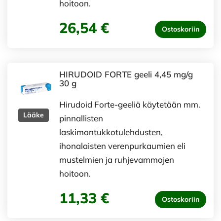
hoitoon.
26,54 €
Ostoskoriin
HIRUDOID FORTE geeli 4,45 mg/g
30 g
Hirudoid Forte-geeliä käytetään mm.
Lääke
pinnallisten
laskimontukkotulehdusten,
ihonalaisten verenpurkaumien eli
mustelmien ja ruhjevammojen
hoitoon.
11,33 €
Ostoskoriin