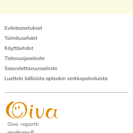
Evästeasetukset
Toimitusehdot
Käyttöehdot
Tietosuojaseloste
Saavutettavuusseloste
Luettelo laillisista apteekin verkkopalveluista
Oiva -raportti
oivahymy.fi