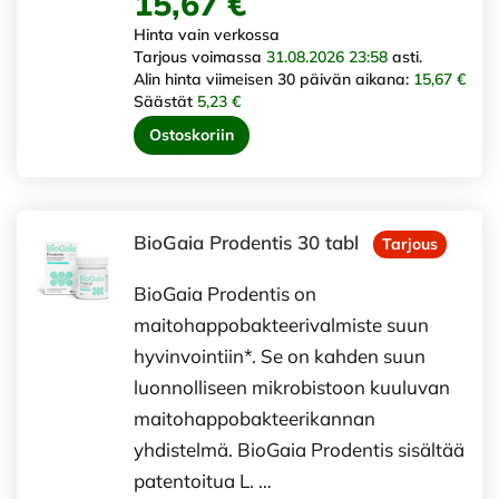
15,67 €
Hinta vain verkossa
Tarjous voimassa
31.08.2026 23:58
asti.
Alin hinta viimeisen 30 päivän aikana:
15,67 €
Säästät
5,23 €
Ostoskoriin
BioGaia Prodentis 30 tabl
Tarjous
BioGaia Prodentis on
maitohappobakteerivalmiste suun
hyvinvointiin*. Se on kahden suun
luonnolliseen mikrobistoon kuuluvan
maitohappobakteerikannan
yhdistelmä. BioGaia Prodentis sisältää
patentoitua L. …