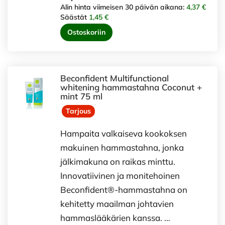
Alin hinta viimeisen 30 päivän aikana:
4,37 €
Säästät
1,45 €
Ostoskoriin
Beconfident Multifunctional
whitening hammastahna Coconut +
mint 75 ml
Tarjous
Hampaita valkaiseva kookoksen
makuinen hammastahna, jonka
jälkimakuna on raikas minttu.
Innovatiivinen ja monitehoinen
Beconfident®-hammastahna on
kehitetty maailman johtavien
hammaslääkärien kanssa. …