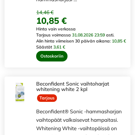
14,46 €
10,85 €
Hinta vain verkossa
Tarjous voimassa
31.08.2026 23:59
asti.
Alin hinta viimeisen 30 päivän aikana:
10,85 €
Säästät
3,61 €
Ostoskoriin
Beconfident Sonic vaihtoharjat
whitening white 2 kpl
Tarjous
Beconfident® Sonic -hammasharjan
vaihtopäät valkaisevat hampaitasi.
Whitening White -vaihtopäissä on