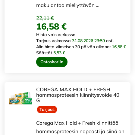
maku antaa miellyttävän …
22,11 €
16,58 €
Hinta vain verkossa
Tarjous voimassa
31.08.2026 23:59
asti.
Alin hinta viimeisen 30 päivän aikana:
16,58 €
Säästät
5,53 €
Ostoskoriin
COREGA MAX HOLD + FRESH
hammasproteesin kiinnitysvoide 40
G
Tarjous
Corega Max Hold + Fresh kiinnittää
hammasproteesin nopeasti ja siinä on