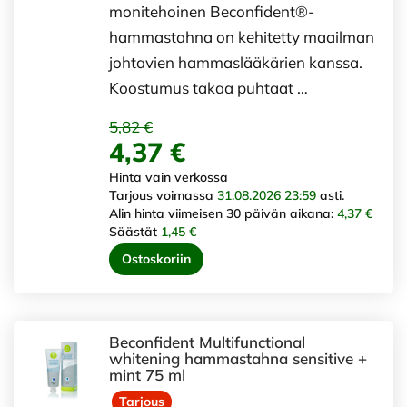
monitehoinen Beconfident®-
hammastahna on kehitetty maailman
johtavien hammaslääkärien kanssa.
Koostumus takaa puhtaat …
5,82 €
4,37 €
Hinta vain verkossa
Tarjous voimassa
31.08.2026 23:59
asti.
Alin hinta viimeisen 30 päivän aikana:
4,37 €
Säästät
1,45 €
Ostoskoriin
Beconfident Multifunctional
whitening hammastahna sensitive +
mint 75 ml
Tarjous