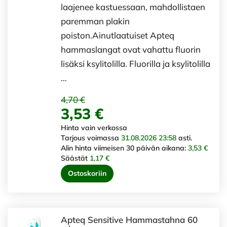
laajenee kastuessaan, mahdollistaen
paremman plakin
poiston.Ainutlaatuiset Apteq
hammaslangat ovat vahattu fluorin
lisäksi ksylitolilla. Fluorilla ja ksylitolilla
…
4,70 €
3,53 €
Hinta vain verkossa
Tarjous voimassa
31.08.2026 23:58
asti.
Alin hinta viimeisen 30 päivän aikana:
3,53 €
Säästät
1,17 €
Ostoskoriin
Apteq Sensitive Hammastahna 60