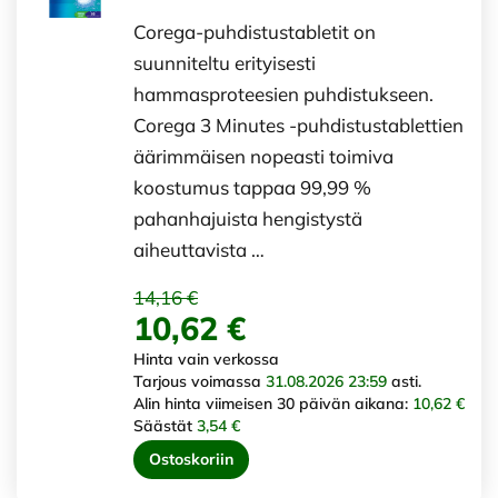
Corega-puhdistustabletit on
suunniteltu erityisesti
hammasproteesien puhdistukseen.
Corega 3 Minutes -puhdistustablettien
äärimmäisen nopeasti toimiva
koostumus tappaa 99,99 %
pahanhajuista hengistystä
aiheuttavista …
14,16 €
10,62 €
Hinta vain verkossa
Tarjous voimassa
31.08.2026 23:59
asti.
Alin hinta viimeisen 30 päivän aikana:
10,62 €
Säästät
3,54 €
Ostoskoriin