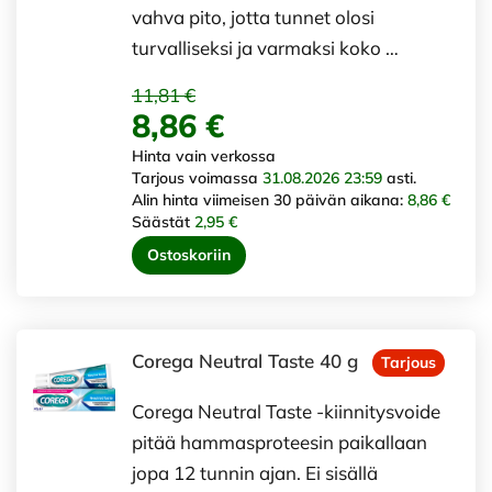
vahva pito, jotta tunnet olosi
turvalliseksi ja varmaksi koko …
11,81 €
8,86 €
Hinta vain verkossa
Tarjous voimassa
31.08.2026 23:59
asti.
Alin hinta viimeisen 30 päivän aikana:
8,86 €
Säästät
2,95 €
Ostoskoriin
Corega Neutral Taste 40 g
Tarjous
Corega Neutral Taste -kiinnitysvoide
pitää hammasproteesin paikallaan
jopa 12 tunnin ajan. Ei sisällä