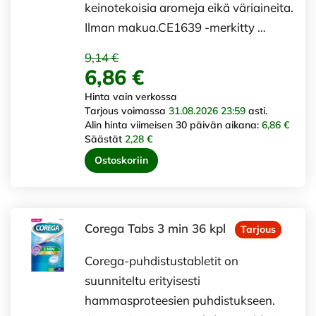
keinotekoisia aromeja eikä väriaineita.
Ilman makua.CE1639 -merkitty …
9,14 €
6,86 €
Hinta vain verkossa
Tarjous voimassa
31.08.2026 23:59
asti.
Alin hinta viimeisen 30 päivän aikana:
6,86 €
Säästät
2,28 €
Ostoskoriin
Corega Tabs 3 min 36 kpl
Tarjous
Corega-puhdistustabletit on
suunniteltu erityisesti
hammasproteesien puhdistukseen.