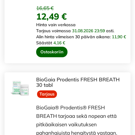
16,65 €
12,49 €
Hinta vain verkossa
Tarjous voimassa
31.08.2026 23:59
asti.
Alin hinta viimeisen 30 päivän aikana:
11,90 €
Säästät
4,16 €
Ostoskoriin
BioGaia Prodentis FRESH BREATH
30 tabl
Tarjous
BioGaia® Prodentis® FRESH
BREATH tarjoaa sekä nopean että
pitkäaikaisen vaikutuksen
pahanhajuista hengitystä vastaan.