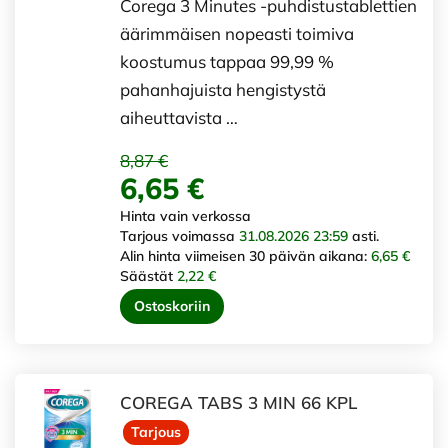
Corega 3 Minutes -puhdistustablettien
äärimmäisen nopeasti toimiva
koostumus tappaa 99,99 %
pahanhajuista hengistystä
aiheuttavista …
8,87 €
6,65 €
Hinta vain verkossa
Tarjous voimassa
31.08.2026 23:59
asti.
Alin hinta viimeisen 30 päivän aikana:
6,65 €
Säästät
2,22 €
Ostoskoriin
COREGA TABS 3 MIN 66 KPL
Tarjous