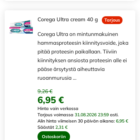
Corega Ultra cream 40 g
Tarjous
Corega Ultra on mintunmakuinen
hammasproteesin kiinnitysvoide, joka
pitää proteesin paikallaan. Tiiviin
kiinnityksen ansiosta proteesin alle ei
pääse ärsytystä aiheuttavia
ruoanmurusia …
9,26 €
6,95 €
Hinta vain verkossa
Tarjous voimassa
31.08.2026 23:59
asti.
Alin hinta viimeisen 30 päivän aikana:
6,95 €
Säästät
2,31 €
Ostoskoriin