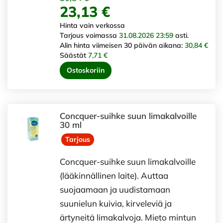
23,13 €
Hinta vain verkossa
Tarjous voimassa
31.08.2026 23:59
asti.
Alin hinta viimeisen 30 päivän aikana:
30,84 €
Säästät
7,71 €
Ostoskoriin
Concquer-suihke suun limakalvoille
30 ml
Tarjous
Concquer-suihke suun limakalvoille
(lääkinnällinen laite). Auttaa
suojaamaan ja uudistamaan
suunielun kuivia, kirveleviä ja
ärtyneitä limakalvoja. Mieto mintun