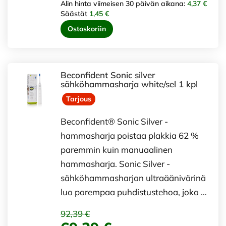
Alin hinta viimeisen 30 päivän aikana:
4,37 €
Säästät
1,45 €
Ostoskoriin
Beconfident Sonic silver
sähköhammasharja white/sel 1 kpl
Tarjous
Beconfident® Sonic Silver -
hammasharja poistaa plakkia 62 %
paremmin kuin manuaalinen
hammasharja. Sonic Silver -
sähköhammasharjan ultraäänivärinä
luo parempaa puhdistustehoa, joka …
92,39 €