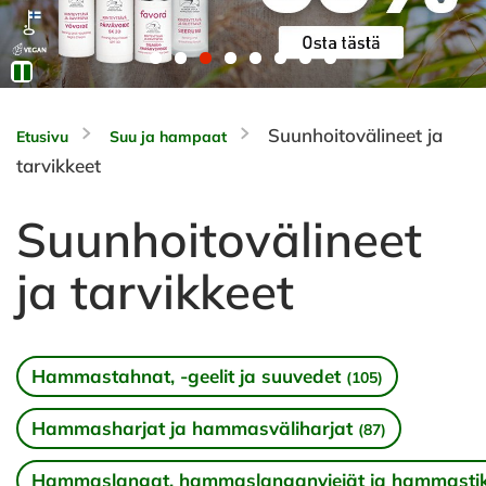
Suunhoitovälineet ja
Etusivu
Suu ja hampaat
tarvikkeet
Suunhoitovälineet
ja tarvikkeet
Hammastahnat, -geelit ja suuvedet
(105)
Hammasharjat ja hammasväliharjat
(87)
Hammaslangat, hammaslanganviejät ja hammasti