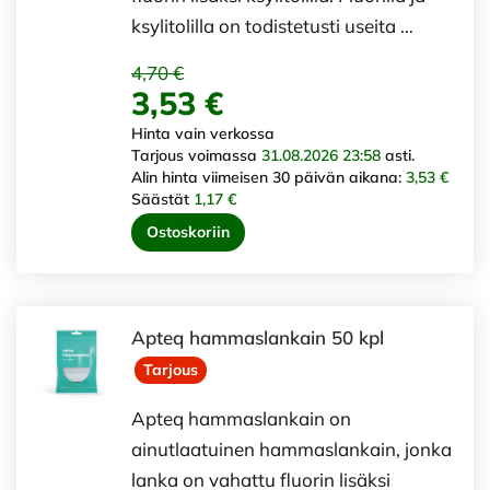
ksylitolilla on todistetusti useita …
4,70 €
3,53 €
Hinta vain verkossa
Tarjous voimassa
31.08.2026 23:58
asti.
Alin hinta viimeisen 30 päivän aikana:
3,53 €
Säästät
1,17 €
Ostoskoriin
Apteq hammaslankain 50 kpl
Tarjous
Apteq hammaslankain on
ainutlaatuinen hammaslankain, jonka
lanka on vahattu fluorin lisäksi