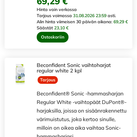
69,29 €
Hinta vain verkossa
Tarjous voimassa
31.08.2026 23:59
asti.
Alin hinta viimeisen 30 päivän aikana:
69,29 €
Säästät
23,10 €
Ostoskoriin
Beconfident Sonic vaihtoharjat
regular white 2 kpl
Tarjous
Beconfident® Sonic -hammasharjan
Regular White -vaihtopäät DuPont®-
harjaksilla, joissa on sisäänrakennettu
värimuistutus, joka kertoo sinulle,
milloin on oikea aika vaihtaa Sonic-
hammasharjasi …