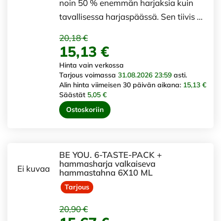
noin 50 % enemmän harjaksia kuin
tavallisessa harjaspäässä. Sen tiivis …
20,18 €
15,13 €
Hinta vain verkossa
Tarjous voimassa
31.08.2026 23:59
asti.
Alin hinta viimeisen 30 päivän aikana:
15,13 €
Säästät
5,05 €
Ostoskoriin
BE YOU. 6-TASTE-PACK +
hammasharja valkaiseva
Ei kuvaa
hammastahna 6X10 ML
Tarjous
20,90 €