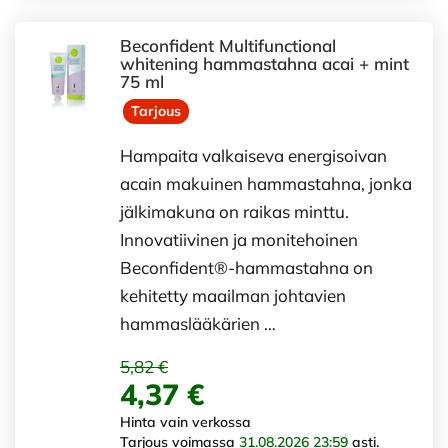
Beconfident Multifunctional
whitening hammastahna acai + mint
75 ml
Tarjous
Hampaita valkaiseva energisoivan
acain makuinen hammastahna, jonka
jälkimakuna on raikas minttu.
Innovatiivinen ja monitehoinen
Beconfident®-hammastahna on
kehitetty maailman johtavien
hammaslääkärien …
5,82 €
4,37 €
Hinta vain verkossa
Tarjous voimassa
31.08.2026 23:59
asti.