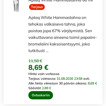
Tarjous
Apteq White Hammastahna on
tehokas valkaiseva tahna, joka
poistaa jopa 67% värjäymistä. Sen
vaikuttavana aineena toimii papaiini-
bromelaiini kaksoisentsyymi, joka
tutkitusti …
11,58 €
8,69 €
Hinta vain verkossa
Tarjous voimassa
31.08.2026 23:58
asti.
Alin hinta viimeisen 30 päivän aikana:
8,69 €
Säästät
2,89 €
Ostoskoriin