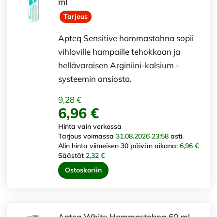
ml
Tarjous
Apteq Sensitive hammastahna sopii
vihloville hampaille tehokkaan ja
hellävaraisen Arginiini-kalsium -
systeemin ansiosta.
9,28 €
6,96 €
Hinta vain verkossa
Tarjous voimassa
31.08.2026 23:58
asti.
Alin hinta viimeisen 30 päivän aikana:
6,96 €
Säästät
2,32 €
Ostoskoriin
Apteq White Hammastahna 60 ml