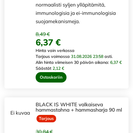
normaalisti syljen ylläpitämitä,
immunologisia ja ei-immunologisia
suojamekanismeja.
8,49 €
6,37 €
Hinta vain verkossa
Tarjous voimassa
31.08.2026 23:58
asti.
Alin hinta viimeisen 30 päivän aikana:
6,37 €
Säästät
2,12 €
Ostoskoriin
BLACK IS WHITE valkaiseva
hammastahna + hammasharja 90 ml
Ei kuvaa
Tarjous
30,84 €