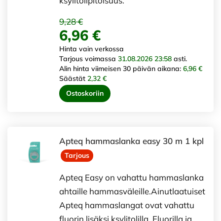
ksylitolipitoisuus.
9,28 €
6,96 €
Hinta vain verkossa
Tarjous voimassa
31.08.2026 23:58
asti.
Alin hinta viimeisen 30 päivän aikana:
6,96 €
Säästät
2,32 €
Ostoskoriin
Apteq hammaslanka easy 30 m 1 kpl
Tarjous
Apteq Easy on vahattu hammaslanka
ahtaille hammasväleille.Ainutlaatuiset
Apteq hammaslangat ovat vahattu
fluorin lisäksi ksylitolilla. Fluorilla ja