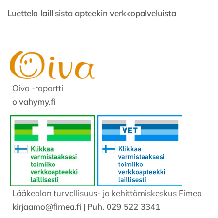
Luettelo laillisista apteekin verkkopalveluista
Oiva -raportti
oivahymy.fi
Lääkealan turvallisuus- ja kehittämiskeskus Fimea
kirjaamo@fimea.fi
|
Puh. 029 522 3341