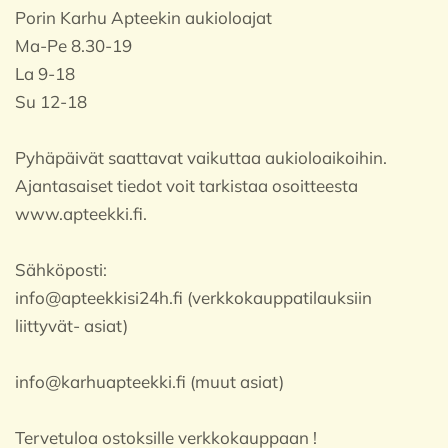
Porin Karhu Apteekin aukioloajat
Ma-Pe 8.30-19
La 9-18
Su 12-18
Pyhäpäivät saattavat vaikuttaa aukioloaikoihin.
Ajantasaiset tiedot voit tarkistaa osoitteesta
www.apteekki.fi.
Sähköposti:
info@apteekkisi24h.fi (verkkokauppatilauksiin
liittyvät- asiat)
info@karhuapteekki.fi (muut asiat)
Tervetuloa ostoksille verkkokauppaan !