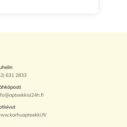
uhelin
02) 631 2833
ähköposti
nfo@apteekkisi24h.fi
otisivut
ww.karhuapteekki.fi/