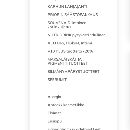
KARHUN LAHJAJAHTI
PRIORIN SÄÄSTÖPAKKAUS
SOUVENAID ilmainen
kotiinkuljetus
NUTRIDRINK pysyvästi edullinen
ACO Deo, Hiukset, Intiimi
V10 PLUS tuotteita -20%
MAKSALÄISKÄT JA
PIGMENTTITUOTTEET
SILMÄNYMPÄRYSTUOTTEET
SEERUMIT
Allergia
Apteekkikosmetiikka
Eläimet
Ensiapu
Haavanhoito ja sidetarvikkeet