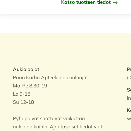
Katso tuotteen tiedot
Aukioloajat
P
Porin Karhu Apteekin aukioloajat
(
Ma-Pe 8.30-19
S
La 9-18
i
Su 12-18
K
Pyhäpäivät saattavat vaikuttaa
w
aukioloaikoihin. Ajantasaiset tiedot voit