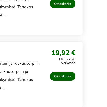
Ostoskoriin
äkymistä. Tehokas
le …
19,92 €
Hinta vain
rpiin ja raskausarpiin.
verkossa
askausarpien ja
Ostoskoriin
äkymistä. Tehokas
le …