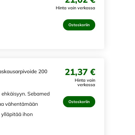
Hinta vain verkossa
Ostoskoriin
21,37 €
askausarpivoide 200
Hinta vain
verkossa
ja ehkäisyyn. Sebamed
Ostoskoriin
taa vähentämään
ylläpitää ihon