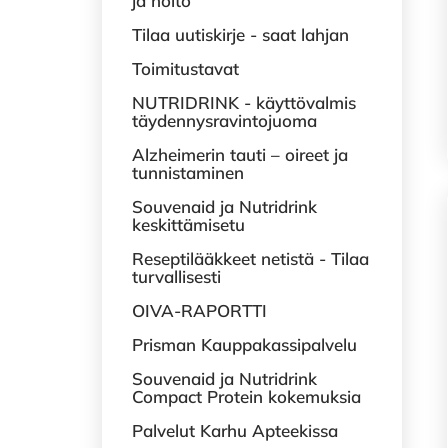
ja hoito
Tilaa uutiskirje - saat lahjan
Toimitustavat
NUTRIDRINK - käyttövalmis
täydennysravintojuoma
Alzheimerin tauti – oireet ja
tunnistaminen
Souvenaid ja Nutridrink
keskittämisetu
Reseptilääkkeet netistä - Tilaa
turvallisesti
OIVA-RAPORTTI
Prisman Kauppakassipalvelu
Souvenaid ja Nutridrink
Compact Protein kokemuksia
Palvelut Karhu Apteekissa