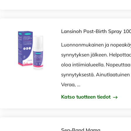
Lansinoh Post-Birth Spray 10
Luonnonmukainen ja nopeakäy
synnytyksen jälkeen. Helpott
oloa intiimialueella. Nopeutta
synnytyksestä. Ainutlaatuine
Veraa, …
Katso tuotteen tiedot
Sea-Band Mama