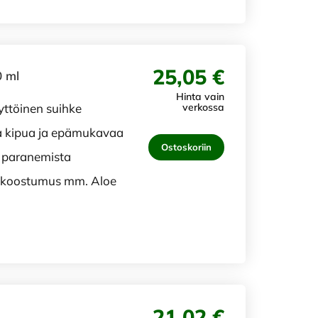
25,05 €
0 ml
Hinta vain
ttöinen suihke
verkossa
aa kipua ja epämukavaa
Ostoskoriin
a paranemista
n koostumus mm. Aloe
21,02 €