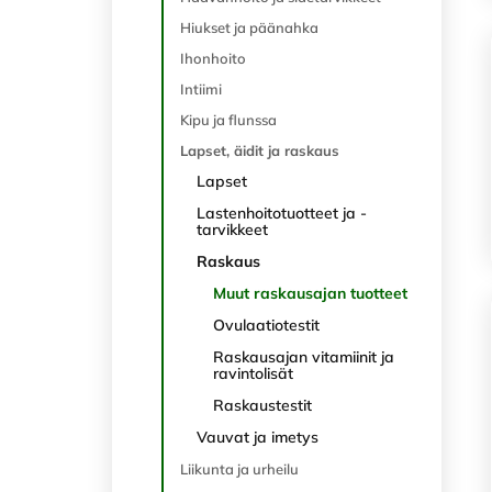
Hiukset ja päänahka
Ihonhoito
Intiimi
Kipu ja flunssa
Lapset, äidit ja raskaus
Lapset
Lastenhoitotuotteet ja -
tarvikkeet
Raskaus
Muut raskausajan tuotteet
Ovulaatiotestit
Raskausajan vitamiinit ja
ravintolisät
Raskaustestit
Vauvat ja imetys
Liikunta ja urheilu