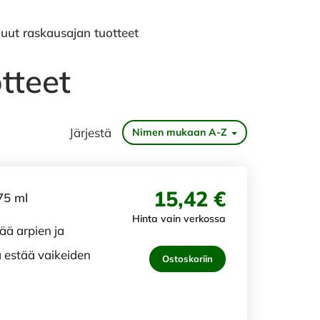
uut raskausajan tuotteet
tteet
Järjestä
Nimen mukaan A-Z
15,42 €
75 ml
Hinta vain verkossa
ää arpien ja
 estää vaikeiden
Ostoskoriin