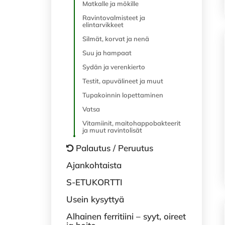
Matkalle ja mökille
Ravintovalmisteet ja
elintarvikkeet
Silmät, korvat ja nenä
Suu ja hampaat
Sydän ja verenkierto
Testit, apuvälineet ja muut
Tupakoinnin lopettaminen
Vatsa
Vitamiinit, maitohappobakteerit
ja muut ravintolisät
Palautus / Peruutus
Ajankohtaista
S-ETUKORTTI
Usein kysyttyä
Alhainen ferritiini – syyt, oireet