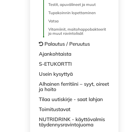
Testit, apuvälineet ja muut
Tupakoinnin lopettaminen
Vatsa
Vitamiinit, maitohappobakteerit
ja muut ravintolisät
Palautus / Peruutus
Ajankohtaista
S-ETUKORTTI
Usein kysyttyä
Alhainen ferritiini – syyt, oireet
ja hoito
Tilaa uutiskirje - saat lahjan
Toimitustavat
NUTRIDRINK - käyttövalmis
täydennysravintojuoma