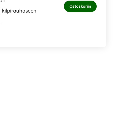
ään
Ostoskoriin
a kilpirauhaseen
.