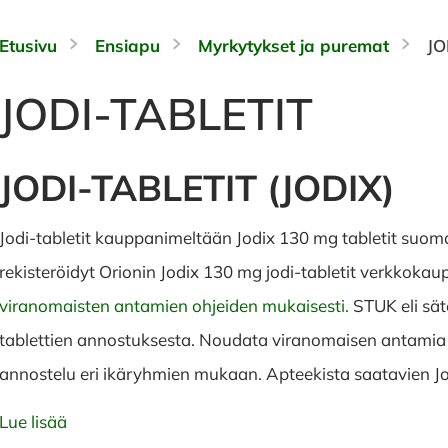
Etusivu
Ensiapu
Myrkytykset ja puremat
JO
JODI-TABLETIT
JODI-TABLETIT (JODIX)
Jodi-tabletit kauppanimeltään Jodix 130 mg tabletit suoma
rekisteröidyt Orionin Jodix 130 mg jodi-tabletit verkkokau
viranomaisten antamien ohjeiden mukaisesti.
STUK eli sät
tablettien annostuksesta. Noudata viranomaisen antamia ohj
annostelu eri ikäryhmien mukaan. Apteekista saatavien J
Lue lisää