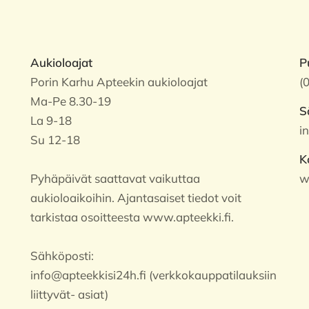
Aukioloajat
P
Porin Karhu Apteekin aukioloajat
(
Ma-Pe 8.30-19
S
La 9-18
i
Su 12-18
K
Pyhäpäivät saattavat vaikuttaa
w
aukioloaikoihin. Ajantasaiset tiedot voit
tarkistaa osoitteesta www.apteekki.fi.
Sähköposti:
info@apteekkisi24h.fi (verkkokauppatilauksiin
liittyvät- asiat)