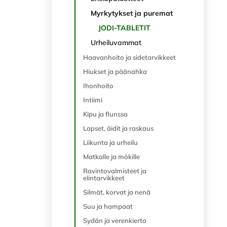
Myrkytykset ja puremat
JODI-TABLETIT
Urheiluvammat
Haavanhoito ja sidetarvikkeet
Hiukset ja päänahka
Ihonhoito
Intiimi
Kipu ja flunssa
Lapset, äidit ja raskaus
Liikunta ja urheilu
Matkalle ja mökille
Ravintovalmisteet ja
elintarvikkeet
Silmät, korvat ja nenä
Suu ja hampaat
Sydän ja verenkierto