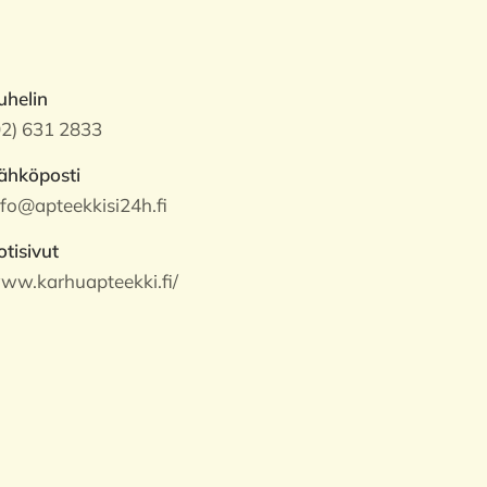
uhelin
02) 631 2833
ähköposti
nfo@apteekkisi24h.fi
otisivut
ww.karhuapteekki.fi/