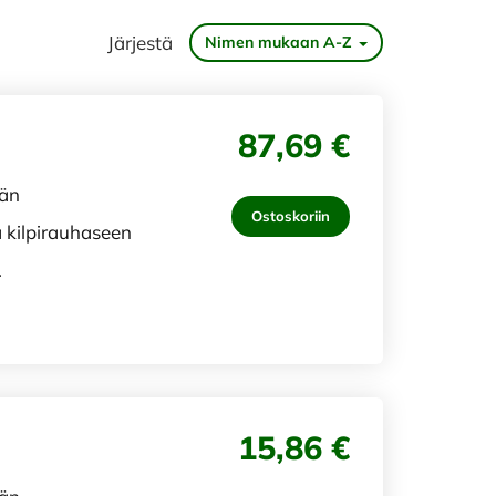
Järjestä
Nimen mukaan A-Z
87,69 €
ään
Ostoskoriin
a kilpirauhaseen
.
15,86 €