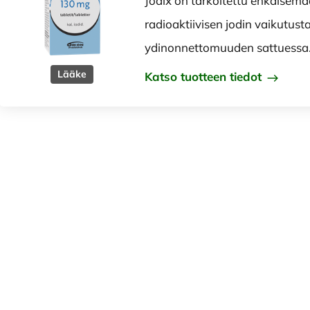
Jodix on tarkoitettu ehkäisem
radioaktiivisen jodin vaikutust
ydinonnettomuuden sattuessa
Lääke
Katso tuotteen tiedot