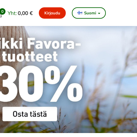
0
Yht:
0,00 €
Kirjaudu
Suomi