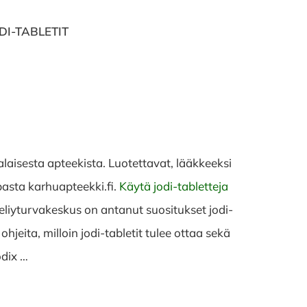
DI-TABLETIT
laisesta apteekista. Luotettavat, lääkkeeksi
pasta karhuapteekki.fi.
Käytä jodi-tabletteja
eliyturvakeskus on antanut suositukset jodi-
eita, milloin jodi-tabletit tulee ottaa sekä
odix …