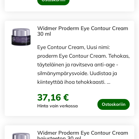
Widmer Proderm Eye Contour Cream
30 ml
Eye Contour Cream, Uusi nimi:
proderm Eye Contour Cream. Tehokas,
täyteläinen ja ravitseva anti-age -
silmänympärysvoide. Uudistaa ja
kiinteyttää ihoa tehokkaasti. …
37,16 €
Ostoskoriin
Hinta vain verkossa
Widmer Proderm Eye Contour Cream
hajusteeton 30 ml