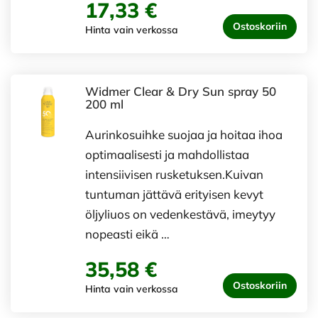
17,33 €
Ostoskoriin
Hinta vain verkossa
Widmer Clear & Dry Sun spray 50
200 ml
​Aurinkosuihke suojaa ja hoitaa ihoa
optimaalisesti ja mahdollistaa
intensiivisen rusketuksen.Kuivan
tuntuman jättävä erityisen kevyt
öljyliuos on vedenkestävä, imeytyy
nopeasti eikä …
35,58 €
Ostoskoriin
Hinta vain verkossa