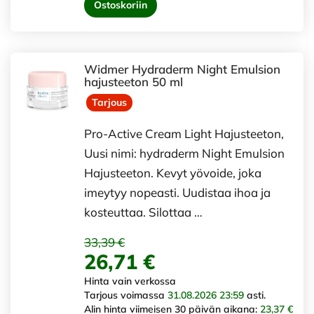
Ostoskoriin
Widmer Hydraderm Night Emulsion
hajusteeton 50 ml
Tarjous
Pro-Active Cream Light Hajusteeton,
Uusi nimi: hydraderm Night Emulsion
Hajusteeton. Kevyt yövoide, joka
imeytyy nopeasti. Uudistaa ihoa ja
kosteuttaa. Silottaa …
33,39 €
26,71 €
Hinta vain verkossa
Tarjous voimassa
31.08.2026 23:59
asti.
Alin hinta viimeisen 30 päivän aikana:
23,37 €