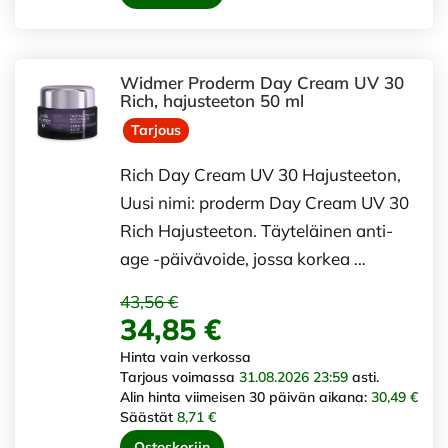
Widmer Proderm Day Cream UV 30
Rich, hajusteeton 50 ml
Tarjous
Rich Day Cream UV 30 Hajusteeton,
Uusi nimi: proderm Day Cream UV 30
Rich Hajusteeton. Täyteläinen anti-
age -päivävoide, jossa korkea …
43,56 €
34,85 €
Hinta vain verkossa
Tarjous voimassa
31.08.2026 23:59
asti.
Alin hinta viimeisen 30 päivän aikana:
30,49 €
Säästät
8,71 €
Ostoskoriin