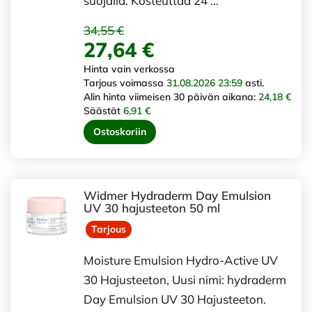
suojalla. Kosteuttaa 24 …
34,55 €
27,64 €
Hinta vain verkossa
Tarjous voimassa
31.08.2026 23:59
asti.
Alin hinta viimeisen 30 päivän aikana:
24,18 €
Säästät
6,91 €
Ostoskoriin
Widmer Hydraderm Day Emulsion
UV 30 hajusteeton 50 ml
Tarjous
Moisture Emulsion Hydro-Active UV
30 Hajusteeton, Uusi nimi: hydraderm
Day Emulsion UV 30 Hajusteeton.