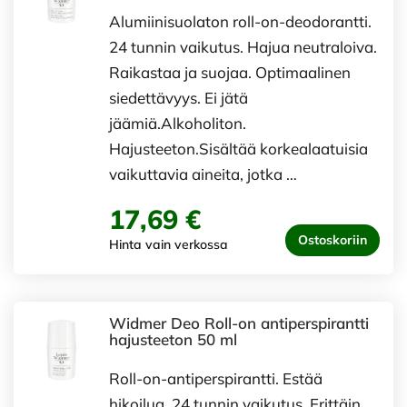
Alumiinisuolaton roll-on-deodorantti.
24 tunnin vaikutus. Hajua neutraloiva.
Raikastaa ja suojaa. Optimaalinen
siedettävyys. Ei jätä
jäämiä.Alkoholiton.
Hajusteeton.Sisältää korkealaatuisia
vaikuttavia aineita, jotka …
17,69 €
Ostoskoriin
Hinta vain verkossa
Widmer Deo Roll-on antiperspirantti
hajusteeton 50 ml
Roll-on-antiperspirantti. Estää
hikoilua. 24 tunnin vaikutus. Erittäin