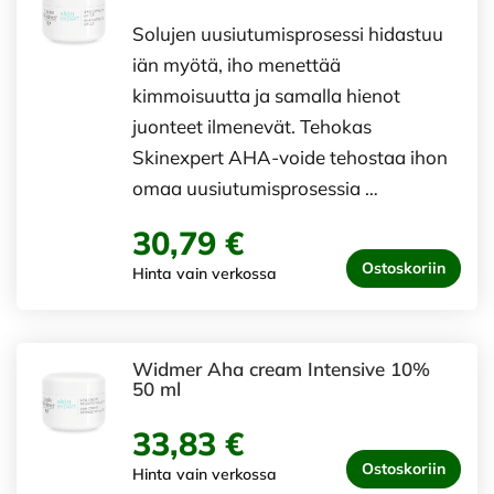
Solujen uusiutumisprosessi hidastuu
iän myötä, iho menettää
kimmoisuutta ja samalla hienot
juonteet ilmenevät. Tehokas
Skinexpert AHA-voide tehostaa ihon
omaa uusiutumisprosessia …
30,79 €
Ostoskoriin
Hinta vain verkossa
Widmer Aha cream Intensive 10%
50 ml
33,83 €
Ostoskoriin
Hinta vain verkossa