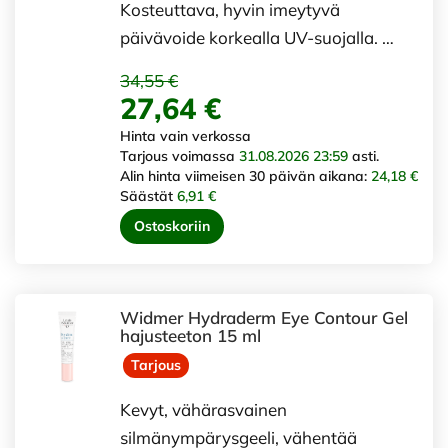
Kosteuttava, hyvin imeytyvä
päivävoide korkealla UV-suojalla. …
34,55 €
27,64 €
Hinta vain verkossa
Tarjous voimassa
31.08.2026 23:59
asti.
Alin hinta viimeisen 30 päivän aikana:
24,18 €
Säästät
6,91 €
Ostoskoriin
Widmer Hydraderm Eye Contour Gel
hajusteeton 15 ml
Tarjous
Kevyt, vähärasvainen
silmänympärysgeeli, vähentää