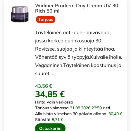
Widmer Proderm Day Cream UV 30
Rich 50 ml
Tarjous
Täyteläinen anti-age -päivävoide,
jossa korkea aurinkosuoja 30.
Ravitsee, suojaa ja kiinteyttää ihoa.
Vähentää syviä ryppyjä.Kuivalle iholle.
Vegaaninen.Täyteläinen koostumus ja
suuret …
43,56 €
34,85 €
Hinta vain verkossa
Tarjous voimassa
31.08.2026 23:59
asti.
Alin hinta viimeisen 30 päivän aikana:
30,49 €
Säästät
8,71 €
Ostoskoriin