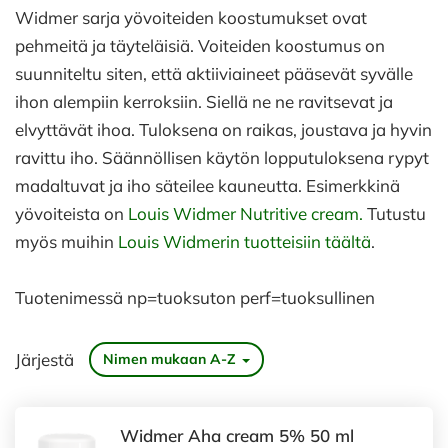
Widmer sarja yövoiteiden koostumukset ovat
pehmeitä ja täyteläisiä. Voiteiden koostumus on
suunniteltu siten, että aktiiviaineet pääsevät syvälle
ihon alempiin kerroksiin. Siellä ne ne ravitsevat ja
elvyttävät ihoa. Tuloksena on raikas, joustava ja hyvin
ravittu iho. Säännöllisen käytön lopputuloksena rypyt
madaltuvat ja iho säteilee kauneutta. Esimerkkinä
yövoiteista on
Louis Widmer Nutritive cream.
Tutustu
myös muihin
Louis Widmerin tuotteisiin täältä
.
Tuotenimessä np=tuoksuton perf=tuoksullinen
Järjestä
Nimen mukaan A-Z
Widmer Aha cream 5% 50 ml