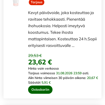
Tarjous
Kevyt päivävoide, joka kosteuttaa ja
ravitsee tehokkaasti. Pienentää
ihohuokosia. Helposti imeytyvä
koostumus. Tekee ihosta
mattapintaisen. Kosteuttaa 24 h.Sopii
erityisesti rasvoittuvalle …
29,53 €
23,62 €
Hinta vain verkossa
Tarjous voimassa
31.08.2026 23:59
asti.
Alin hinta viimeisen 30 päivän aikana:
20,67 €
Säästät
5,91 €
Ostoskoriin