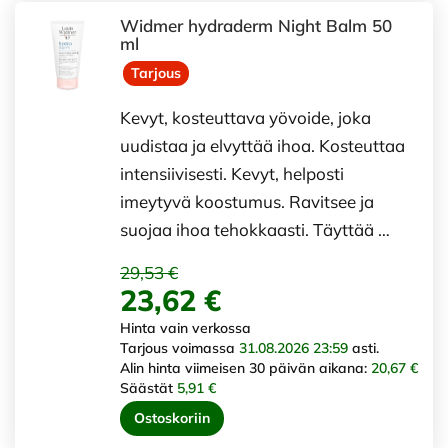
Widmer hydraderm Night Balm 50
ml
Tarjous
Kevyt, kosteuttava yövoide, joka
uudistaa ja elvyttää ihoa. Kosteuttaa
intensiivisesti. Kevyt, helposti
imeytyvä koostumus. Ravitsee ja
suojaa ihoa tehokkaasti. Täyttää …
29,53 €
23,62 €
Hinta vain verkossa
Tarjous voimassa
31.08.2026 23:59
asti.
Alin hinta viimeisen 30 päivän aikana:
20,67 €
Säästät
5,91 €
Ostoskoriin