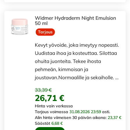
Widmer Hydraderm Night Emulsion
50 ml
Tarjous
Kevyt yövoide, joka imeytyy nopeasti.
Uudistaa ihoa ja kosteuttaa. Silottaa
ohuita juonteita. Tekee ihosta
pehmeän, kimmoisan ja
joustavan.Normaalille ja sekaiholle. …
33,39 €
26,71 €
Hinta vain verkossa
Tarjous voimassa
31.08.2026 23:59
asti.
Alin hinta viimeisen 30 päivän aikana:
23,37 €
Säästät
6,68 €