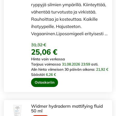
ryppyjä silmien ympärillä. Kiinteyttää,
vähentää turvotusta ja virkistää.
Rauhoittaa ja kosteuttaa. Kaikille
ihotyypeille. Hajusteeton.
Vegaaninen.Liposomigeeli erityisesti …
31,32 €
25,06 €
Hinta vain verkossa
Tarjous voimassa
31.08.2026 23:59
asti.
Alin hinta viimeisen 30 päivän aikana:
21,92 €
Säästät
6,26 €
Ostoskoriin
Widmer hydraderm mattifying fluid
50 ml