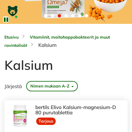
Etusivu
Vitamiinit, maitohappobakteerit ja muut
Kalsium
ravintolisät
Kalsium
Järjestä
Nimen mukaan A-Z
bertils Elivo Kalsium-magnesium-D
80 purutablettia
Tarjous