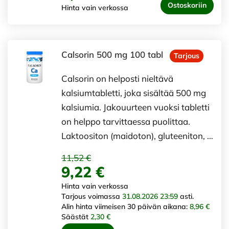
Ostoskoriin
Hinta vain verkossa
Calsorin 500 mg 100 tabl
Tarjous
Calsorin on helposti nieltävä
kalsiumtabletti, joka sisältää 500 mg
kalsiumia. Jakouurteen vuoksi tabletti
on helppo tarvittaessa puolittaa.
Laktoositon (maidoton), gluteeniton, …
11,52 €
9,22 €
Hinta vain verkossa
Tarjous voimassa
31.08.2026 23:59
asti.
Alin hinta viimeisen 30 päivän aikana:
8,96 €
Säästät
2,30 €