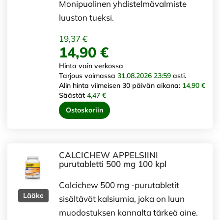
Monipuolinen yhdistelmävalmiste
luuston tueksi.
19,37 €
14,90 €
Hinta vain verkossa
Tarjous voimassa
31.08.2026 23:59
asti.
Alin hinta viimeisen 30 päivän aikana:
14,90 €
Säästät
4,47 €
Ostoskoriin
CALCICHEW APPELSIINI
purutabletti 500 mg 100 kpl
Calcichew 500 mg -purutabletit
Lääke
sisältävät kalsiumia, joka on luun
muodostuksen kannalta tärkeä aine.