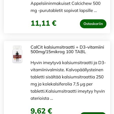
Appelsiininmakuiset Calcichew 500
mg -purutabletit sopivat lapsille …
11,11 €
Ostoskoriin
CalCit kalsiumsitraatti + D3-vitamiini
500mg/15mikrog 100 TABL
Hyvin imeytyvä kalsiumsitraatti ja D3-
vitamiinivalmiste. Kalvopäällysteinen
tabletti sisältää kalsiumsitraattia 250
mg ja kolekalsiferolia 7,5 µg per
tabletti.Kalsiumsitraatti imeytyy hyvin
aterioista …
9,62 €