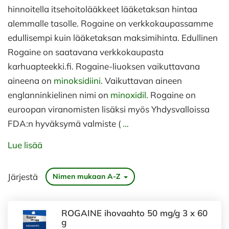
hinnoitella itsehoitolääkkeet lääketaksan hintaa
alemmalle tasolle. Rogaine on verkkokaupassamme
edullisempi kuin lääketaksan maksimihinta. Edullinen
Rogaine on saatavana verkkokaupasta
karhuapteekki.fi. Rogaine-liuoksen vaikuttavana
aineena on
minoksidiini
. Vaikuttavan aineen
englanninkielinen nimi on
minoxidil
. Rogaine on
euroopan viranomisten lisäksi myös Yhdysvalloissa
FDA:n hyväksymä valmiste (
…
Lue lisää
Järjestä
Nimen mukaan A-Z
ROGAINE ihovaahto 50 mg/g 3 x 60
g