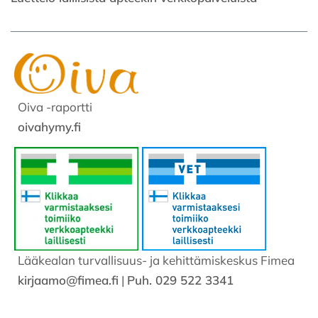
Oiva -raportti
oivahymy.fi
Lääkealan turvallisuus- ja kehittämiskeskus Fimea
kirjaamo@fimea.fi
|
Puh. 029 522 3341