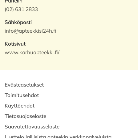
Puhelin
(02) 631 2833
Sähköposti
info@apteekkisi24h.fi
Kotisivut
www.karhuapteekki.fi/
Evästeasetukset
Toimitusehdot
Käyttöehdot
Tietosuojaseloste
Saavutettavuusseloste
Luettelo laillisista apteekin verkkopalveluista