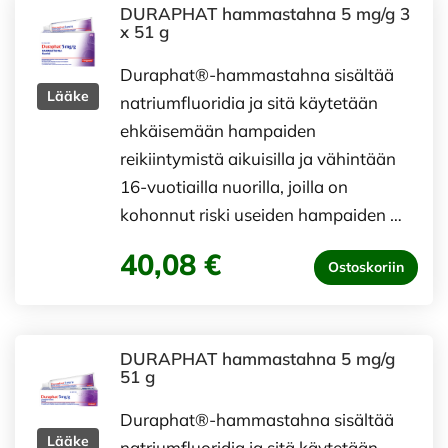
DURAPHAT hammastahna 5 mg/g 3
x 51 g
Duraphat®-hammastahna sisältää
Lääke
natriumfluoridia ja sitä käytetään
ehkäisemään hampaiden
reikiintymistä aikuisilla ja vähintään
16-vuotiailla nuorilla, joilla on
kohonnut riski useiden hampaiden …
40,08 €
Ostoskoriin
DURAPHAT hammastahna 5 mg/g
51 g
Duraphat®-hammastahna sisältää
Lääke
natriumfluoridia ja sitä käytetään