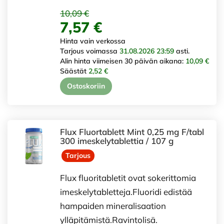
10,09 €
7,57 €
Hinta vain verkossa
Tarjous voimassa
31.08.2026 23:59
asti.
Alin hinta viimeisen 30 päivän aikana:
10,09 €
Säästät
2,52 €
Ostoskoriin
Flux Fluortablett Mint 0,25 mg F/tabl
300 imeskelytablettia / 107 g
Tarjous
Flux fluoritabletit ovat sokerittomia
imeskelytabletteja.Fluoridi edistää
hampaiden mineralisaation
ylläpitämistä.Ravintolisä.