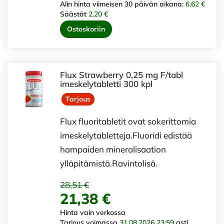
Alin hinta viimeisen 30 päivän aikana:
6,62 €
Säästät
2,20 €
Ostoskoriin
Flux Strawberry 0,25 mg F/tabl
imeskelytabletti 300 kpl
Tarjous
Flux fluoritabletit ovat sokerittomia
imeskelytabletteja.Fluoridi edistää
hampaiden mineralisaation
ylläpitämistä.Ravintolisä.
28,51 €
21,38 €
Hinta vain verkossa
Tarjous voimassa
31.08.2026 23:59
asti.