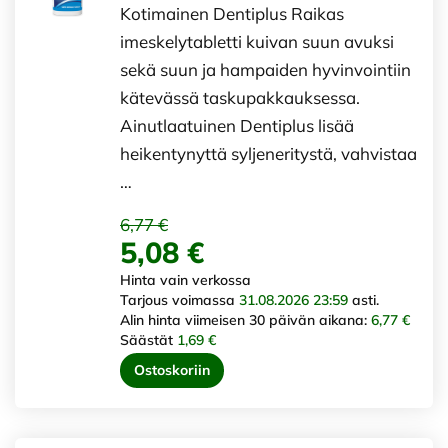
Kotimainen Dentiplus Raikas
imeskelytabletti kuivan suun avuksi
sekä suun ja hampaiden hyvinvointiin
kätevässä taskupakkauksessa.
Ainutlaatuinen Dentiplus lisää
heikentynyttä syljeneritystä, vahvistaa
…
6,77 €
5,08 €
Hinta vain verkossa
Tarjous voimassa
31.08.2026 23:59
asti.
Alin hinta viimeisen 30 päivän aikana:
6,77 €
Säästät
1,69 €
Ostoskoriin