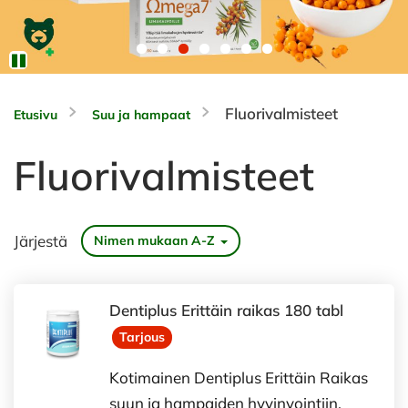
Fluorivalmisteet
Etusivu
Suu ja hampaat
Fluorivalmisteet
Järjestä
Nimen mukaan A-Z
Dentiplus Erittäin raikas 180 tabl
Tarjous
Kotimainen Dentiplus Erittäin Raikas
suun ja hampaiden hyvinvointiin.