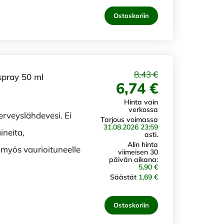
Ostoskoriin
8,43 €
spray 50 ml
6,74 €
Hinta vain
verkossa
terveyslähdevesi. Ei
Tarjous voimassa
31.08.2026 23:59
ineita,
asti.
Alin hinta
 myös vaurioituneelle
viimeisen 30
päivän aikana:
5,90 €
Säästät
1,69 €
Ostoskoriin