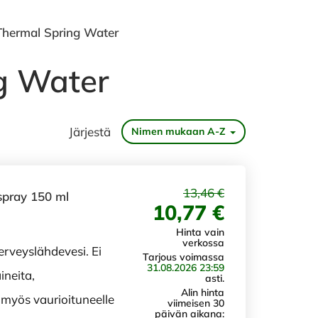
hermal Spring Water
g Water
Järjestä
Nimen mukaan A-Z
13,46 €
spray 150 ml
10,77 €
Hinta vain
verkossa
terveyslähdevesi. Ei
Tarjous voimassa
31.08.2026 23:59
ineita,
asti.
Alin hinta
 myös vaurioituneelle
viimeisen 30
päivän aikana: