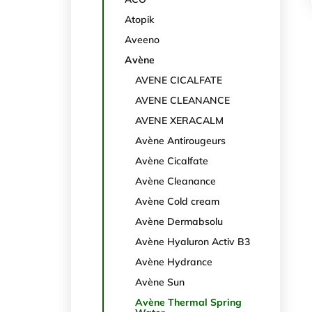
Atopik
Aveeno
Avène
AVENE CICALFATE
AVENE CLEANANCE
AVENE XERACALM
Avène Antirougeurs
Avène Cicalfate
Avène Cleanance
Avène Cold cream
Avène Dermabsolu
Avène Hyaluron Activ B3
Avène Hydrance
Avène Sun
Avène Thermal Spring