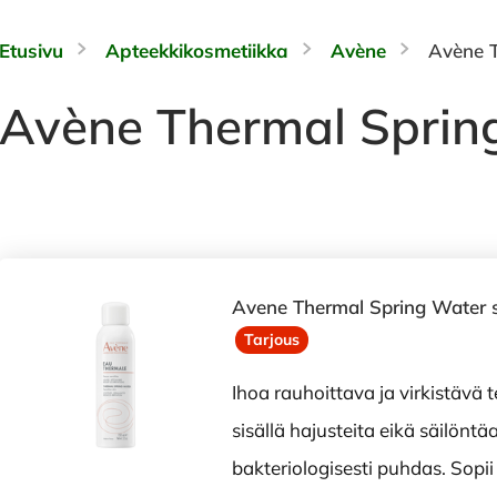
Etusivu
Apteekkikosmetiikka
Avène
Avène T
Avène Thermal Sprin
Avene Thermal Spring Water 
Tarjous
Ihoa rauhoittava ja virkistävä 
sisällä hajusteita eikä säilöntäa
bakteriologisesti puhdas. Sopii