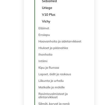
Sebamed
Uriage
V10 Plus
Vichy
Eläimet
Ensiapu
Haavanhoito ja sidetarvikkeet
Hiukset ja päänahka
Ihonhoito
Intiimi
Kipu ja flunssa
Lapset, äidit ja raskaus
Liikunta ja urheilu
Matkalle ja mökille
Ravintovalmisteet ja
elintarvikkeet
Silmät, korvat ja nenä