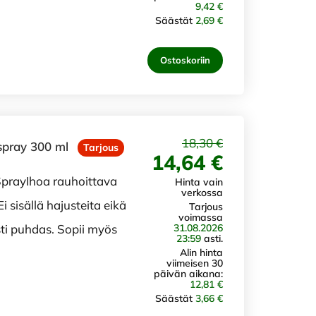
9,42 €
Säästät
2,69 €
Ostoskoriin
18,30 €
spray 300 ml
Tarjous
14,64 €
prayIhoa rauhoittava
Hinta vain
verkossa
i sisällä hajusteita eikä
Tarjous
voimassa
31.08.2026
sti puhdas. Sopii myös
23:59
asti.
Alin hinta
viimeisen 30
päivän aikana:
12,81 €
Säästät
3,66 €