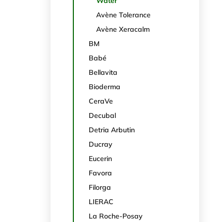
Water
Avène Tolerance
Avène Xeracalm
BM
Babé
Bellavita
Bioderma
CeraVe
Decubal
Detria Arbutin
Ducray
Eucerin
Favora
Filorga
LIERAC
La Roche-Posay