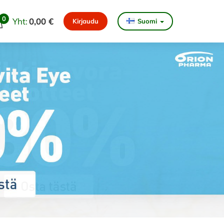
0
Yht:
0,00 €
Kirjaudu
Suomi