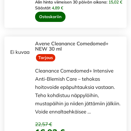
Alin hinta viimeisen 30 päivän aikana:
15,02 €
Säästät
4,89 €
Ostoskoriin
Avene Cleanance Comedomed+
NEW 30 ml
Ei kuvaa
Tarjous
Cleanance Comedomed+ Intensive
Anti-Blemish Care – tehokas
hoitovoide epäpuhtauksia vastaan.
Teho kohdistuu näppylöihin,
mustapäihin ja niiden jättämiin jälkiin.
Voide ennaltaehkäisee …
22,57 €