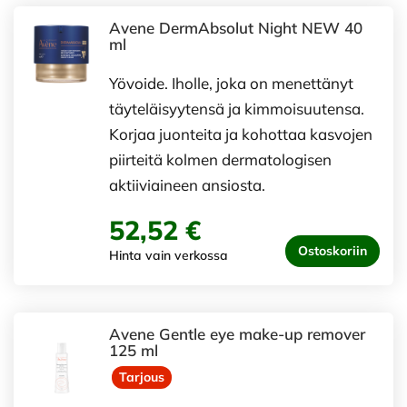
Avene DermAbsolut Night NEW 40
ml
Yövoide. Iholle, joka on menettänyt
täyteläisyytensä ja kimmoisuutensa.
Korjaa juonteita ja kohottaa kasvojen
piirteitä kolmen dermatologisen
aktiiviaineen ansiosta.
52,52 €
Ostoskoriin
Hinta vain verkossa
Avene Gentle eye make-up remover
125 ml
Tarjous