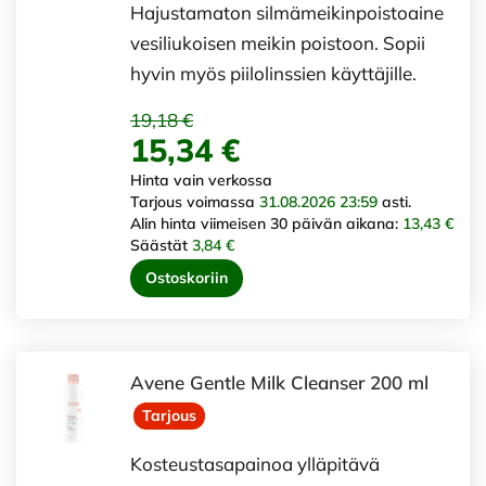
Hajustamaton silmämeikinpoistoaine
vesiliukoisen meikin poistoon. Sopii
hyvin myös piilolinssien käyttäjille.
19,18 €
15,34 €
Hinta vain verkossa
Tarjous voimassa
31.08.2026 23:59
asti.
Alin hinta viimeisen 30 päivän aikana:
13,43 €
Säästät
3,84 €
Ostoskoriin
Avene Gentle Milk Cleanser 200 ml
Tarjous
Kosteustasapainoa ylläpitävä