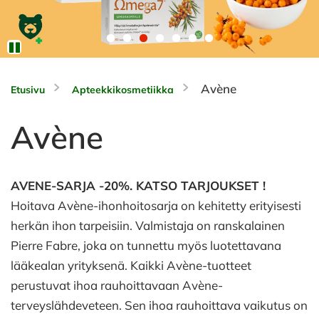
Avène
Etusivu
Apteekkikosmetiikka
Avène
AVENE-SARJA -20%. KATSO TARJOUKSET !
Hoitava Avène-ihonhoitosarja on kehitetty erityisesti
herkän ihon tarpeisiin. Valmistaja on ranskalainen
Pierre Fabre, joka on tunnettu myös luotettavana
lääkealan yrityksenä. Kaikki Avène-tuotteet
perustuvat ihoa rauhoittavaan Avène-
terveyslähdeveteen. Sen ihoa rauhoittava vaikutus on