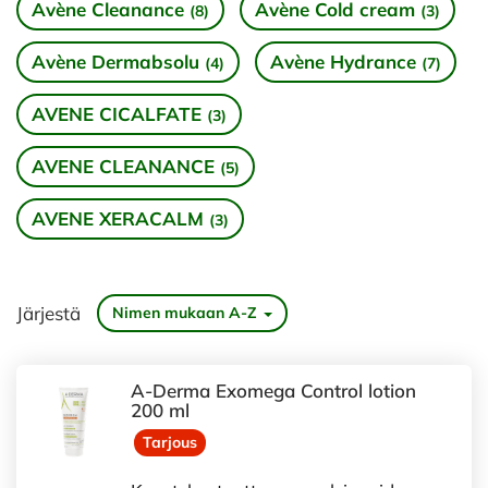
Avène Cleanance
Avène Cold cream
(8)
(3)
Avène Dermabsolu
Avène Hydrance
(4)
(7)
AVENE CICALFATE
(3)
AVENE CLEANANCE
(5)
AVENE XERACALM
(3)
Järjestä
Nimen mukaan A-Z
A-Derma Exomega Control lotion
200 ml
Tarjous