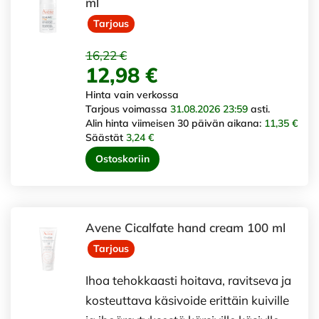
ml
Tarjous
16,22 €
12,98 €
Hinta vain verkossa
Tarjous voimassa
31.08.2026 23:59
asti.
Alin hinta viimeisen 30 päivän aikana:
11,35 €
Säästät
3,24 €
Ostoskoriin
Avene Cicalfate hand cream 100 ml
Tarjous
Ihoa tehokkaasti hoitava, ravitseva ja
kosteuttava käsivoide erittäin kuiville