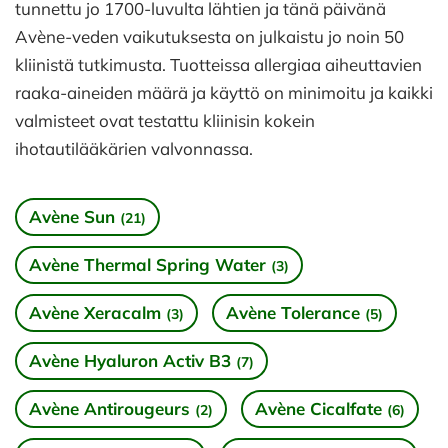
tunnettu jo 1700-luvulta lähtien ja tänä päivänä
Avène-veden vaikutuksesta on julkaistu jo noin 50
kliinistä tutkimusta. Tuotteissa allergiaa aiheuttavien
raaka-aineiden määrä ja käyttö on minimoitu ja kaikki
valmisteet ovat testattu kliinisin kokein
ihotautilääkärien valvonnassa.
Avène Sun
(21)
Avène Thermal Spring Water
(3)
Avène Xeracalm
Avène Tolerance
(3)
(5)
Avène Hyaluron Activ B3
(7)
Avène Antirougeurs
Avène Cicalfate
(2)
(6)