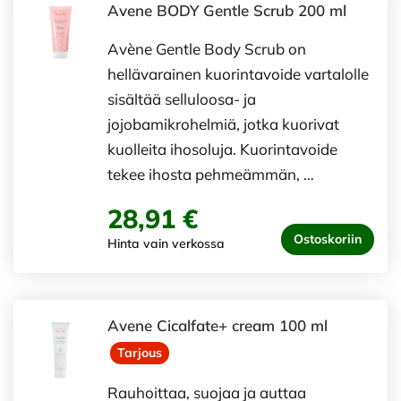
Avene BODY Gentle Scrub 200 ml
Avène Gentle Body Scrub on
hellävarainen kuorintavoide vartalolle
sisältää selluloosa- ja
jojobamikrohelmiä, jotka kuorivat
kuolleita ihosoluja. Kuorintavoide
tekee ihosta pehmeämmän, …
28,91 €
Ostoskoriin
Hinta vain verkossa
Avene Cicalfate+ cream 100 ml
Tarjous
Rauhoittaa, suojaa ja auttaa