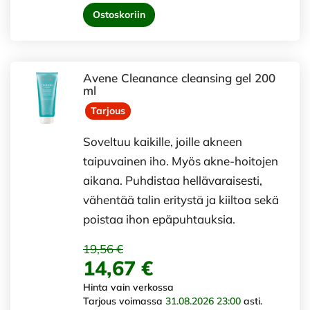
Ostoskoriin
Avene Cleanance cleansing gel 200
ml
Tarjous
Soveltuu kaikille, joille akneen
taipuvainen iho. Myös akne-hoitojen
aikana. Puhdistaa hellävaraisesti,
vähentää talin eritystä ja kiiltoa sekä
poistaa ihon epäpuhtauksia.
19,56 €
14,67 €
Hinta vain verkossa
Tarjous voimassa
31.08.2026 23:00
asti.