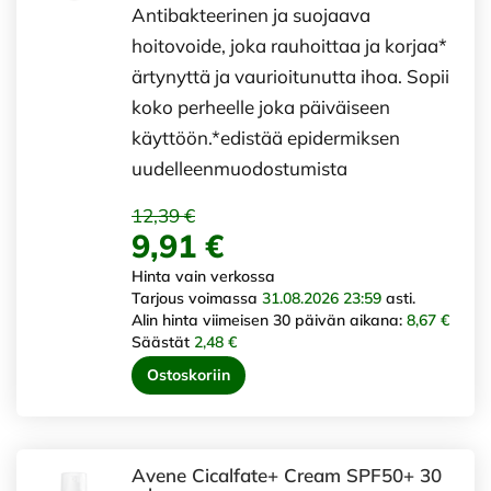
Antibakteerinen ja suojaava
hoitovoide, joka rauhoittaa ja korjaa*
ärtynyttä ja vaurioitunutta ihoa. Sopii
koko perheelle joka päiväiseen
käyttöön.*edistää epidermiksen
uudelleenmuodostumista
12,39 €
9,91 €
Hinta vain verkossa
Tarjous voimassa
31.08.2026 23:59
asti.
Alin hinta viimeisen 30 päivän aikana:
8,67 €
Säästät
2,48 €
Ostoskoriin
Avene Cicalfate+ Cream SPF50+ 30