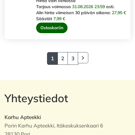
Hinta vain verkossa
Tarjous voimassa
31.08.2026 23:59
asti.
Alin hinta viimeisen 30 päivän aikana:
27,95 €
Säästät
7,99 €
Ostoskoriin
1
2
3
Yhteystiedot
Karhu Apteekki
Porin Karhu Apteekki, Itäkeskuksenkaari 6
28130 Pori