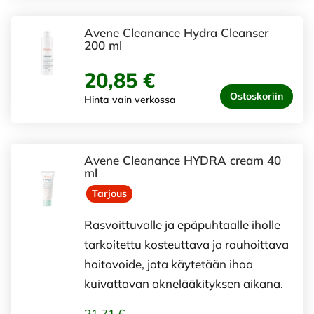
Avene Cleanance Hydra Cleanser
200 ml
20,85 €
Ostoskoriin
Hinta vain verkossa
Avene Cleanance HYDRA cream 40
ml
Tarjous
Rasvoittuvalle ja epäpuhtaalle iholle
tarkoitettu kosteuttava ja rauhoittava
hoitovoide, jota käytetään ihoa
kuivattavan aknelääkityksen aikana.
21,71 €