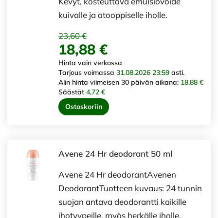
Kevyt, kosteuttava emulsiovoide
kuivalle ja atooppiselle iholle.
23,60 €
18,88 €
Hinta vain verkossa
Tarjous voimassa
31.08.2026 23:59
asti.
Alin hinta viimeisen 30 päivän aikana:
18,88 €
Säästät
4,72 €
Ostoskoriin
Avene 24 Hr deodorant 50 ml
Avene 24 Hr deodorantAvenen
DeodorantTuotteen kuvaus: 24 tunnin
suojan antava deodorantti kaikille
ihotyypeille, myös herkälle iholle.