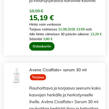
ja ihoärsytyksestä kärsiville käsivlle.
18,99 €
15,19 €
Hinta vain verkossa
Tarjous voimassa
31.08.2026 23:59
asti.
Alin hinta viimeisen 30 päivän aikana:
13,29 €
Säästät
3,80 €
Ostoskoriin
Avene Cicalfate+ serum 30 ml
Tarjous
Rauhoittava ja korjaava seerumi koko
kasvojen herkälle ja herkistyneelle
iholle. Avène Cicalfate+ Serum 30 ml
rauhoittaa herkkää ihoa ja helpottaa