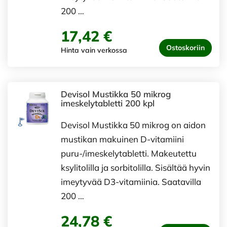
200 …
17,42 €
Ostoskoriin
Hinta vain verkossa
Devisol Mustikka 50 mikrog
imeskelytabletti 200 kpl
Devisol Mustikka 50 mikrog on aidon
mustikan makuinen D-vitamiini
puru-/imeskelytabletti. Makeutettu
ksylitolilla ja sorbitolilla. Sisältää hyvin
imeytyvää D3-vitamiinia. Saatavilla
200 …
24,78 €