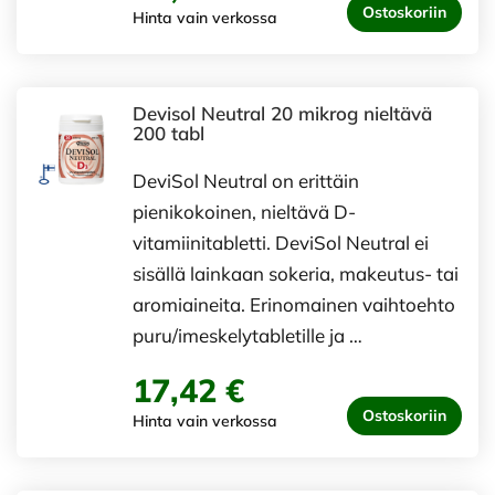
Ostoskoriin
Hinta vain verkossa
Devisol Neutral 20 mikrog nieltävä
200 tabl
DeviSol Neutral on erittäin
pienikokoinen, nieltävä D-
vitamiinitabletti. DeviSol Neutral ei
sisällä lainkaan sokeria, makeutus- tai
aromiaineita. Erinomainen vaihtoehto
puru/imeskelytabletille ja …
17,42 €
Ostoskoriin
Hinta vain verkossa