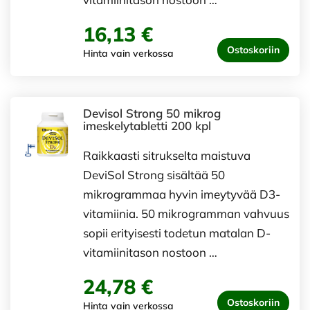
16,13 €
Ostoskoriin
Hinta vain verkossa
Devisol Strong 50 mikrog
imeskelytabletti 200 kpl
Raikkaasti sitrukselta maistuva
DeviSol Strong sisältää 50
mikrogrammaa hyvin imeytyvää D3-
vitamiinia. 50 mikrogramman vahvuus
sopii erityisesti todetun matalan D-
vitamiinitason nostoon …
24,78 €
Ostoskoriin
Hinta vain verkossa