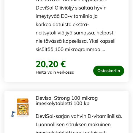
DeviSol Oliiviöljy sisältää hyvin
imeytyvää D3-vitamiinia ja
korkealaatuista ekstra-
neitsytoliiviöljyä samassa, helposti
nieltävässä kapselissa. Yksi kapseli
sisältää 100 mikrogrammaa …
20,20 €
Ostoskoriin
Hinta vain verkossa
Devisol Strong 100 mikrog
imeskelytabletti 100 kpl
DeviSol-sarjan vahvin D-vitamiinilisä.
Luonnollisen sitruksen makuinen
imeskelytabletti sopii erityisesti