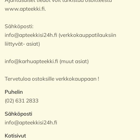
www.apteekki.fi.
Sähköposti:
info@apteekkisi24h.fi (verkkokauppatilauksiin
liittyvät- asiat)
info@karhuapteekki.fi (muut asiat)
Tervetuloa ostoksille verkkokauppaan !
Puhelin
(02) 631 2833
Sähköposti
info@apteekkisi24h.fi
Kotisivut