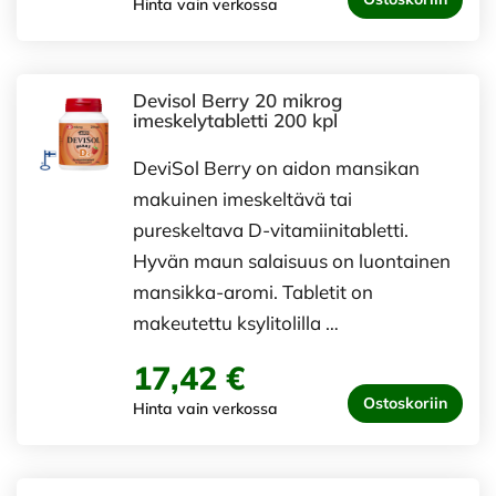
Hinta vain verkossa
Devisol Berry 20 mikrog
imeskelytabletti 200 kpl
DeviSol Berry on aidon mansikan
makuinen imeskeltävä tai
pureskeltava D-vitamiinitabletti.
Hyvän maun salaisuus on luontainen
mansikka-aromi. Tabletit on
makeutettu ksylitolilla …
17,42 €
Ostoskoriin
Hinta vain verkossa