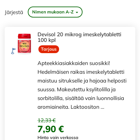
Järjestä
Nimen mukaan A-Z
Devisol 20 mikrog imeskelytabletti
100 kpl
Tarjous
Apteekkiasiakkaiden suosikki!
Hedelmäisen raikas imeskelytabletti
maistuu sitrukselle ja hajoaa helposti
suussa. Makeutettu ksylitolilla ja
sorbitolilla, sisältää vain luonnollisia
aromiaineita. Laktoositon …
12,33 €
7,90 €
Hinta vain verkossa