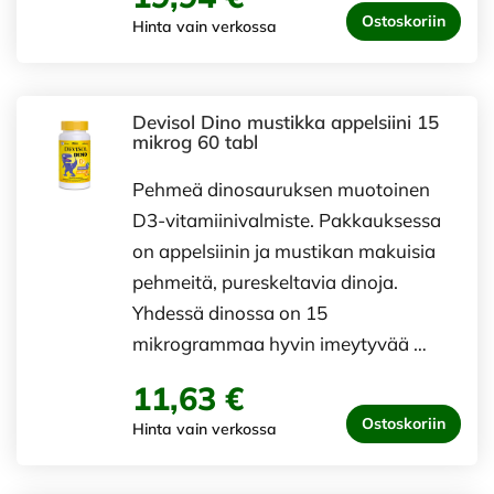
Ostoskoriin
Hinta vain verkossa
Devisol Dino mustikka appelsiini 15
mikrog 60 tabl
Pehmeä dinosauruksen muotoinen
D3-vitamiinivalmiste. Pakkauksessa
on appelsiinin ja mustikan makuisia
pehmeitä, pureskeltavia dinoja.
Yhdessä dinossa on 15
mikrogrammaa hyvin imeytyvää …
11,63 €
Ostoskoriin
Hinta vain verkossa