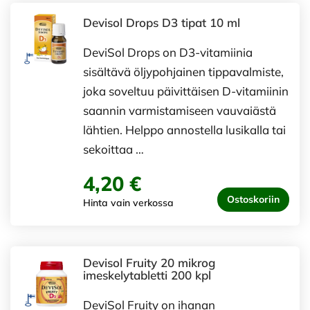
Devisol Drops D3 tipat 10 ml
DeviSol Drops on D3-vitamiinia
sisältävä öljypohjainen tippavalmiste,
joka soveltuu päivittäisen D-vitamiinin
saannin varmistamiseen vauvaiästä
lähtien. Helppo annostella lusikalla tai
sekoittaa …
4,20 €
Ostoskoriin
Hinta vain verkossa
Devisol Fruity 20 mikrog
imeskelytabletti 200 kpl
DeviSol Fruity on ihanan