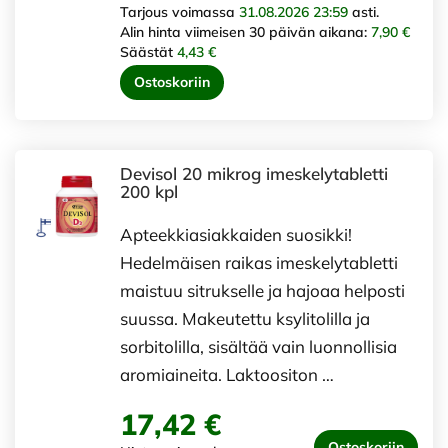
Tarjous voimassa
31.08.2026 23:59
asti.
Alin hinta viimeisen 30 päivän aikana:
7,90 €
Säästät
4,43 €
Ostoskoriin
Devisol 20 mikrog imeskelytabletti
200 kpl
Apteekkiasiakkaiden suosikki!
Hedelmäisen raikas imeskelytabletti
maistuu sitrukselle ja hajoaa helposti
suussa. Makeutettu ksylitolilla ja
sorbitolilla, sisältää vain luonnollisia
aromiaineita. Laktoositon …
17,42 €
Ostoskoriin