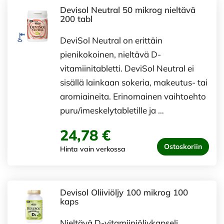
Devisol Neutral 50 mikrog nieltävä
200 tabl
DeviSol Neutral on erittäin
pienikokoinen, nieltävä D-
vitamiinitabletti. DeviSol Neutral ei
sisällä lainkaan sokeria, makeutus- tai
aromiaineita. Erinomainen vaihtoehto
puru/imeskelytabletille ja …
24,78 €
Ostoskoriin
Hinta vain verkossa
Devisol Oliiviöljy 100 mikrog 100
kaps
Nieltävä D-vitamiiniöljykapseli.