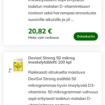
todetun matalan D-vitamiinitason
nostoon sekä harvempaa annostusta
suosiville aikuisille ja yli …
20,82 €
Ostoskoriin
Hinta vain verkossa
Devisol Strong 50 mikrog
imeskelytabletti 100 kpl
Raikkaasti sitrukselta maistuva
DeviSol Strong sisältää 50
mikrogrammaa hyvin imeytyvää D3-
vitamiinia. 50 mikrogramman vahvuus
sopii erityisesti todetun matalan D-
vitamiinitason nostoon …