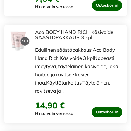
Ostoskoriin
Hinta vain verkossa
Aco BODY HAND RICH Käsivoide
SÄÄSTÖPAKKAUS 3 kpl
Edullinen säästöpakkaus Aco Body
Hand Rich Käsivoide 3 kplNopeasti
imeytyvä, täyteläinen käsivoide, joka
hoitaa ja ravitsee käsien
ihoa.Käyttötarkoitus:Täyteläinen,
ravitseva ja …
14,90 €
Ostoskoriin
Hinta vain verkossa