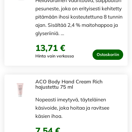
Hellävarainen vaahtoava, saippuaton
pesuneste, joka on erityisesti kehitetty
pitämään ihosi kosteutettuna 8 tunnin
ajan. Sisältää 2,4 % maitohappoa ja
glyseriiniä. …
13,71 €
Ostoskoriin
Hinta vain verkossa
ACO Body Hand Cream Rich
hajustettu 75 ml
Nopeasti imeytyvä, täyteläinen
käsivoide, joka hoitaa ja ravitsee
käsien ihoa.
7,54 €