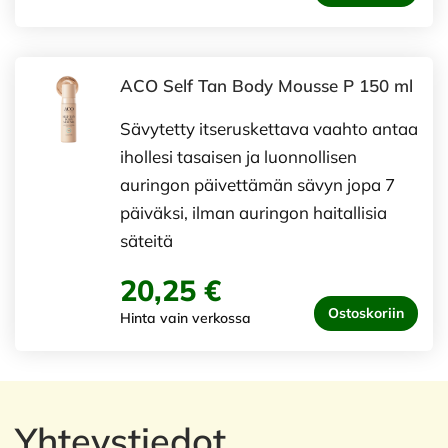
ACO Self Tan Body Mousse P 150 ml
Sävytetty itseruskettava vaahto antaa
ihollesi tasaisen ja luonnollisen
auringon päivettämän sävyn jopa 7
päiväksi, ilman auringon haitallisia
säteitä
20,25 €
Ostoskoriin
Hinta vain verkossa
Yhteystiedot