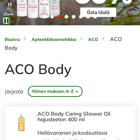
ACO
Etusivu
Apteekkikosmetiikka
ACO
Body
ACO Body
Järjestä
Nimen mukaan A-Z
ACO Body Caring Shower Oil
hajusteeton 400 ml
Hellävarainen ja kosteuttava