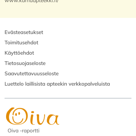
www.karhuapteekki.fi/
Evästeasetukset
Toimitusehdot
Käyttöehdot
Tietosuojaseloste
Saavutettavuusseloste
Luettelo laillisista apteekin verkkopalveluista
Oiva -raportti