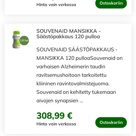
Ostoskoriin
Hinta vain verkossa
SOUVENAID MANSIKKA -
Säästöpakkaus 120 pulloa
SOUVENAID SÄÄSTÖPAKKAUS -
MANSIKKA 120 pulloaSouvenaid on
varhaisen Alzheimerin taudin
ravitsemushoitoon tarkoitettu
kliininen ravintovalmistejuoma.
Souvenaid on kehitetty tukemaan
aivojen synapsien …
308,99 €
Ostoskoriin
Hinta vain verkossa