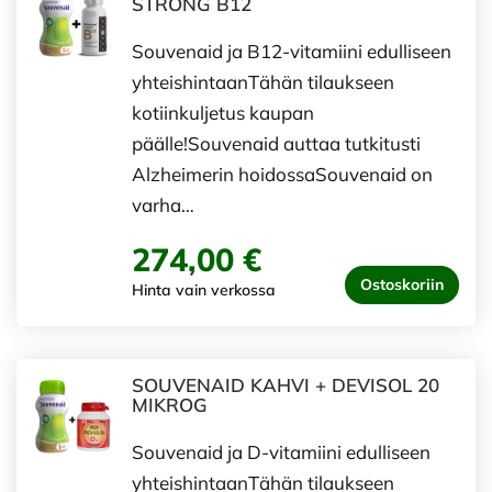
STRONG B12
Souvenaid ja B12-vitamiini edulliseen
yhteishintaanTähän tilaukseen
kotiinkuljetus kaupan
päälle!Souvenaid auttaa tutkitusti
Alzheimerin hoidossaSouvenaid on
varha…
274,00 €
Ostoskoriin
Hinta vain verkossa
SOUVENAID KAHVI + DEVISOL 20
MIKROG
Souvenaid ja D-vitamiini edulliseen
yhteishintaanTähän tilaukseen