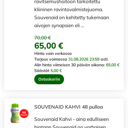
ravitsemushoitoon tarkoitettu
kliininen ravintovalmistejuoma.
Souvenaid on kehitetty tukemaan
aivojen synapsien eli …
70,00 €
65,00 €
Hinta vain verkossa
Tarjous voimassa
31.08.2026 23:59
asti.
Alin hinta viimeisen 30 päivän aikana:
65,00 €
Säästät
5,00 €
Ostoskoriin
SOUVENAID KAHVI 48 pulloa
Souvenaid Kahvi - aina edulliseen
hintaan Souvenaid on varhaisen