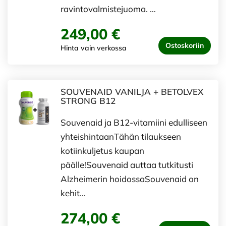
ravintovalmistejuoma. …
249,00 €
Ostoskoriin
Hinta vain verkossa
SOUVENAID VANILJA + BETOLVEX
STRONG B12
Souvenaid ja B12-vitamiini edulliseen
yhteishintaanTähän tilaukseen
kotiinkuljetus kaupan
päälle!Souvenaid auttaa tutkitusti
Alzheimerin hoidossaSouvenaid on
kehit…
274,00 €