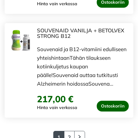
Ostoskoriin
Hinta vain verkossa
SOUVENAID VANILJA + BETOLVEX
STRONG B12
Souvenaid ja B12-vitamiini edulliseen
yhteishintaanTähän tilaukseen
kotiinkuljetus kaupan
päälle!Souvenaid auttaa tutkitusti
Alzheimerin hoidossaSouvena…
217,00 €
Ostoskoriin
Hinta vain verkossa
1
2