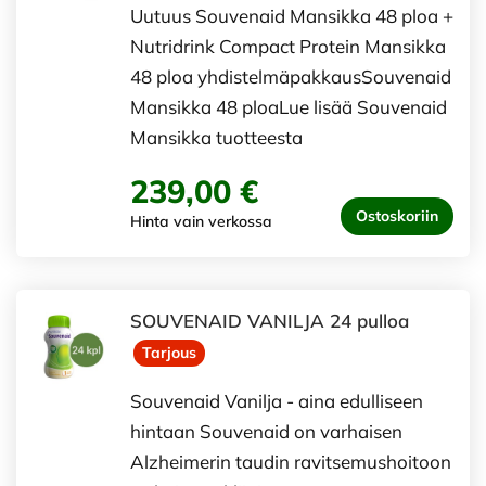
Uutuus Souvenaid Mansikka 48 ploa +
Nutridrink Compact Protein Mansikka
48 ploa yhdistelmäpakkausSouvenaid
Mansikka 48 ploaLue lisää Souvenaid
Mansikka tuotteesta
239,00 €
Ostoskoriin
Hinta vain verkossa
SOUVENAID VANILJA 24 pulloa
Tarjous
Souvenaid Vanilja - aina edulliseen
hintaan Souvenaid on varhaisen
Alzheimerin taudin ravitsemushoitoon