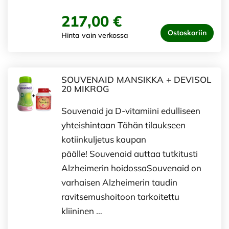
217,00 €
Ostoskoriin
Hinta vain verkossa
SOUVENAID MANSIKKA + DEVISOL
20 MIKROG
Souvenaid ja D-vitamiini edulliseen
yhteishintaan Tähän tilaukseen
kotiinkuljetus kaupan
päälle! Souvenaid auttaa tutkitusti
Alzheimerin hoidossaSouvenaid on
varhaisen Alzheimerin taudin
ravitsemushoitoon tarkoitettu
kliininen …