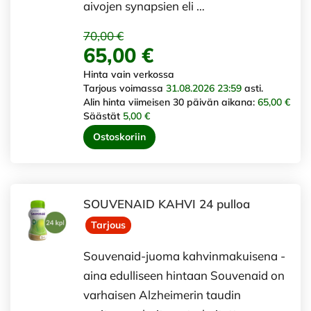
aivojen synapsien eli …
70,00 €
65,00 €
Hinta vain verkossa
Tarjous voimassa
31.08.2026 23:59
asti.
Alin hinta viimeisen 30 päivän aikana:
65,00 €
Säästät
5,00 €
Ostoskoriin
SOUVENAID KAHVI 24 pulloa
Tarjous
Souvenaid-juoma kahvinmakuisena -
aina edulliseen hintaan Souvenaid on
varhaisen Alzheimerin taudin