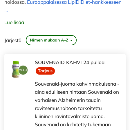
hoidossa.
Eurooppalaisessa
LipiDiDiet-hankkeeseen
…
Lue lisää
Järjestä
Nimen mukaan A-Z
SOUVENAID KAHVI 24 pulloa
Tarjous
Souvenaid-juoma kahvinmakuisena -
aina edulliseen hintaan Souvenaid on
varhaisen Alzheimerin taudin
ravitsemushoitoon tarkoitettu
kliininen ravintovalmistejuoma.
Souvenaid on kehitetty tukemaan