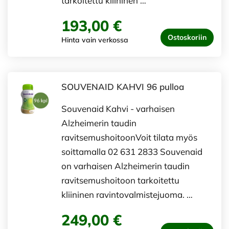
tarkoitettu kliininen …
193,00 €
Ostoskoriin
Hinta vain verkossa
SOUVENAID KAHVI 96 pulloa
Souvenaid Kahvi - varhaisen
Alzheimerin taudin
ravitsemushoitoonVoit tilata myös
soittamalla 02 631 2833 Souvenaid
on varhaisen Alzheimerin taudin
ravitsemushoitoon tarkoitettu
kliininen ravintovalmistejuoma. …
249,00 €