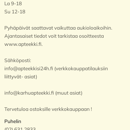
La 9-18
Su 12-18
Pyhäpäivät saattavat vaikuttaa aukioloaikoihin.
Ajantasaiset tiedot voit tarkistaa osoitteesta
www.apteekki.fi.
Sähköposti:
info@apteekkisi24h.fi (verkkokauppatilauksiin
liittyvät- asiat)
info@karhuapteekki.fi (muut asiat)
Tervetuloa ostoksille verkkokauppaan !
Puhelin
(02) 631 2833