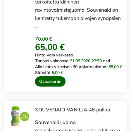
tarkoitettu kliininen
ravintovalmistejuoma. Souvenaid on
kehitetty tukemaan aivojen synapsien
…
70,00 €
65,00 €
Hinta vain verkossa
Tarjous voimassa
31.08.2026 23:59
asti.
Alin hinta viimeisen 30 päivän aikana:
65,00 €
Säästät
5,00 €
Ostoskoriin
SOUVENAID VANILJA 48 pulloa
Souvenaid-juoma
mansikanmakuisena - aina edulliseen