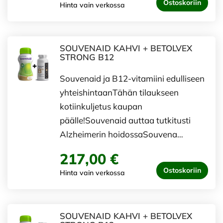
Ostoskoriin
Hinta vain verkossa
SOUVENAID KAHVI + BETOLVEX
STRONG B12
Souvenaid ja B12-vitamiini edulliseen
yhteishintaanTähän tilaukseen
kotiinkuljetus kaupan
päälle!Souvenaid auttaa tutkitusti
Alzheimerin hoidossaSouvena…
217,00 €
Ostoskoriin
Hinta vain verkossa
SOUVENAID KAHVI + BETOLVEX