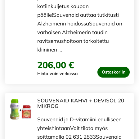
kotiinkuljetus kaupan
päälle!Souvenaid auttaa tutkitusti
Alzheimerin hoidossaSouvenaid on
varhaisen Alzheimerin taudin
ravitsemushoitoon tarkoitettu
kliininen …
206,00 €
Ostoskoriin
Hinta vain verkossa
SOUVENAID KAHVI + DEVISOL 20
MIKROG
Souvenaid ja D-vitamiini edulliseen
yhteishintaanVoit tilata myös
soittamalla 02 631 2833Souvenaid