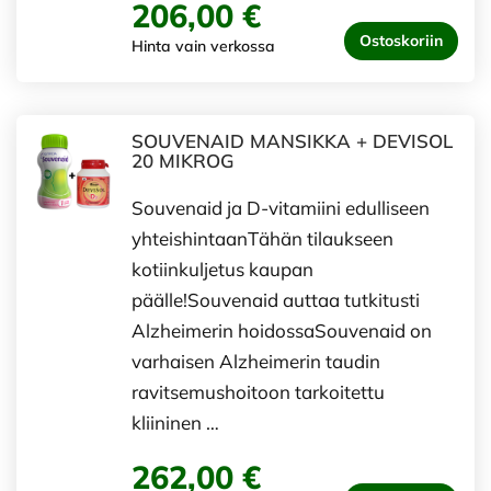
206,00 €
Ostoskoriin
Hinta vain verkossa
SOUVENAID MANSIKKA + DEVISOL
20 MIKROG
Souvenaid ja D-vitamiini edulliseen
yhteishintaanTähän tilaukseen
kotiinkuljetus kaupan
päälle!Souvenaid auttaa tutkitusti
Alzheimerin hoidossaSouvenaid on
varhaisen Alzheimerin taudin
ravitsemushoitoon tarkoitettu
kliininen …
262,00 €