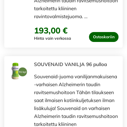
Alzheimerin taudin ravitsemushoitoon
tarkoitettu kliininen
ravintovalmistejuoma. …
193,00 €
Ostoskoriin
Hinta vain verkossa
SOUVENAID VANILJA 96 pulloa
Souvenaid-juoma vanilijanmakuisena
-varhaisen Alzheimerin taudin
ravitsemushoitoon Tähän tilaukseen
saat ilmaisen kotiinkuljetuksen ilman
lisäkuluja! Souvenaid on varhaisen
Alzheimerin taudin ravitsemushoitoon
tarkoitettu kliininen