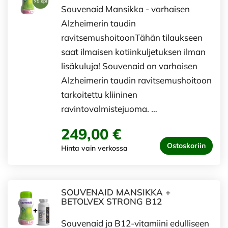
Souvenaid Mansikka - varhaisen
Alzheimerin taudin
ravitsemushoitoonTähän tilaukseen
saat ilmaisen kotiinkuljetuksen ilman
lisäkuluja! Souvenaid on varhaisen
Alzheimerin taudin ravitsemushoitoon
tarkoitettu kliininen
ravintovalmistejuoma. …
249,00 €
Ostoskoriin
Hinta vain verkossa
SOUVENAID MANSIKKA +
BETOLVEX STRONG B12
Souvenaid ja B12-vitamiini edulliseen