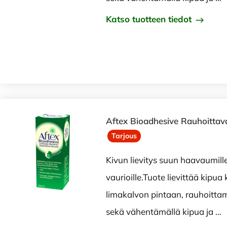
Katso tuotteen tiedot
Aftex Bioadhesive Rauhoittav
Tarjous
Kivun lievitys suun haavaumille 
vaurioille.Tuote lievittää kipua
limakalvon pintaan, rauhoittam
sekä vähentämällä kipua ja …