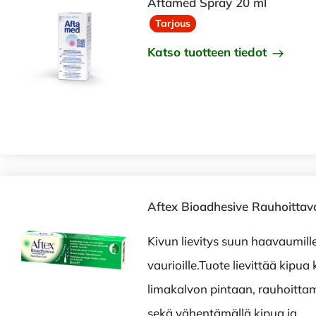
Aftamed Spray 20 ml
Tarjous
Katso tuotteen tiedot
Aftex Bioadhesive Rauhoittava
Kivun lievitys suun haavaumille 
vaurioille.Tuote lievittää kipua
limakalvon pintaan, rauhoittam
sekä vähentämällä kipua ja …