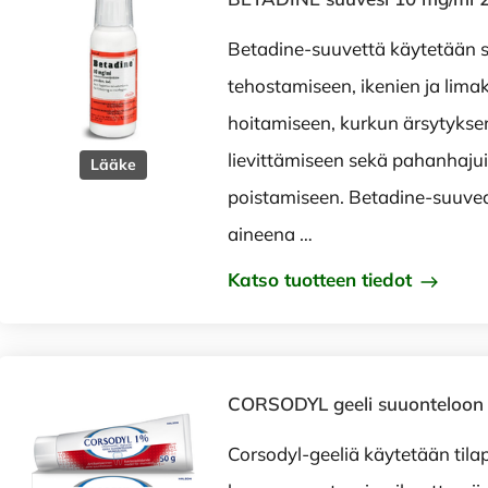
Betadine-suuvettä käytetään 
tehostamiseen, ikenien ja lima
hoitamiseen, kurkun ärsytykse
lievittämiseen sekä pahanhaju
Lääke
poistamiseen. Betadine-suuve
aineena …
Katso tuotteen tiedot
CORSODYL geeli suuonteloon
Corsodyl-geeliä käytetään tilap