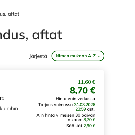
us, aftat
hdus, aftat
Järjestä
Nimen mukaan A-Z
11,60 €
8,70 €
ta
Hinta vain verkossa
Tarjous voimassa
31.08.2026
kuloihin.
23:59
asti.
Alin hinta viimeisen 30 päivän
aikana:
8,70 €
Säästät
2,90 €