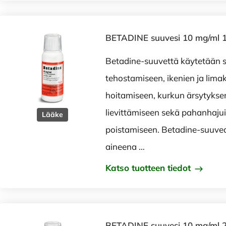
BETADINE suuvesi 10 mg/ml 
Betadine-suuvettä käytetään 
tehostamiseen, ikenien ja lima
hoitamiseen, kurkun ärsytykse
lievittämiseen sekä pahanhaju
Lääke
poistamiseen. Betadine-suuve
aineena …
Katso tuotteen tiedot
BETADINE suuvesi 10 mg/ml 