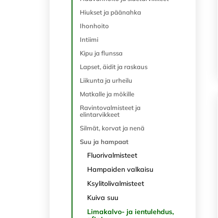
Hiukset ja päänahka
Ihonhoito
Intiimi
Kipu ja flunssa
Lapset, äidit ja raskaus
Liikunta ja urheilu
Matkalle ja mökille
Ravintovalmisteet ja
elintarvikkeet
Silmät, korvat ja nenä
Suu ja hampaat
Fluorivalmisteet
Hampaiden valkaisu
Ksylitolivalmisteet
Kuiva suu
Limakalvo- ja ientulehdus,