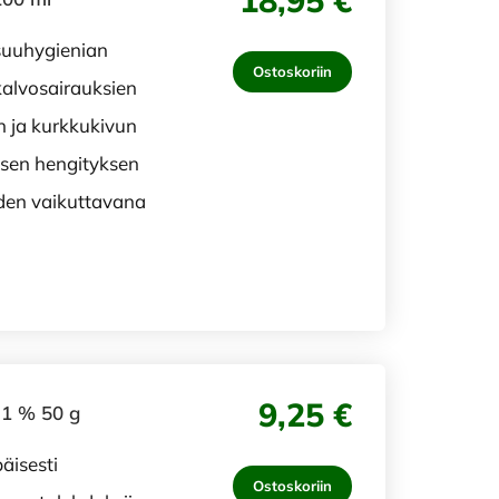
18,95 €
suuhygienian
Ostoskoriin
kalvosairauksien
n ja kurkkukivun
isen hengityksen
den vaikuttavana
9,25 €
 1 % 50 g
äisesti
Ostoskoriin