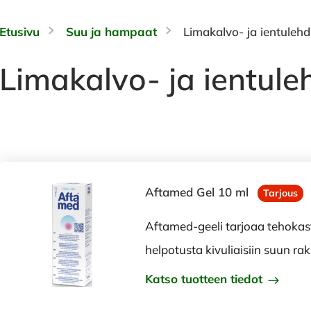
Etusivu
Suu ja hampaat
Limakalvo- ja ientulehd
Limakalvo- ja ientule
Aftamed Gel 10 ml
Tarjous
Aftamed-geeli tarjoaa tehokas
helpotusta kivuliaisiin suun rak
Katso tuotteen tiedot