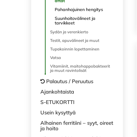
aftat
Pahanhajuinen hengitys
Suunhoitovälineet ja
tarvikkeet
Sydän ja verenkierto
Testit, apuvälineet ja muut
Tupakoinnin lopettaminen
Vatsa
Vitamiinit, maitohappobakteerit
ja muut ravintolisät
Palautus / Peruutus
Ajankohtaista
S-ETUKORTTI
Usein kysyttyä
Alhainen ferritiini – syyt, oireet
ja hoito