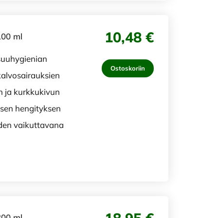
10,48 €
100 ml
suuhygienian
Ostoskoriin
kalvosairauksien
n ja kurkkukivun
isen hengityksen
den vaikuttavana
200 ml