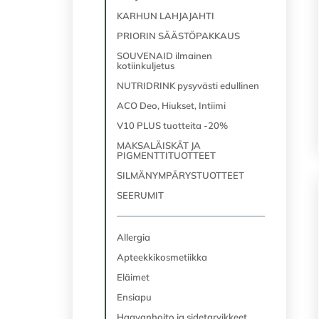
KARHUN LAHJAJAHTI
PRIORIN SÄÄSTÖPAKKAUS
SOUVENAID ilmainen
kotiinkuljetus
NUTRIDRINK pysyvästi edullinen
ACO Deo, Hiukset, Intiimi
V10 PLUS tuotteita -20%
MAKSALÄISKÄT JA
PIGMENTTITUOTTEET
SILMÄNYMPÄRYSTUOTTEET
SEERUMIT
Allergia
Apteekkikosmetiikka
Eläimet
Ensiapu
Haavanhoito ja sidetarvikkeet