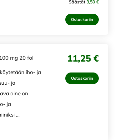
Säästät
3,50 €
Ostoskoriin
11,25 €
100 mg 20 fol
käytetään iho- ja
Ostoskoriin
suu- ja
tava aine on
o- ja
iniksi …