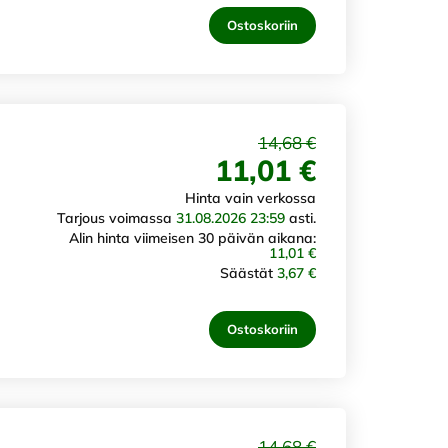
Ostoskoriin
14,68 €
11,01 €
Hinta vain verkossa
Tarjous voimassa
31.08.2026 23:59
asti.
Alin hinta viimeisen 30 päivän aikana:
11,01 €
Säästät
3,67 €
Ostoskoriin
14,68 €