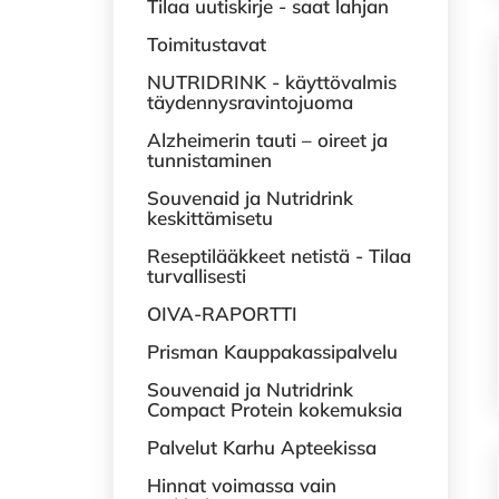
Tilaa uutiskirje - saat lahjan
Toimitustavat
NUTRIDRINK - käyttövalmis
täydennysravintojuoma
Alzheimerin tauti – oireet ja
tunnistaminen
Souvenaid ja Nutridrink
keskittämisetu
Reseptilääkkeet netistä - Tilaa
turvallisesti
OIVA-RAPORTTI
Prisman Kauppakassipalvelu
Souvenaid ja Nutridrink
Compact Protein kokemuksia
Palvelut Karhu Apteekissa
Hinnat voimassa vain