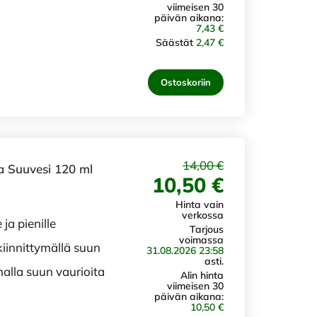
viimeisen 30
päivän aikana:
7,43 €
Säästät
2,47 €
Ostoskoriin
14,00 €
a Suuvesi 120 ml
10,50 €
Hinta vain
verkossa
ja pienille
Tarjous
voimassa
 kiinnittymällä suun
31.08.2026 23:58
asti.
alla suun vaurioita
Alin hinta
viimeisen 30
päivän aikana:
10,50 €