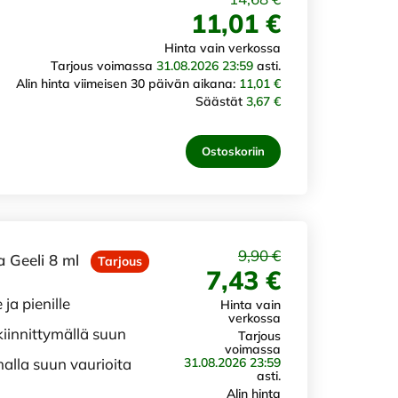
11,01 €
Hinta vain verkossa
Tarjous voimassa
31.08.2026 23:59
asti.
Alin hinta viimeisen 30 päivän aikana:
11,01 €
Säästät
3,67 €
Ostoskoriin
9,90 €
 Geeli 8 ml
Tarjous
7,43 €
ja pienille
Hinta vain
verkossa
 kiinnittymällä suun
Tarjous
voimassa
31.08.2026 23:59
alla suun vaurioita
asti.
Alin hinta