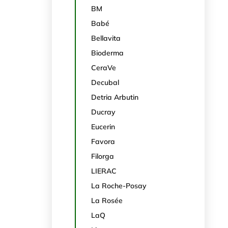
BM
Babé
Bellavita
Bioderma
CeraVe
Decubal
Detria Arbutin
Ducray
Eucerin
Favora
Filorga
LIERAC
La Roche-Posay
La Rosée
LaQ