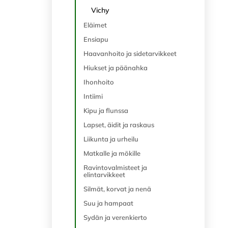
Vichy
Eläimet
Ensiapu
Haavanhoito ja sidetarvikkeet
Hiukset ja päänahka
Ihonhoito
Intiimi
Kipu ja flunssa
Lapset, äidit ja raskaus
Liikunta ja urheilu
Matkalle ja mökille
Ravintovalmisteet ja
elintarvikkeet
Silmät, korvat ja nenä
Suu ja hampaat
Sydän ja verenkierto