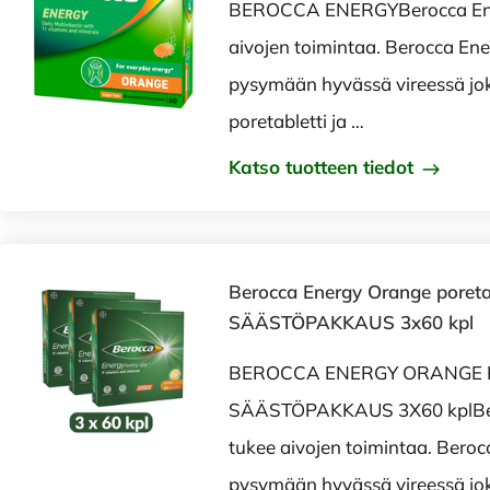
BEROCCA ENERGYBerocca Ener
aivojen toimintaa. Berocca Ene
pysymään hyvässä vireessä jok
poretabletti ja …
Katso tuotteen tiedot
Berocca Energy Orange poretab
SÄÄSTÖPAKKAUS 3x60 kpl
BEROCCA ENERGY ORANGE 
SÄÄSTÖPAKKAUS 3X60 kplBero
tukee aivojen toimintaa. Beroc
pysymään hyvässä vireessä jo