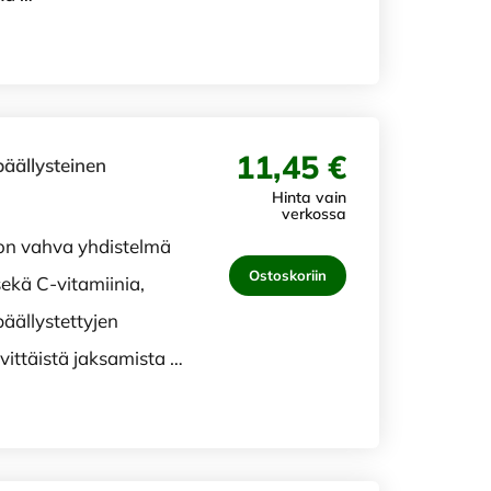
11,45 €
päällysteinen
Hinta vain
verkossa
on vahva yhdistelmä
Ostoskoriin
ekä C-vitamiinia,
äällystettyjen
vittäistä jaksamista …