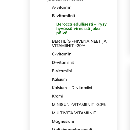
A-vitamiini
B-vitamiinit
Berocca edullisesti – Pysy
hyvässä vireessä joka
päivä
BERTIL´S -HIVENAINEET JA
VITAMIINIT -20%
C-vitamiini
D-vitamiinit
E-vitamiini
Kalsium
Kalsium + D-vitamiini
Kromi
MINISUN -VITAMIINIT -30%
MULTIVITA VITAMIINIT
Magnesium
Maitohappobakteerit