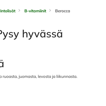
intolisät
B-vitamiinit
Berocca
 Pysy hyvässä
ä
aa ruoasta, juomasta, levosta ja liikunnasta.