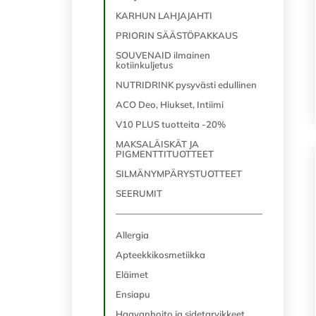
KARHUN LAHJAJAHTI
PRIORIN SÄÄSTÖPAKKAUS
SOUVENAID ilmainen
kotiinkuljetus
NUTRIDRINK pysyvästi edullinen
ACO Deo, Hiukset, Intiimi
V10 PLUS tuotteita -20%
MAKSALÄISKÄT JA
PIGMENTTITUOTTEET
SILMÄNYMPÄRYSTUOTTEET
SEERUMIT
Allergia
Apteekkikosmetiikka
Eläimet
Ensiapu
Haavanhoito ja sidetarvikkeet