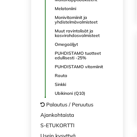
Melatoniini
Monivitamiinit ja
yhdistelmävalmisteet
Muut ravintolisät ja
kasvirohdosvalmisteet
Omegaöljyt
PUHDISTAMO tuotteet
edullisesti -25%
PUHDISTAMO vitamiinit
Rauta
Sinkki
Ubikinoni (Q10)
Palautus / Peruutus
Ajankohtaista
S-ETUKORTTI
Usein kysyttyä