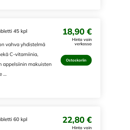
18,90 €
letti 45 kpl
Hinta vain
on vahva yhdistelmä
verkossa
ekä C-vitamiinia,
Ostoskoriin
n appelsiinin makuisten
e …
22,80 €
letti 60 kpl
Hinta vain