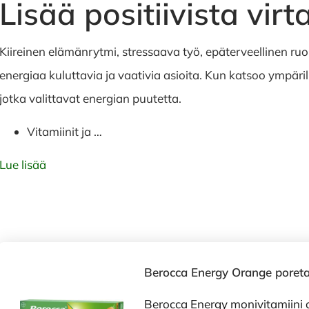
Lisää positiivista virt
Kiireinen elämänrytmi, stressaava työ, epäterveellinen r
energiaa kuluttavia ja vaativia asioita. Kun katsoo ympäri
jotka valittavat energian puutetta.
Vitamiinit ja …
Lue lisää
Berocca Energy Orange poretab
Berocca Energy monivitamiini 