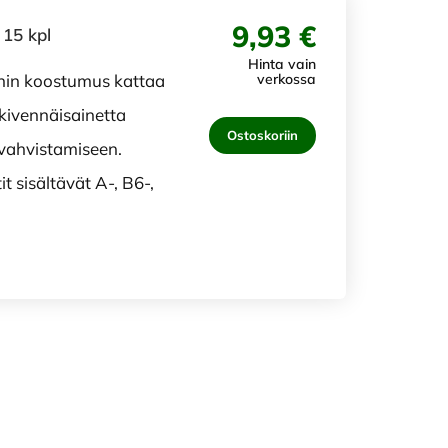
9,93 €
 15 kpl
Hinta vain
nin koostumus kattaa
verkossa
kivennäisainetta
Ostoskoriin
vahvistamiseen.
t sisältävät A-, B6-,