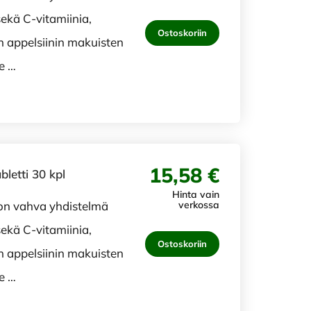
ekä C-vitamiinia,
Ostoskoriin
n appelsiinin makuisten
e …
15,58 €
letti 30 kpl
Hinta vain
on vahva yhdistelmä
verkossa
ekä C-vitamiinia,
Ostoskoriin
n appelsiinin makuisten
e …