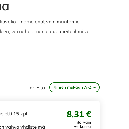
aa
uokavalio – nämä ovat vain muutamia
lleen, voi nähdä monia uupuneita ihmisiä,
Järjestä
Nimen mukaan A-Z
8,31 €
letti 15 kpl
Hinta vain
on vahva yhdistelmä
verkossa