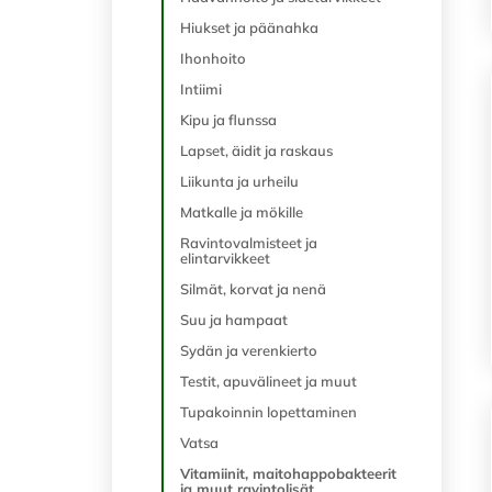
Hiukset ja päänahka
Ihonhoito
Intiimi
Kipu ja flunssa
Lapset, äidit ja raskaus
Liikunta ja urheilu
Matkalle ja mökille
Ravintovalmisteet ja
elintarvikkeet
Silmät, korvat ja nenä
Suu ja hampaat
Sydän ja verenkierto
Testit, apuvälineet ja muut
Tupakoinnin lopettaminen
Vatsa
Vitamiinit, maitohappobakteerit
ja muut ravintolisät