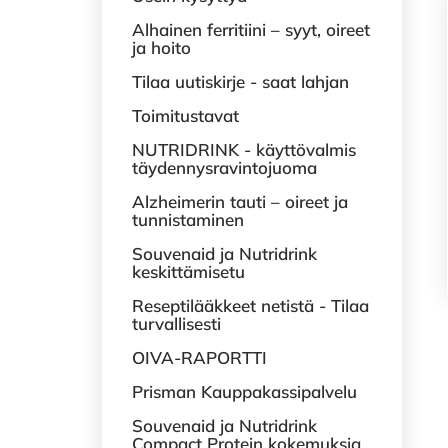
Alhainen ferritiini – syyt, oireet
ja hoito
Tilaa uutiskirje - saat lahjan
Toimitustavat
NUTRIDRINK - käyttövalmis
täydennysravintojuoma
Alzheimerin tauti – oireet ja
tunnistaminen
Souvenaid ja Nutridrink
keskittämisetu
Reseptilääkkeet netistä - Tilaa
turvallisesti
OIVA-RAPORTTI
Prisman Kauppakassipalvelu
Souvenaid ja Nutridrink
Compact Protein kokemuksia