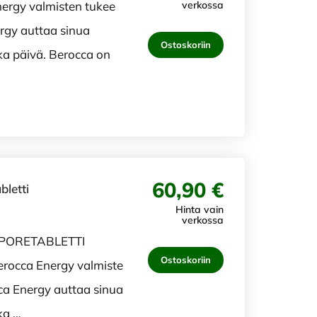
gy valmisten tukee
verkossa
rgy auttaa sinua
Ostoskoriin
a päivä. Berocca on
60,90 €
letti
Hinta vain
verkossa
PORETABLETTI
Ostoskoriin
cca Energy valmiste
ca Energy auttaa sinua
ka …