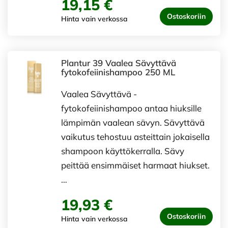
19,15 €
Ostoskoriin
Hinta vain verkossa
Plantur 39 Vaalea Sävyttävä
fytokofeiinishampoo 250 ML
Vaalea Sävyttävä -
fytokofeiinishampoo antaa hiuksille
lämpimän vaalean sävyn. Sävyttävä
vaikutus tehostuu asteittain jokaisella
shampoon käyttökerralla. Sävy
peittää ensimmäiset harmaat hiukset.
…
19,93 €
Ostoskoriin
Hinta vain verkossa