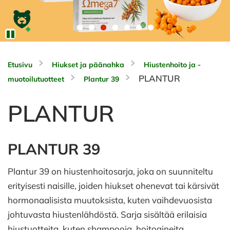
Etusivu
Hiukset ja päänahka
Hiustenhoito ja -
PLANTUR
muotoilutuotteet
Plantur 39
PLANTUR
PLANTUR 39
Plantur 39 on hiustenhoitosarja, joka on suunniteltu
erityisesti naisille, joiden hiukset ohenevat tai kärsivät
hormonaalisista muutoksista, kuten vaihdevuosista
johtuvasta hiustenlähdöstä. Sarja sisältää erilaisia
hiustuotteita, kuten shampooja, hoitoaineita,