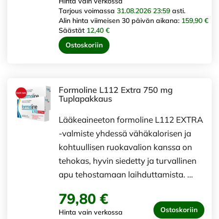
Hinta vain verkossa
Tarjous voimassa
31.08.2026 23:59
asti.
Alin hinta viimeisen 30 päivän aikana:
159,90 €
Säästät
12,40 €
Ostoskoriin
Formoline L112 Extra 750 mg
Tuplapakkaus
Lääkeaineeton formoline L112 EXTRA
-valmiste yhdessä vähäkalorisen ja
kohtuullisen ruokavalion kanssa on
tehokas, hyvin siedetty ja turvallinen
apu tehostamaan laihduttamista. …
79,80 €
Ostoskoriin
Hinta vain verkossa