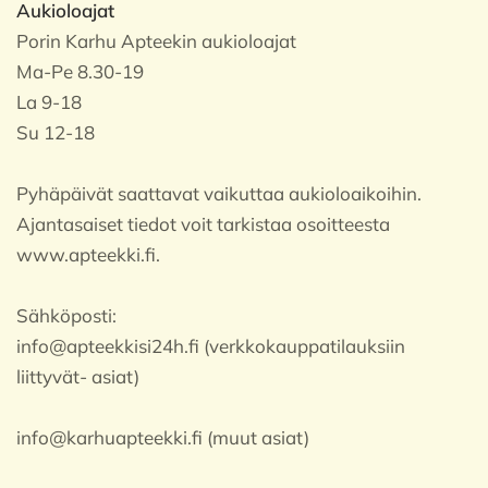
Aukioloajat
Porin Karhu Apteekin aukioloajat
Ma-Pe 8.30-19
La 9-18
Su 12-18
Pyhäpäivät saattavat vaikuttaa aukioloaikoihin.
Ajantasaiset tiedot voit tarkistaa osoitteesta
www.apteekki.fi.
Sähköposti:
info@apteekkisi24h.fi (verkkokauppatilauksiin
liittyvät- asiat)
info@karhuapteekki.fi (muut asiat)