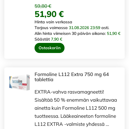
59,80 €
51,90 €
Hinta vain verkossa
Tarjous voimassa
31.08.2026 23:59
asti.
Alin hinta viimeisen 30 päivän aikana:
51,90 €
Säästät
7,90 €
Ostoskoriin
Formoline L112 Extra 750 mg 64
tablettia
EXTRA-vahva rasvamagneetti!
Sisältää 50 % enemmän vaikuttavaa
ainetta kuin Formoline L112 500 mg
tuotteessa. Lääkeaineeton formoline
L112 EXTRA -valmiste yhdessä …