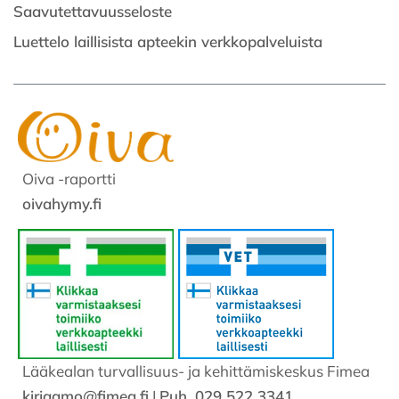
Saavutettavuusseloste
Luettelo laillisista apteekin verkkopalveluista
Oiva -raportti
oivahymy.fi
Lääkealan turvallisuus- ja kehittämiskeskus Fimea
kirjaamo@fimea.fi
|
Puh. 029 522 3341