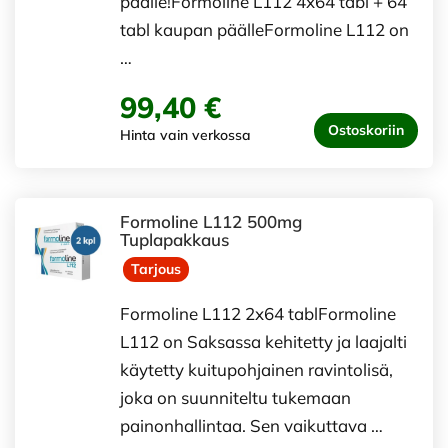
päälle!Formoline L112 4x64 tabl + 64
tabl kaupan päälleFormoline L112 on
…
99,40 €
Ostoskoriin
Hinta vain verkossa
Formoline L112 500mg
Tuplapakkaus
Tarjous
Formoline L112 2x64 tablFormoline
L112 on Saksassa kehitetty ja laajalti
käytetty kuitupohjainen ravintolisä,
joka on suunniteltu tukemaan
painonhallintaa. Sen vaikuttava …