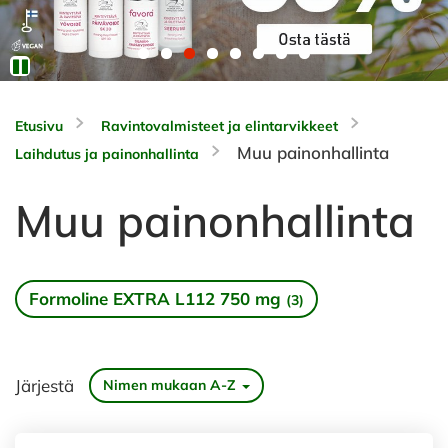
Etusivu
Ravintovalmisteet ja elintarvikkeet
Muu painonhallinta
Laihdutus ja painonhallinta
Muu painonhallinta
Formoline EXTRA L112 750 mg
(3)
Järjestä
Nimen mukaan A-Z