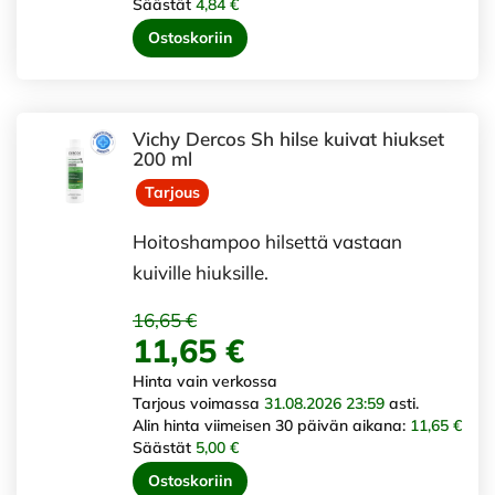
Säästät
4,84 €
Ostoskoriin
Vichy Dercos Sh hilse kuivat hiukset
200 ml
Tarjous
Hoitoshampoo hilsettä vastaan
kuiville hiuksille.
16,65 €
11,65 €
Hinta vain verkossa
Tarjous voimassa
31.08.2026 23:59
asti.
Alin hinta viimeisen 30 päivän aikana:
11,65 €
Säästät
5,00 €
Ostoskoriin