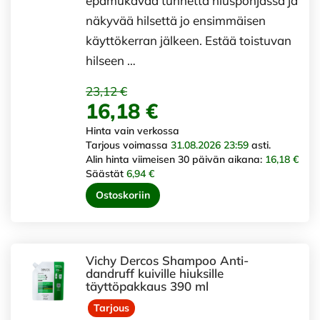
epämukavaa tunnetta hiuspohjassa ja
näkyvää hilsettä jo ensimmäisen
käyttökerran jälkeen. Estää toistuvan
hilseen …
23,12 €
16,18 €
Hinta vain verkossa
Tarjous voimassa
31.08.2026 23:59
asti.
Alin hinta viimeisen 30 päivän aikana:
16,18 €
Säästät
6,94 €
Ostoskoriin
Vichy Dercos Shampoo Anti-
dandruff kuiville hiuksille
täyttöpakkaus 390 ml
Tarjous