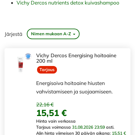
Vichy Dercos nutrients detox kuivashampoo
Järjestä
Nimen mukaan A-Z
Vichy Dercos Energising hoitoaine
200 ml
Tarjous
Energisoiva hoitoaine hiusten
vahvistamiseen ja suojaamiseen.
22,16 €
15,51 €
Hinta vain verkossa
Tarjous voimassa
31.08.2026 23:59
asti.
Alin hinta viimeisen 30 päivän aikana:
15,51 €