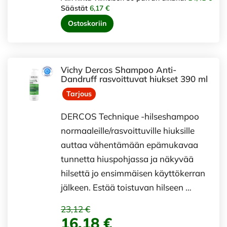
Säästät
6,17 €
Ostoskoriin
Vichy Dercos Shampoo Anti-
Dandruff rasvoittuvat hiukset 390 ml
Tarjous
DERCOS Technique -hilseshampoo
normaaleille/rasvoittuville hiuksille
auttaa vähentämään epämukavaa
tunnetta hiuspohjassa ja näkyvää
hilsettä jo ensimmäisen käyttökerran
jälkeen. Estää toistuvan hilseen …
23,12 €
16,18 €