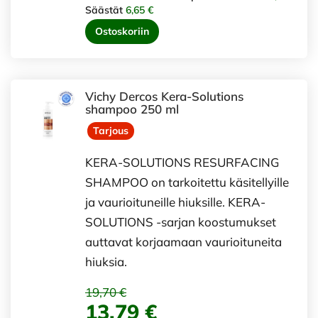
Säästät
6,65 €
Ostoskoriin
Vichy Dercos Kera-Solutions
shampoo 250 ml
Tarjous
KERA-SOLUTIONS RESURFACING
SHAMPOO on tarkoitettu käsitellyille
ja vaurioituneille hiuksille. KERA-
SOLUTIONS -sarjan koostumukset
auttavat korjaamaan vaurioituneita
hiuksia.
19,70 €
13,79 €