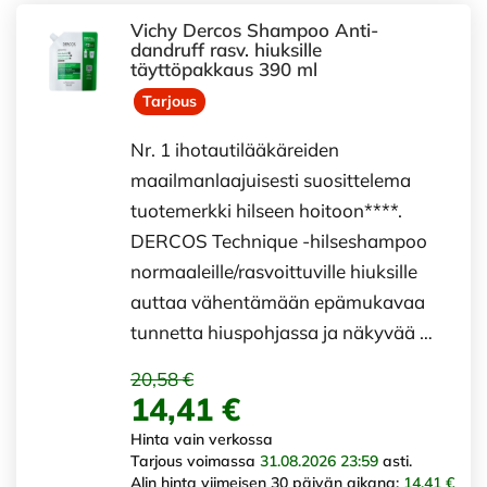
Vichy Dercos Shampoo Anti-
dandruff rasv. hiuksille
täyttöpakkaus 390 ml
Tarjous
Nr. 1 ihotautilääkäreiden
maailmanlaajuisesti suosittelema
tuotemerkki hilseen hoitoon****.
DERCOS Technique -hilseshampoo
normaaleille/rasvoittuville hiuksille
auttaa vähentämään epämukavaa
tunnetta hiuspohjassa ja näkyvää …
20,58 €
14,41 €
Hinta vain verkossa
Tarjous voimassa
31.08.2026 23:59
asti.
Alin hinta viimeisen 30 päivän aikana:
14,41 €