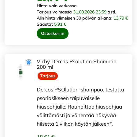
Hinta vain verkossa
Tarjous voimassa
31.08.2026 23:59
asti.
Alin hinta viimeisen 30 päivän aikana:
13,79 €
Säästät
5,91 €
Ostoskoriin
Vichy Dercos Psolution Shampoo
200 ml
Tarjous
Dercos PSOlution-shampoo, testattu
psoriasikseen taipuvaiselle
hiuspohjalle. Rauhoittaa hiuspohjaa
välittömästi ja vähentää näkyvää
hilsettä 1 viikon käytön jälkeen*.
18,61 €