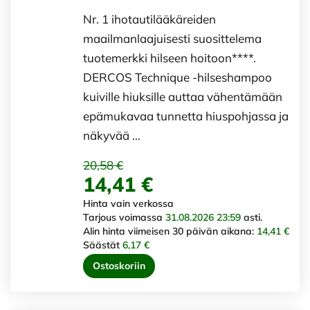
Nr. 1 ihotautilääkäreiden
maailmanlaajuisesti suosittelema
tuotemerkki hilseen hoitoon****.
DERCOS Technique -hilseshampoo
kuiville hiuksille auttaa vähentämään
epämukavaa tunnetta hiuspohjassa ja
näkyvää …
20,58 €
14,41 €
Hinta vain verkossa
Tarjous voimassa
31.08.2026 23:59
asti.
Alin hinta viimeisen 30 päivän aikana:
14,41 €
Säästät
6,17 €
Ostoskoriin