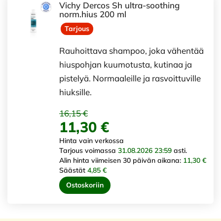
Vichy Dercos Sh ultra-soothing
norm.hius 200 ml
Tarjous
Rauhoittava shampoo, joka vähentää
hiuspohjan kuumotusta, kutinaa ja
pistelyä. Normaaleille ja rasvoittuville
hiuksille.
16,15 €
11,30 €
Hinta vain verkossa
Tarjous voimassa
31.08.2026 23:59
asti.
Alin hinta viimeisen 30 päivän aikana:
11,30 €
Säästät
4,85 €
Ostoskoriin