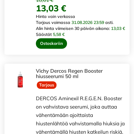
13,03 €
Hinta vain verkossa
Tarjous voimassa
31.08.2026 23:59
asti.
Alin hinta viimeisen 30 päivän aikana:
13,03 €
Säästät
5,58 €
Ostoskoriin
Vichy Dercos Regen Booster
hiusseerumi 50 ml
Tarjous
DERCOS Aminexil R.E.G.E.N. Booster
on vahvistava seerumi, joka auttaa
vähentämään ajoittaista
hiustenlähtöä vahvistamalla hiuksia ja
vähentämällä hiusten katkeilun riskiä.