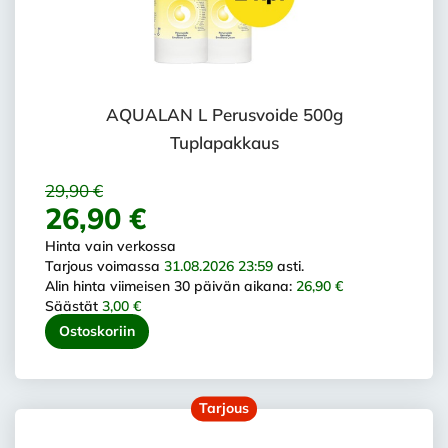
AQUALAN L Perusvoide 500g
Tuplapakkaus
29,90 €
26,90 €
Hinta vain verkossa
Tarjous voimassa
31.08.2026 23:59
asti.
Alin hinta viimeisen 30 päivän aikana:
26,90 €
Säästät
3,00 €
Ostoskoriin
Tarjous