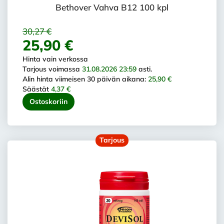
Bethover Vahva B12 100 kpl
30,27 €
25,90 €
Hinta vain verkossa
Tarjous voimassa
31.08.2026 23:59
asti.
Alin hinta viimeisen 30 päivän aikana:
25,90 €
Säästät
4,37 €
Ostoskoriin
Tarjous