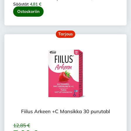
Säästät
4,81 €
Ostoskoriin
Tarjous
Fiilus Arkeen +C Mansikka 30 purutabl
12,85 €