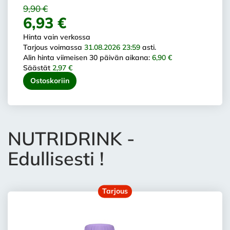
9,90 €
6,93 €
Hinta vain verkossa
Tarjous voimassa
31.08.2026 23:59
asti.
Alin hinta viimeisen 30 päivän aikana:
6,90 €
Säästät
2,97 €
Ostoskoriin
NUTRIDRINK -
Edullisesti !
Tarjous