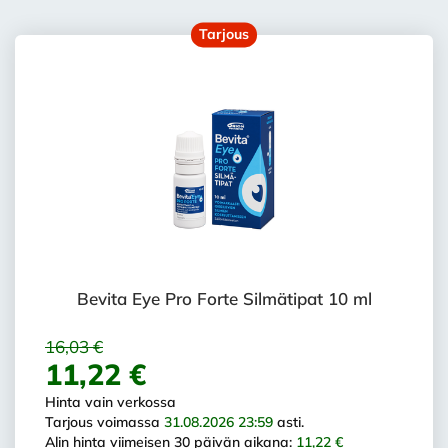
Tarjous
Bevita Eye Pro Forte Silmätipat 10 ml
16,03 €
11,22 €
Hinta vain verkossa
Tarjous voimassa
31.08.2026 23:59
asti.
Alin hinta viimeisen 30 päivän aikana:
11,22 €