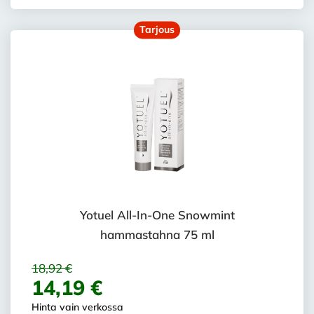
Tarjous
Yotuel All-In-One Snowmint
hammastahna 75 ml
18,92 €
14,19 €
Hinta vain verkossa