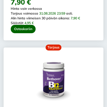
7,90 €
Hinta vain verkossa
Tarjous voimassa
31.08.2026 23:59
asti.
Alin hinta viimeisen 30 päivän aikana:
7,90 €
Säästät
4,95 €
Ostoskoriin
Tarjous