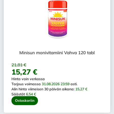
Minisun monivitamiini Vahva 120 tabl
21,81 €
15,27 €
Hinta vain verkossa
Tarjous voimassa
31.08.2026 23:59
asti.
Alin hinta viimeisen 30 päivän aikana:
15,27 €
Säästät
6,54 €
Ostoskoriin