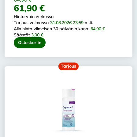
61,90 €
Hinta vain verkossa
Tarjous voimassa
31.08.2026 23:59
asti.
Alin hinta viimeisen 30 päivän aikana:
64,90 €
Säästät
3,00 €
Ostoskoriin
Tarjous