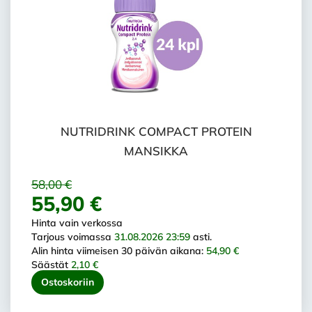
NUTRIDRINK COMPACT PROTEIN
MANSIKKA
58,00 €
55,90 €
Hinta vain verkossa
Tarjous voimassa
31.08.2026 23:59
asti.
Alin hinta viimeisen 30 päivän aikana:
54,90 €
Säästät
2,10 €
Ostoskoriin