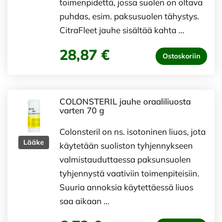
toimenpidettä, jossa suolen on oltava
puhdas, esim. paksusuolen tähystys.
CitraFleet jauhe sisältää kahta …
28,87 €
Ostoskoriin
COLONSTERIL jauhe oraaliliuosta
varten 70 g
Colonsteril on ns. isotoninen liuos, jota
Lääke
käytetään suoliston tyhjennykseen
valmistauduttaessa paksunsuolen
tyhjennystä vaativiin toimenpiteisiin.
Suuria annoksia käytettäessä liuos
saa aikaan …