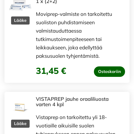
1 x (2+2)
Moviprep-valmiste on tarkoitettu
Lääke
suoliston puhdistamiseen
valmistauduttaessa
tutkimustoimenpiteeseen tai
leikkaukseen, joka edellyttää
paksusuolen tyhjentämistä.
31,45 €
Ostoskoriin
VISTAPREP jauhe oraaliliuosta
varten 4 kpl
Vistaprep on tarkoitettu yli 18-
Lääke
vuotiaille aikuisille suolen
tyhjennykseen ennen paksusuolen