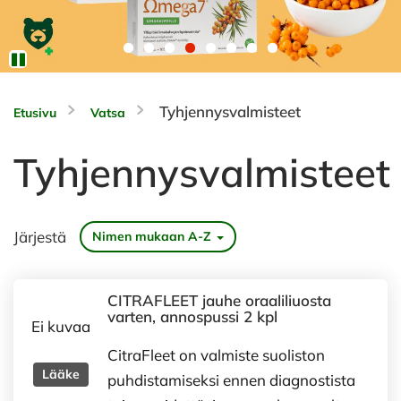
Tyhjennysvalmisteet
Etusivu
Vatsa
Tyhjennysvalmisteet
Järjestä
Nimen mukaan A-Z
CITRAFLEET jauhe oraaliliuosta
varten, annospussi 2 kpl
Ei kuvaa
CitraFleet on valmiste suoliston
Lääke
puhdistamiseksi ennen diagnostista