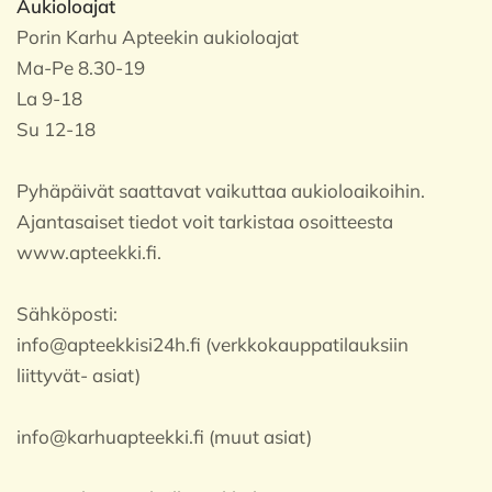
Aukioloajat
Porin Karhu Apteekin aukioloajat
Ma-Pe 8.30-19
La 9-18
Su 12-18
Pyhäpäivät saattavat vaikuttaa aukioloaikoihin.
Ajantasaiset tiedot voit tarkistaa osoitteesta
www.apteekki.fi.
Sähköposti:
info@apteekkisi24h.fi (verkkokauppatilauksiin
liittyvät- asiat)
info@karhuapteekki.fi (muut asiat)