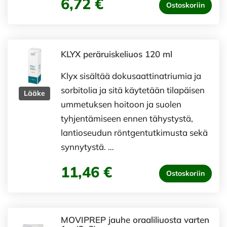
6,72 €
Ostoskoriin
KLYX peräruiskeliuos 120 ml
Klyx sisältää dokusaattinatriumia ja
sorbitolia ja sitä käytetään tilapäisen
Lääke
ummetuksen hoitoon ja suolen
tyhjentämiseen ennen tähystystä,
lantioseudun röntgentutkimusta sekä
synnytystä. …
11,46 €
Ostoskoriin
MOVIPREP jauhe oraaliliuosta varten