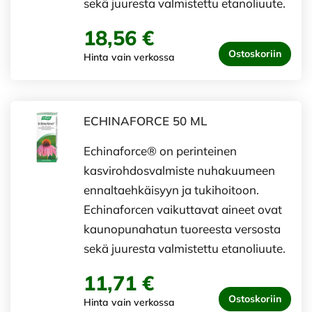
sekä juuresta valmistettu etanoliuu­te.
18,56 €
Ostoskoriin
Hinta vain verkossa
ECHINAFORCE 50 ML
Echinaforce® on perinteinen
kasvirohdosvalmiste nuhakuumeen
ennaltaehkäisyyn ja tukihoitoon.
Echinaforcen vaikuttavat aineet ovat
kaunopunahatun tuoreesta versosta
sekä juuresta valmistettu etanoliuu­te.
11,71 €
Ostoskoriin
Hinta vain verkossa