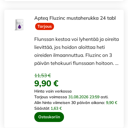
Apteq Fluzinc mustaherukka 24 tabl
Tarjous
Flunssan kestoa voi lyhentää ja oireita
lievittää, jos hoidon aloittaa heti
oireiden ilmaannuttua. Fluzinc on 3
päivän tehokuuri flunssaan hoitoon. …
11,53 €
9,90 €
Hinta vain verkossa
Tarjous voimassa
31.08.2026 23:59
asti.
Alin hinta viimeisen 30 päivän aikana:
9,90 €
Säästät
1,63 €
Ostoskoriin