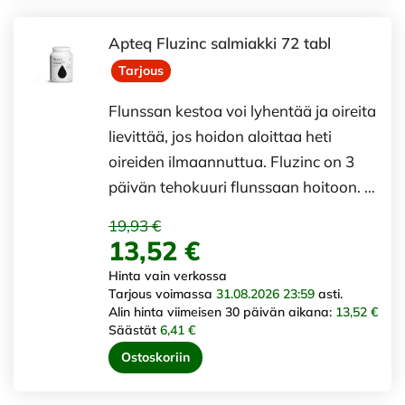
Apteq Fluzinc salmiakki 72 tabl
Tarjous
Flunssan kestoa voi lyhentää ja oireita
lievittää, jos hoidon aloittaa heti
oireiden ilmaannuttua. Fluzinc on 3
päivän tehokuuri flunssaan hoitoon. …
19,93 €
13,52 €
Hinta vain verkossa
Tarjous voimassa
31.08.2026 23:59
asti.
Alin hinta viimeisen 30 päivän aikana:
13,52 €
Säästät
6,41 €
Ostoskoriin