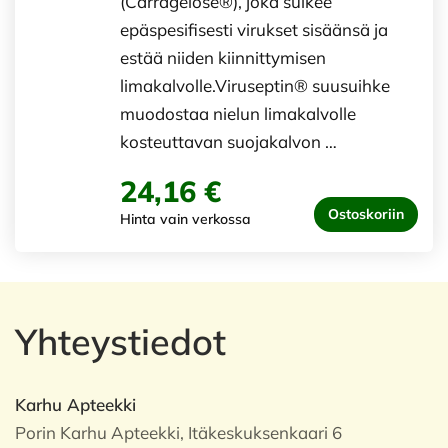
(Carragelose®), joka sulkee
epäspesifisesti virukset sisäänsä ja
estää niiden kiinnittymisen
limakalvolle.Viruseptin® suusuihke
muodostaa nielun limakalvolle
kosteuttavan suojakalvon …
24,16 €
Ostoskoriin
Hinta vain verkossa
Yhteystiedot
Karhu Apteekki
Porin Karhu Apteekki, Itäkeskuksenkaari 6