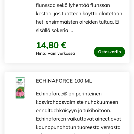
flunssaa sekä lyhentää flunssan
kestoa, jos tuotteen käyttö aloitetaan
heti ensimmäisten oireiden tultua. Ei
sisällä sokeria …
14,80 €
Ostoskoriin
Hinta vain verkossa
ECHINAFORCE 100 ML
Echinaforce® on perinteinen
kasvirohdosvalmiste nuhakuumeen
ennaltaehkäisyyn ja tukihoitoon.
Echinaforcen vaikuttavat aineet ovat
kaunopunahatun tuoreesta versosta