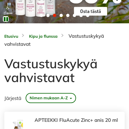
Vastustuskykyä
Etusivu
Kipu ja flunssa
vahvistavat
Vastustuskykyä
vahvistavat
Järjestä
Nimen mukaan A-Z
APTEEKKI FluAcute Zinc+ anis 20 ml