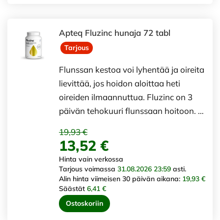
Apteq Fluzinc hunaja 72 tabl
Tarjous
Flunssan kestoa voi lyhentää ja oireita
lievittää, jos hoidon aloittaa heti
oireiden ilmaannuttua. Fluzinc on 3
päivän tehokuuri flunssaan hoitoon. …
19,93 €
13,52 €
Hinta vain verkossa
Tarjous voimassa
31.08.2026 23:59
asti.
Alin hinta viimeisen 30 päivän aikana:
19,93 €
Säästät
6,41 €
Ostoskoriin