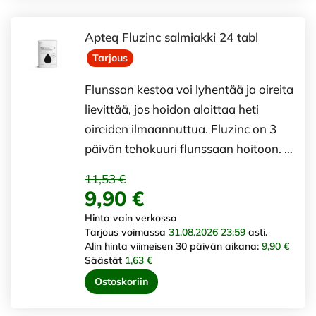
Apteq Fluzinc salmiakki 24 tabl
Tarjous
Flunssan kestoa voi lyhentää ja oireita
lievittää, jos hoidon aloittaa heti
oireiden ilmaannuttua. Fluzinc on 3
päivän tehokuuri flunssaan hoitoon. …
11,53 €
9,90 €
Hinta vain verkossa
Tarjous voimassa
31.08.2026 23:59
asti.
Alin hinta viimeisen 30 päivän aikana:
9,90 €
Säästät
1,63 €
Ostoskoriin