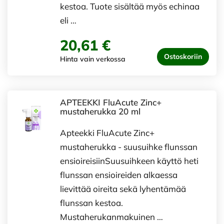
kestoa. Tuote sisältää myös echinaa
eli …
20,61 €
Ostoskoriin
Hinta vain verkossa
APTEEKKI FluAcute Zinc+
mustaherukka 20 ml
Apteekki FluAcute Zinc+
mustaherukka - suusuihke flunssan
ensioireisiinSuusuihkeen käyttö heti
flunssan ensioireiden alkaessa
lievittää oireita sekä lyhentämää
flunssan kestoa.
Mustaherukanmakuinen …