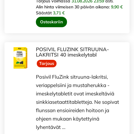
Tarjous voimassa
31.08.2026 23:59
asti.
Alin hinta viimeisen 30 päivän aikana:
9,90 €
Säästät
3,71 €
Ostoskoriin
POSIVIL FLUZINK SITRUUNA-
LAKRITSI 40 imeskelytabl
Tarjous
Posivil FluZink sitruuna-lakritsi,
veriappelsiini ja mustaherukka -
imeskelytabletit ovat imeskeltäviä
sinkkiasetaattitabletteja. Ne sopivat
flunssan ensioireiden hoitoon ja
ohjeen mukaan käytettyinä
lyhentävät …