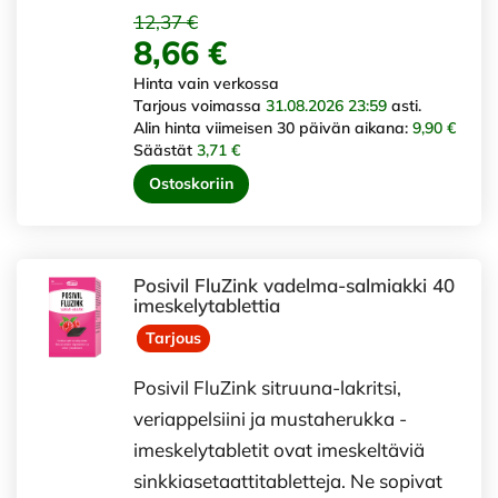
12,37 €
8,66 €
Hinta vain verkossa
Tarjous voimassa
31.08.2026 23:59
asti.
Alin hinta viimeisen 30 päivän aikana:
9,90 €
Säästät
3,71 €
Ostoskoriin
Posivil FluZink vadelma-salmiakki 40
imeskelytablettia
Tarjous
Posivil FluZink sitruuna-lakritsi,
veriappelsiini ja mustaherukka -
imeskelytabletit ovat imeskeltäviä
sinkkiasetaattitabletteja. Ne sopivat