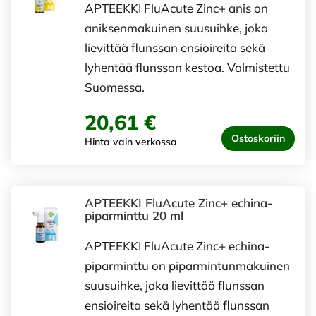
APTEEKKI FluAcute Zinc+ anis on
aniksenmakuinen suusuihke, joka
lievittää flunssan ensioireita sekä
lyhentää flunssan kestoa. Valmistettu
Suomessa.
20,61 €
Ostoskoriin
Hinta vain verkossa
APTEEKKI FluAcute Zinc+ echina-
piparminttu 20 ml
APTEEKKI FluAcute Zinc+ echina-
piparminttu on piparmintunmakuinen
suusuihke, joka lievittää flunssan
ensioireita sekä lyhentää flunssan