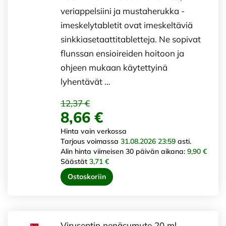
veriappelsiini ja mustaherukka -
imeskelytabletit ovat imeskeltäviä
sinkkiasetaattitabletteja. Ne sopivat
flunssan ensioireiden hoitoon ja
ohjeen mukaan käytettyinä
lyhentävät …
12,37 €
8,66 €
Hinta vain verkossa
Tarjous voimassa
31.08.2026 23:59
asti.
Alin hinta viimeisen 30 päivän aikana:
9,90 €
Säästät
3,71 €
Ostoskoriin
Viruseptin nenäsumute 20 ml