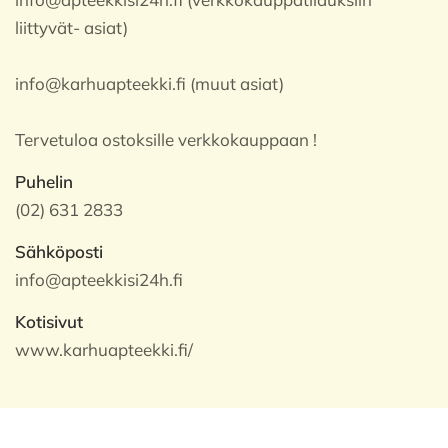
liittyvät- asiat)
info@karhuapteekki.fi (muut asiat)
Tervetuloa ostoksille verkkokauppaan !
Puhelin
(02) 631 2833
Sähköposti
info@apteekkisi24h.fi
Kotisivut
www.karhuapteekki.fi/