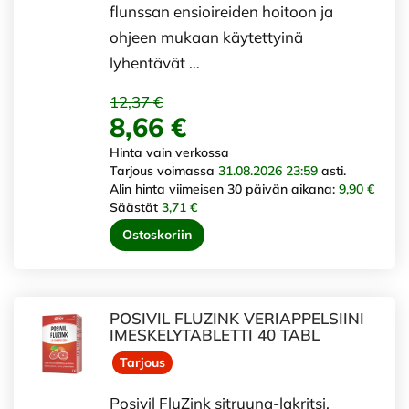
flunssan ensioireiden hoitoon ja
ohjeen mukaan käytettyinä
lyhentävät …
12,37 €
8,66 €
Hinta vain verkossa
Tarjous voimassa
31.08.2026 23:59
asti.
Alin hinta viimeisen 30 päivän aikana:
9,90 €
Säästät
3,71 €
Ostoskoriin
POSIVIL FLUZINK VERIAPPELSIINI
IMESKELYTABLETTI 40 TABL
Tarjous
Posivil FluZink sitruuna-lakritsi,