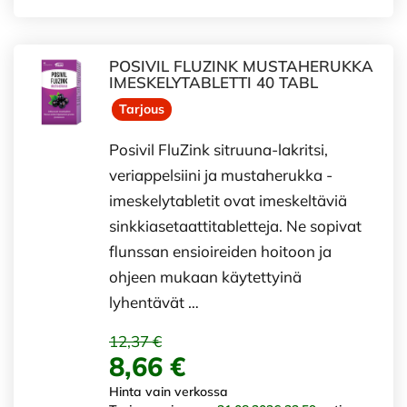
POSIVIL FLUZINK MUSTAHERUKKA
IMESKELYTABLETTI 40 TABL
Tarjous
Posivil FluZink sitruuna-lakritsi,
veriappelsiini ja mustaherukka -
imeskelytabletit ovat imeskeltäviä
sinkkiasetaattitabletteja. Ne sopivat
flunssan ensioireiden hoitoon ja
ohjeen mukaan käytettyinä
lyhentävät …
12,37 €
8,66 €
Hinta vain verkossa