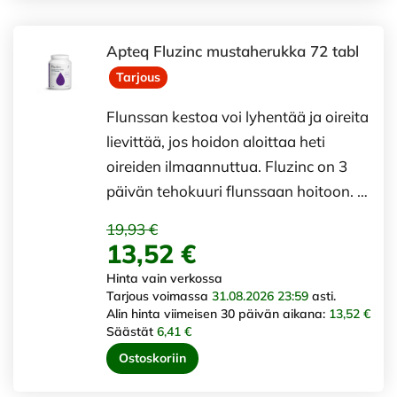
Apteq Fluzinc mustaherukka 72 tabl
Tarjous
Flunssan kestoa voi lyhentää ja oireita
lievittää, jos hoidon aloittaa heti
oireiden ilmaannuttua. Fluzinc on 3
päivän tehokuuri flunssaan hoitoon. …
19,93 €
13,52 €
Hinta vain verkossa
Tarjous voimassa
31.08.2026 23:59
asti.
Alin hinta viimeisen 30 päivän aikana:
13,52 €
Säästät
6,41 €
Ostoskoriin