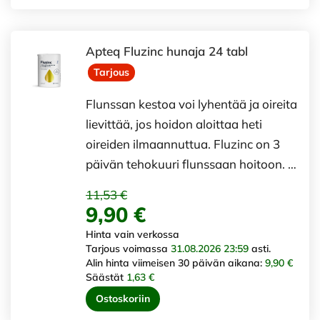
Apteq Fluzinc hunaja 24 tabl
Tarjous
Flunssan kestoa voi lyhentää ja oireita
lievittää, jos hoidon aloittaa heti
oireiden ilmaannuttua. Fluzinc on 3
päivän tehokuuri flunssaan hoitoon. …
11,53 €
9,90 €
Hinta vain verkossa
Tarjous voimassa
31.08.2026 23:59
asti.
Alin hinta viimeisen 30 päivän aikana:
9,90 €
Säästät
1,63 €
Ostoskoriin