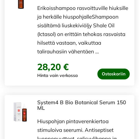
Erikoisshampoo rasvoittuville hiuksille
ja herkälle hiuspohjalleShampoon
sisältämä liuskekiviöljy Shale Oil
(Ictasol) on erittäin tehokas rasvaista
hilsettä vastaan, vaikuttaa
talirauhasiin vähentäen …
28,20 €
Ostoskoriin
Hinta vain verkossa
System4 B Bio Botanical Serum 150
ML
Hiuspohjan pintaverenkiertoa
stimuloiva seerumi. Antiseptiset
luonnonuutteet, salisyylihappo ja