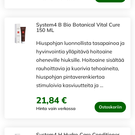
System4 B Bio Botanical Vital Cure
150 ML
Hiuspohjan luonnollista tasapainoa ja
hyvinvointia ylläpitävä hoitoaine
oheneville hiuksille. Hoitoaine sisältää
rauhoittavia ja kuorivia tehoaineita,
hiuspohjan pintaverenkiertoa
stimuloivia kasviuutteita ja …
21,84 €
Ostoskoriin
Hinta vain verkossa
System4 H Hydro Care Conditioner