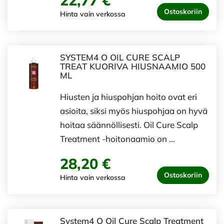
22,77 €
Ostoskoriin
Hinta vain verkossa
SYSTEM4 O OIL CURE SCALP
TREAT KUORIVA HIUSNAAMIO 500
ML
Hiusten ja hiuspohjan hoito ovat eri
asioita, siksi myös hiuspohjaa on hyvä
hoitaa säännöllisesti. Oil Cure Scalp
Treatment -hoitonaamio on …
28,20 €
Ostoskoriin
Hinta vain verkossa
System4 O Oil Cure Scalp Treatment