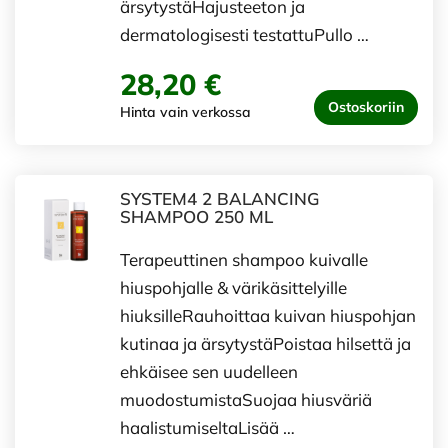
ärsytystäHajusteeton ja
dermatologisesti testattuPullo …
28,20 €
Ostoskoriin
Hinta vain verkossa
SYSTEM4 2 BALANCING
SHAMPOO 250 ML
Terapeuttinen shampoo kuivalle
hiuspohjalle & värikäsittelyille
hiuksilleRauhoittaa kuivan hiuspohjan
kutinaa ja ärsytystäPoistaa hilsettä ja
ehkäisee sen uudelleen
muodostumistaSuojaa hiusväriä
haalistumiseltaLisää …