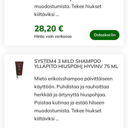
muodostumista. Tekee hiukset
kiiltäviksi …
28,20 €
Ostoskoriin
Hinta vain verkossa
SYSTEM4 3 MILD SHAMPOO
YLLÄPITO HIUSPOHJ HYVINV 75 ML
Mieto erikoisshampoo päivittäiseen
käyttöön. Puhdistaa ja rauhoittaa
herkkää ja ärtynyttä hiuspohjaa.
Poistaa kutinaa ja estää hilseen
muodostumista. Tekee hiukset
kiiltäviksi …