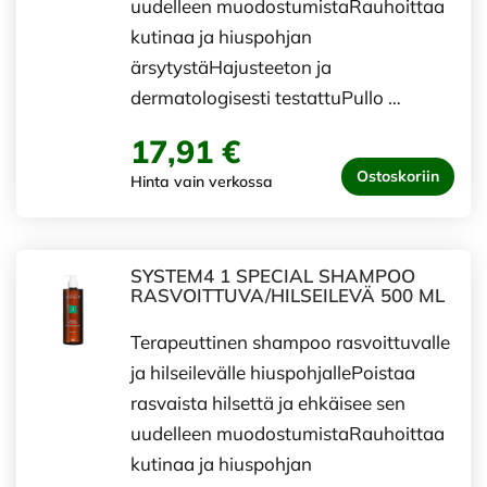
uudelleen muodostumistaRauhoittaa
kutinaa ja hiuspohjan
ärsytystäHajusteeton ja
dermatologisesti testattuPullo …
17,91 €
Ostoskoriin
Hinta vain verkossa
SYSTEM4 1 SPECIAL SHAMPOO
RASVOITTUVA/HILSEILEVÄ 500 ML
Terapeuttinen shampoo rasvoittuvalle
ja hilseilevälle hiuspohjallePoistaa
rasvaista hilsettä ja ehkäisee sen
uudelleen muodostumistaRauhoittaa
kutinaa ja hiuspohjan