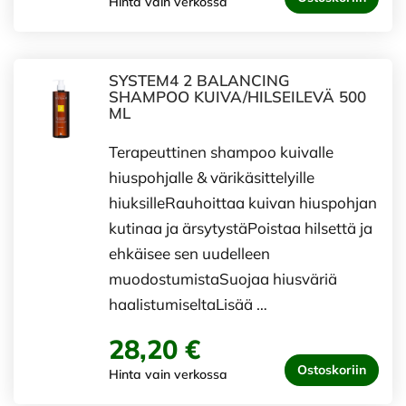
Hinta vain verkossa
SYSTEM4 2 BALANCING
SHAMPOO KUIVA/HILSEILEVÄ 500
ML
Terapeuttinen shampoo kuivalle
hiuspohjalle & värikäsittelyille
hiuksilleRauhoittaa kuivan hiuspohjan
kutinaa ja ärsytystäPoistaa hilsettä ja
ehkäisee sen uudelleen
muodostumistaSuojaa hiusväriä
haalistumiseltaLisää …
28,20 €
Ostoskoriin
Hinta vain verkossa