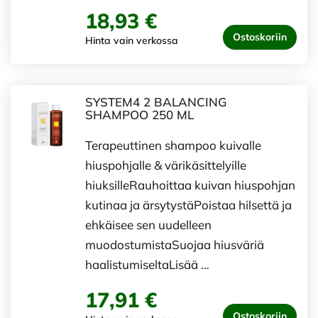
18,93 €
Ostoskoriin
Hinta vain verkossa
SYSTEM4 2 BALANCING
SHAMPOO 250 ML
Terapeuttinen shampoo kuivalle
hiuspohjalle & värikäsittelyille
hiuksilleRauhoittaa kuivan hiuspohjan
kutinaa ja ärsytystäPoistaa hilsettä ja
ehkäisee sen uudelleen
muodostumistaSuojaa hiusväriä
haalistumiseltaLisää …
17,91 €
Ostoskoriin