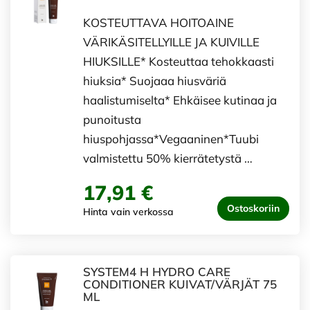
KOSTEUTTAVA HOITOAINE
VÄRIKÄSITELLYILLE JA KUIVILLE
HIUKSILLE* Kosteuttaa tehokkaasti
hiuksia* Suojaaa hiusväriä
haalistumiselta* Ehkäisee kutinaa ja
punoitusta
hiuspohjassa*Vegaaninen*Tuubi
valmistettu 50% kierrätetystä …
17,91 €
Ostoskoriin
Hinta vain verkossa
SYSTEM4 H HYDRO CARE
CONDITIONER KUIVAT/VÄRJÄT 75
ML