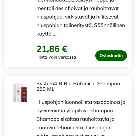
mentoli desinfioivat ja rauhoittavat
hiuspohjaa, virkistävät ja hillitsevät
hiuspohjan talineritystä. Säännöllinen
käyttö …
21,86 €
Ostoskoriin
Hinta vain verkossa
System4 B Bio Botanical Shampoo
250 ML
Hiuspohjan luonnollista tasapainoa ja
hyvinvointia ylläpitävä shampoo.
Shampoo sisältää rauhoittavia ja
kuorivia tehoaineita, hiuspohjan
pintaverenkiertoa stimuloivia