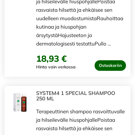
ja hilseilevälle hiuspohjallePoistaa
rasvaista hilsettä ja ehkäisee sen
uudelleen muodostumistaRauhoittaa
kutinaa ja hiuspohjan
ärsytystäHajusteeton ja
dermatologisesti testattuPullo …
18,93 €
Ostoskoriin
Hinta vain verkossa
SYSTEM4 1 SPECIAL SHAMPOO
250 ML
Terapeuttinen shampoo rasvoittuvalle
ja hilseilevälle hiuspohjallePoistaa
rasvaista hilsettä ja ehkäisee sen