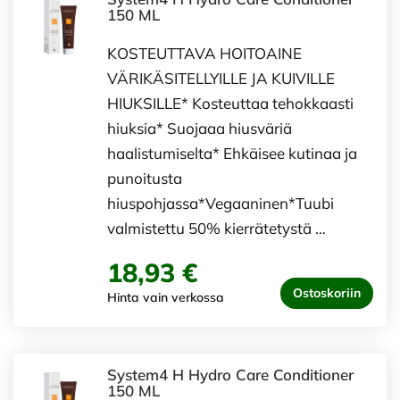
150 ML
KOSTEUTTAVA HOITOAINE
VÄRIKÄSITELLYILLE JA KUIVILLE
HIUKSILLE* Kosteuttaa tehokkaasti
hiuksia* Suojaaa hiusväriä
haalistumiselta* Ehkäisee kutinaa ja
punoitusta
hiuspohjassa*Vegaaninen*Tuubi
valmistettu 50% kierrätetystä …
18,93 €
Ostoskoriin
Hinta vain verkossa
System4 H Hydro Care Conditioner
150 ML