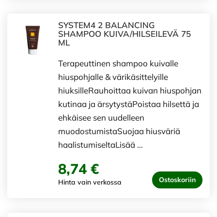
SYSTEM4 2 BALANCING
SHAMPOO KUIVA/HILSEILEVÄ 75
ML
Terapeuttinen shampoo kuivalle
hiuspohjalle & värikäsittelyille
hiuksilleRauhoittaa kuivan hiuspohjan
kutinaa ja ärsytystäPoistaa hilsettä ja
ehkäisee sen uudelleen
muodostumistaSuojaa hiusväriä
haalistumiseltaLisää …
8,74 €
Ostoskoriin
Hinta vain verkossa