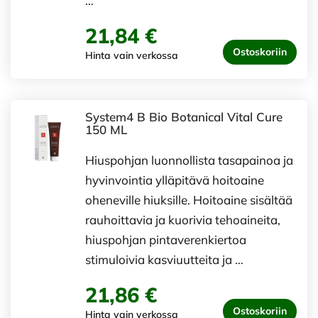
…
21,84 €
Ostoskoriin
Hinta vain verkossa
System4 B Bio Botanical Vital Cure
150 ML
Hiuspohjan luonnollista tasapainoa ja
hyvinvointia ylläpitävä hoitoaine
oheneville hiuksille. Hoitoaine sisältää
rauhoittavia ja kuorivia tehoaineita,
hiuspohjan pintaverenkiertoa
stimuloivia kasviuutteita ja …
21,86 €
Ostoskoriin
Hinta vain verkossa