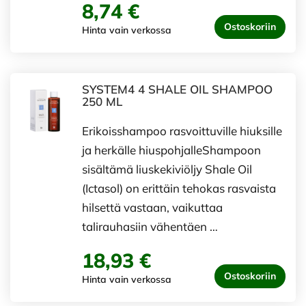
8,74 €
Ostoskoriin
Hinta vain verkossa
SYSTEM4 4 SHALE OIL SHAMPOO
250 ML
Erikoisshampoo rasvoittuville hiuksille
ja herkälle hiuspohjalleShampoon
sisältämä liuskekiviöljy Shale Oil
(Ictasol) on erittäin tehokas rasvaista
hilsettä vastaan, vaikuttaa
talirauhasiin vähentäen …
18,93 €
Ostoskoriin
Hinta vain verkossa