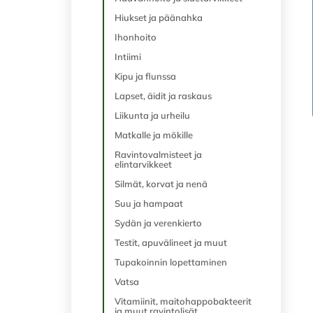
Hiukset ja päänahka
Ihonhoito
Intiimi
Kipu ja flunssa
Lapset, äidit ja raskaus
Liikunta ja urheilu
Matkalle ja mökille
Ravintovalmisteet ja
elintarvikkeet
Silmät, korvat ja nenä
Suu ja hampaat
Sydän ja verenkierto
Testit, apuvälineet ja muut
Tupakoinnin lopettaminen
Vatsa
Vitamiinit, maitohappobakteerit
ja muut ravintolisät