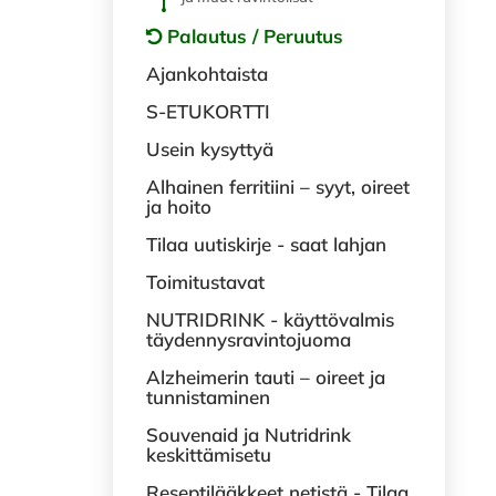
Palautus / Peruutus
Ajankohtaista
S-ETUKORTTI
Usein kysyttyä
Alhainen ferritiini – syyt, oireet
ja hoito
Tilaa uutiskirje - saat lahjan
Toimitustavat
NUTRIDRINK - käyttövalmis
täydennysravintojuoma
Alzheimerin tauti – oireet ja
tunnistaminen
Souvenaid ja Nutridrink
keskittämisetu
Reseptilääkkeet netistä - Tilaa