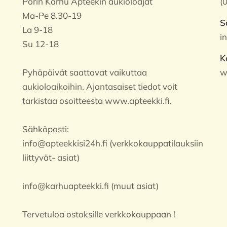
Porin Karhu Apteekin aukioloajat
(
Ma-Pe 8.30-19
S
La 9-18
i
Su 12-18
K
Pyhäpäivät saattavat vaikuttaa
w
aukioloaikoihin. Ajantasaiset tiedot voit
tarkistaa osoitteesta www.apteekki.fi.
Sähköposti:
info@apteekkisi24h.fi (verkkokauppatilauksiin
liittyvät- asiat)
info@karhuapteekki.fi (muut asiat)
Tervetuloa ostoksille verkkokauppaan !