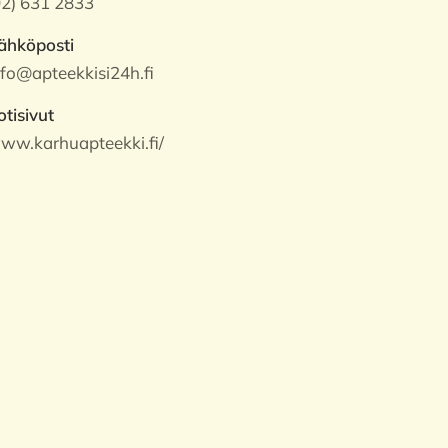
02) 631 2833
ähköposti
nfo@apteekkisi24h.fi
otisivut
ww.karhuapteekki.fi/