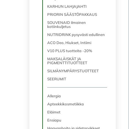
KARHUN LAHJAJAHTI
PRIORIN SÄÄSTÖPAKKAUS
SOUVENAID ilmainen
kotiinkuljetus
NUTRIDRINK pysyvästi edullinen
ACO Deo, Hiukset, Intiimi
V10 PLUS tuotteita -20%
MAKSALÄISKÄT JA
PIGMENTTITUOTTEET
SILMÄNYMPÄRYSTUOTTEET
SEERUMIT
Allergia
Apteekkikosmetiikka
Eläimet
Ensiapu
Haavanhoito ja sidetarvikkeet