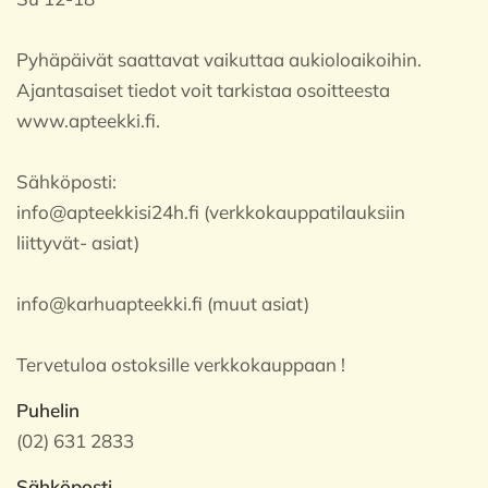
Pyhäpäivät saattavat vaikuttaa aukioloaikoihin.
Ajantasaiset tiedot voit tarkistaa osoitteesta
www.apteekki.fi.
Sähköposti:
info@apteekkisi24h.fi (verkkokauppatilauksiin
liittyvät- asiat)
info@karhuapteekki.fi (muut asiat)
Tervetuloa ostoksille verkkokauppaan !
Puhelin
(02) 631 2833
Sähköposti