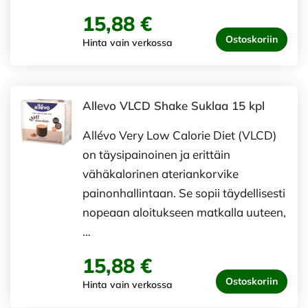
15,88 €
Ostoskoriin
Hinta vain verkossa
Allevo VLCD Shake Suklaa 15 kpl
Allévo Very Low Calorie Diet (VLCD)
on täysipainoinen ja erittäin
vähäkalorinen ateriankorvike
painonhallintaan. Se sopii täydellisesti
nopeaan aloitukseen matkalla uuteen,
…
15,88 €
Ostoskoriin
Hinta vain verkossa