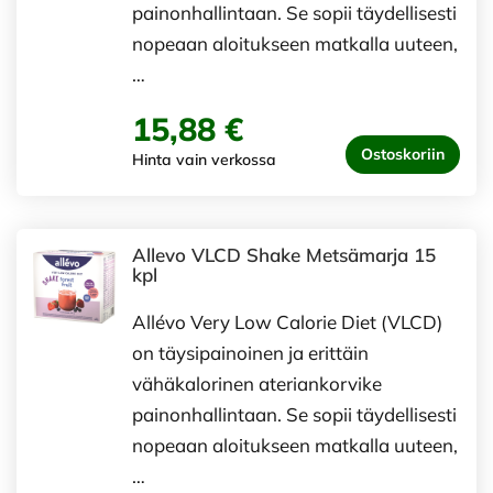
painonhallintaan. Se sopii täydellisesti
nopeaan aloitukseen matkalla uuteen,
…
15,88 €
Ostoskoriin
Hinta vain verkossa
Allevo VLCD Shake Metsämarja 15
kpl
Allévo Very Low Calorie Diet (VLCD)
on täysipainoinen ja erittäin
vähäkalorinen ateriankorvike
painonhallintaan. Se sopii täydellisesti
nopeaan aloitukseen matkalla uuteen,
…