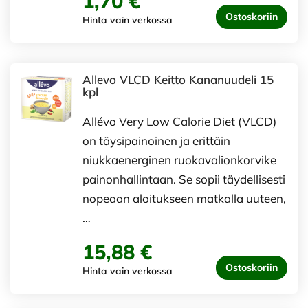
1,70 €
Ostoskoriin
Hinta vain verkossa
Allevo VLCD Keitto Kananuudeli 15
kpl
Allévo Very Low Calorie Diet (VLCD)
on täysipainoinen ja erittäin
niukkaenerginen ruokavalionkorvike
painonhallintaan. Se sopii täydellisesti
nopeaan aloitukseen matkalla uuteen,
…
15,88 €
Ostoskoriin
Hinta vain verkossa