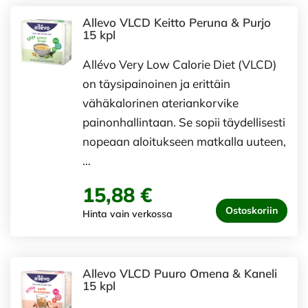
Allevo VLCD Keitto Peruna & Purjo
15 kpl
Allévo Very Low Calorie Diet (VLCD)
on täysipainoinen ja erittäin
vähäkalorinen ateriankorvike
painonhallintaan. Se sopii täydellisesti
nopeaan aloitukseen matkalla uuteen,
…
15,88 €
Ostoskoriin
Hinta vain verkossa
Allevo VLCD Puuro Omena & Kaneli
15 kpl