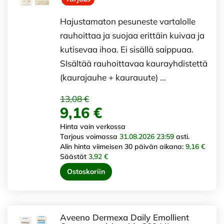
Hajustamaton pesuneste vartalolle
rauhoittaa ja suojaa erittäin kuivaa ja
kutisevaa ihoa. Ei sisällä saippuaa.
SIsältää rauhoittavaa kaurayhdistettä
(kaurajauhe + kaurauute) …
13,08 €
9,16 €
Hinta vain verkossa
Tarjous voimassa
31.08.2026 23:59
asti.
Alin hinta viimeisen 30 päivän aikana:
9,16 €
Säästät
3,92 €
Ostoskoriin
Aveeno Dermexa Daily Emollient