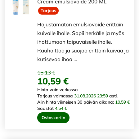
Cream emulsiovoide 200 ML
Tarjous
Hajustamaton emulsiovoide erittäin
kuivalle iholle. Sopii herkälle ja myös
ihottumaan taipuvaiselle iholle.
Rauhoittaa ja suojaa erittäin kuivaa ja
kutisevaa ihoa …
15,13 €
10,59 €
Hinta vain verkossa
Tarjous voimassa
31.08.2026 23:59
asti.
Alin hinta viimeisen 30 päivän aikana:
10,59 €
Säästät
4,54 €
Ostoskoriin