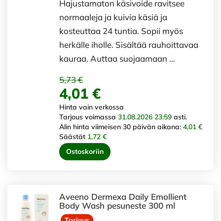
Hajustamaton käsivoide ravitsee
normaaleja ja kuivia käsiä ja
kosteuttaa 24 tuntia. Sopii myös
herkälle iholle. Sisältää rauhoittavaa
kauraa. Auttaa suojaamaan …
5,73 €
4,01 €
Hinta vain verkossa
Tarjous voimassa
31.08.2026 23:59
asti.
Alin hinta viimeisen 30 päivän aikana:
4,01 €
Säästät
1,72 €
Ostoskoriin
Aveeno Dermexa Daily Emollient
Body Wash pesuneste 300 ml
Tarjous