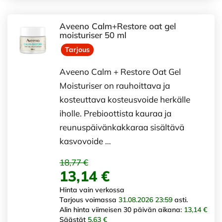
Aveeno Calm+Restore oat gel
moisturiser 50 ml
Tarjous
Aveeno Calm + Restore Oat Gel
Moisturiser on rauhoittava ja
kosteuttava kosteusvoide herkälle
iholle. Prebioottista kauraa ja
reunuspäivänkakkaraa sisältävä
kasvovoide …
18,77 €
13,14 €
Hinta vain verkossa
Tarjous voimassa
31.08.2026 23:59
asti.
Alin hinta viimeisen 30 päivän aikana:
13,14 €
Säästät
5,63 €