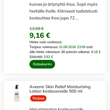
kuivaa ja ärtynyttä ihoa. Sopii myös
herkälle iholle. Kliinisesti todistetusti
kosteuttaa ihoa jopa 72 …
13,08 €
9,16 €
Hinta vain verkossa
Tarjous voimassa
31.08.2026 23:59
asti.
Alin hinta viimeisen 30 päivän aikana:
9,16 €
Säästät
3,92 €
Ostoskoriin
Aveeno Skin Relief Moisturising
Lotion kosteusvoide 500 ml
Tarjous
Hajustamaton kosteusvoide