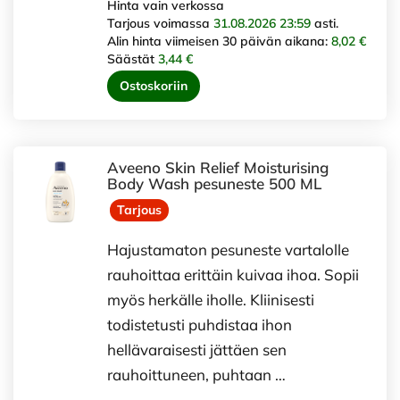
Hinta vain verkossa
Tarjous voimassa
31.08.2026 23:59
asti.
Alin hinta viimeisen 30 päivän aikana:
8,02 €
Säästät
3,44 €
Ostoskoriin
Aveeno Skin Relief Moisturising
Body Wash pesuneste 500 ML
Tarjous
Hajustamaton pesuneste vartalolle
rauhoittaa erittäin kuivaa ihoa. Sopii
myös herkälle iholle. Kliinisesti
todistetusti puhdistaa ihon
hellävaraisesti jättäen sen
rauhoittuneen, puhtaan …