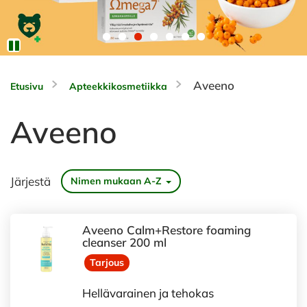
Aveeno
Etusivu
Apteekkikosmetiikka
Aveeno
Järjestä
Nimen mukaan A-Z
Aveeno Calm+Restore foaming
cleanser 200 ml
Tarjous
Hellävarainen ja tehokas