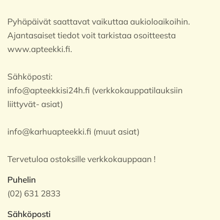
Pyhäpäivät saattavat vaikuttaa aukioloaikoihin.
Ajantasaiset tiedot voit tarkistaa osoitteesta
www.apteekki.fi.
Sähköposti:
info@apteekkisi24h.fi (verkkokauppatilauksiin
liittyvät- asiat)
info@karhuapteekki.fi (muut asiat)
Tervetuloa ostoksille verkkokauppaan !
Puhelin
(02) 631 2833
Sähköposti