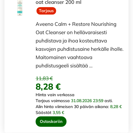
oat cleanser 200 ml
Tarjous
Aveeno Calm + Restore Nourishing
Oat Cleanser on hellävaraisesti
puhdistava ja ihoa kosteuttava
kasvojen puhdistusaine herkälle iholle.
Maitomainen vaahtoava
puhdistusgeeli sisältää …
11,83 €
8,28 €
Hinta vain verkossa
Tarjous voimassa
31.08.2026 23:59
asti.
Alin hinta viimeisen 30 päivän aikana:
8,28 €
Säästät
3,55 €
Ostoskoriin