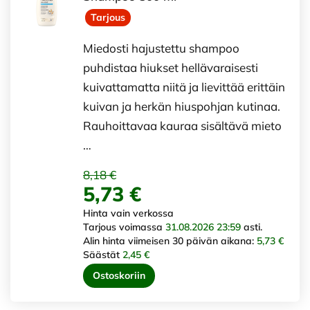
Tarjous
Miedosti hajustettu shampoo
puhdistaa hiukset hellävaraisesti
kuivattamatta niitä ja lievittää erittäin
kuivan ja herkän hiuspohjan kutinaa.
Rauhoittavaa kauraa sisältävä mieto
…
8,18 €
5,73 €
Hinta vain verkossa
Tarjous voimassa
31.08.2026 23:59
asti.
Alin hinta viimeisen 30 päivän aikana:
5,73 €
Säästät
2,45 €
Ostoskoriin