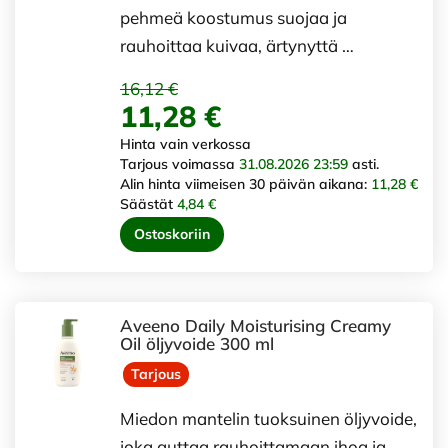
pehmeä koostumus suojaa ja
rauhoittaa kuivaa, ärtynyttä …
16,12 €
11,28 €
Hinta vain verkossa
Tarjous voimassa
31.08.2026 23:59
asti.
Alin hinta viimeisen 30 päivän aikana:
11,28 €
Säästät
4,84 €
Ostoskoriin
Aveeno Daily Moisturising Creamy
Oil öljyvoide 300 ml
Tarjous
Miedon mantelin tuoksuinen öljyvoide,
joka auttaa rauhoittamaan ihoa ja