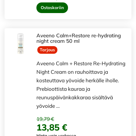
Ostoskoriin
Aveeno Calm+Restore re-hydrating
night cream 50 ml
Tarjous
Aveeno Calm + Restore Re-Hydrating
Night Cream on rauhoittava ja
kosteuttava yövoide herkälle iholle.
Prebioottista kauraa ja
reunuspäivänkakkaraa sisältävä
yövoide …
19,79 €
13,85 €
Hinta vain verkossa