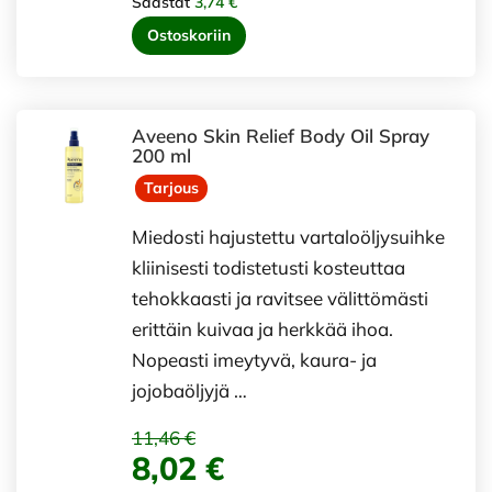
Säästät
3,74 €
Ostoskoriin
Aveeno Skin Relief Body Oil Spray
200 ml
Tarjous
Miedosti hajustettu vartaloöljysuihke
kliinisesti todistetusti kosteuttaa
tehokkaasti ja ravitsee välittömästi
erittäin kuivaa ja herkkää ihoa.
Nopeasti imeytyvä, kaura- ja
jojobaöljyjä …
11,46 €
8,02 €