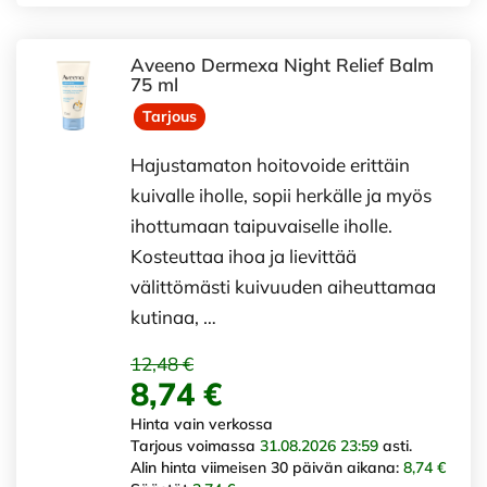
Aveeno Dermexa Night Relief Balm
75 ml
Tarjous
Hajustamaton hoitovoide erittäin
kuivalle iholle, sopii herkälle ja myös
ihottumaan taipuvaiselle iholle.
Kosteuttaa ihoa ja lievittää
välittömästi kuivuuden aiheuttamaa
kutinaa, …
12,48 €
8,74 €
Hinta vain verkossa
Tarjous voimassa
31.08.2026 23:59
asti.
Alin hinta viimeisen 30 päivän aikana:
8,74 €