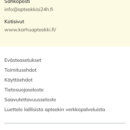
Sähköposti
info@apteekkisi24h.fi
Kotisivut
www.karhuapteekki.fi/
Evästeasetukset
Toimitusehdot
Käyttöehdot
Tietosuojaseloste
Saavutettavuusseloste
Luettelo laillisista apteekin verkkopalveluista