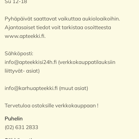
Su 12-18
Pyhäpäivät saattavat vaikuttaa aukioloaikoihin.
Ajantasaiset tiedot voit tarkistaa osoitteesta
www.apteekki.fi.
Sähköposti:
info@apteekkisi24h.fi (verkkokauppatilauksiin
liittyvät- asiat)
info@karhuapteekki.fi (muut asiat)
Tervetuloa ostoksille verkkokauppaan !
Puhelin
(02) 631 2833