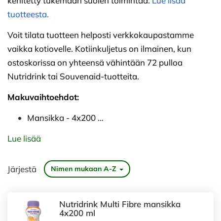
kehitetty tukemaan suolen toimintaa.
Lue lisää
tuotteesta.
Voit tilata tuotteen helposti verkkokaupastamme
vaikka kotiovelle. Kotiinkuljetus on ilmainen, kun
ostoskorissa on yhteensä vähintään 72 pulloa
Nutridrink tai
Souvenaid
-tuotteita.
Makuvaihtoehdot:
Mansikka - 4x200 …
Lue lisää
Järjestä
Nimen mukaan A-Z
Nutridrink Multi Fibre mansikka
4x200 ml