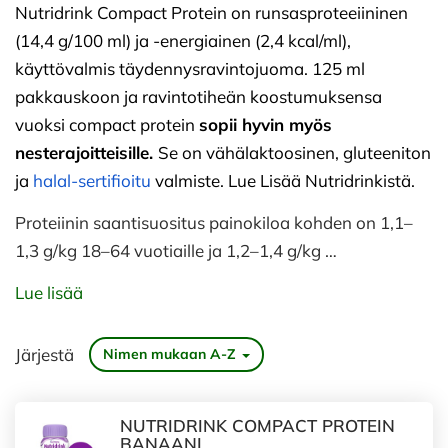
Nutridrink Compact Protein on runsasproteeiininen
(14,4 g/100 ml) ja -energiainen (2,4 kcal/ml),
käyttövalmis täydennysravintojuoma. 125 ml
pakkauskoon ja ravintotiheän koostumuksensa
vuoksi compact protein
sopii hyvin myös
nesterajoitteisille.
Se on vähälaktoosinen, gluteeniton
ja
halal-sertifioitu
valmiste. Lue Lisää
Nutridrinkistä
.
Proteiinin saantisuositus painokiloa kohden on 1,1–
1,3 g/kg 18–64 vuotiaille ja 1,2–1,4 g/kg …
Lue lisää
Järjestä
Nimen mukaan A-Z
NUTRIDRINK COMPACT PROTEIN
BANAANI