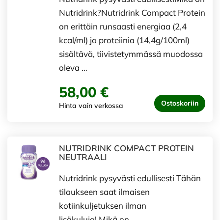
Nutridrink?Nutridrink Compact Protein
on erittäin runsaasti energiaa (2,4
kcal/ml) ja proteiinia (14,4g/100ml)
sisältävä, tiivistetymmässä muodossa
oleva …
58,00 €
Ostoskoriin
Hinta vain verkossa
NUTRIDRINK COMPACT PROTEIN
NEUTRAALI
Nutridrink pysyvästi edullisesti Tähän
tilaukseen saat ilmaisen
kotiinkuljetuksen ilman
lisäkuluja! Mikä on