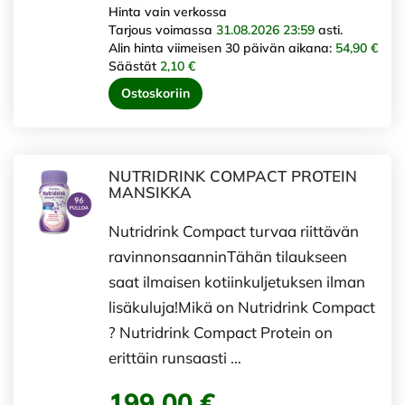
Hinta vain verkossa
Tarjous voimassa
31.08.2026 23:59
asti.
Alin hinta viimeisen 30 päivän aikana:
54,90 €
Säästät
2,10 €
Ostoskoriin
NUTRIDRINK COMPACT PROTEIN
MANSIKKA
Nutridrink Compact turvaa riittävän
ravinnonsaanninTähän tilaukseen
saat ilmaisen kotiinkuljetuksen ilman
lisäkuluja!Mikä on Nutridrink Compact
? Nutridrink Compact Protein on
erittäin runsaasti …
199,00 €