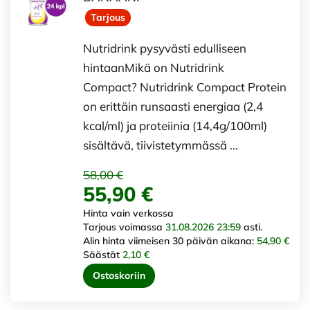
Tarjous
Nutridrink pysyvästi edulliseen
hintaanMikä on Nutridrink
Compact? Nutridrink Compact Protein
on erittäin runsaasti energiaa (2,4
kcal/ml) ja proteiinia (14,4g/100ml)
sisältävä, tiivistetymmässä …
58,00 €
55,90 €
Hinta vain verkossa
Tarjous voimassa
31.08.2026 23:59
asti.
Alin hinta viimeisen 30 päivän aikana:
54,90 €
Säästät
2,10 €
Ostoskoriin