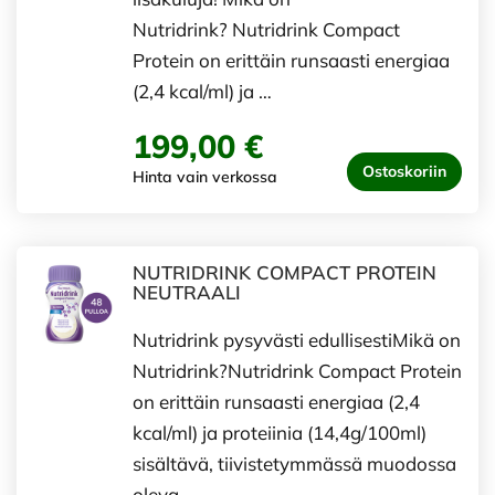
Nutridrink? Nutridrink Compact
Protein on erittäin runsaasti energiaa
(2,4 kcal/ml) ja …
199,00 €
Ostoskoriin
Hinta vain verkossa
NUTRIDRINK COMPACT PROTEIN
NEUTRAALI
Nutridrink pysyvästi edullisestiMikä on
Nutridrink?Nutridrink Compact Protein
on erittäin runsaasti energiaa (2,4
kcal/ml) ja proteiinia (14,4g/100ml)
sisältävä, tiivistetymmässä muodossa
oleva …