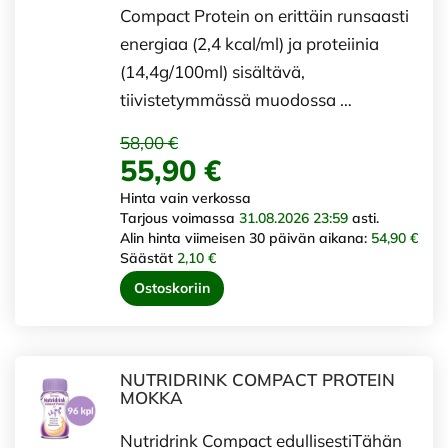
Compact Protein on erittäin runsaasti
energiaa (2,4 kcal/ml) ja proteiinia
(14,4g/100ml) sisältävä,
tiivistetymmässä muodossa …
58,00 €
55,90 €
Hinta vain verkossa
Tarjous voimassa
31.08.2026 23:59
asti.
Alin hinta viimeisen 30 päivän aikana:
54,90 €
Säästät
2,10 €
Ostoskoriin
NUTRIDRINK COMPACT PROTEIN
MOKKA
Nutridrink Compact edullisestiTähän