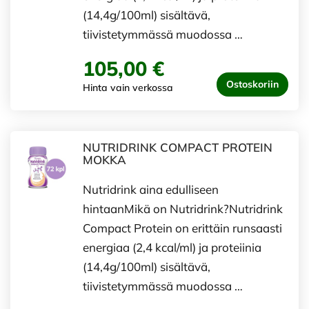
(14,4g/100ml) sisältävä,
tiivistetymmässä muodossa …
105,00 €
Ostoskoriin
Hinta vain verkossa
NUTRIDRINK COMPACT PROTEIN
MOKKA
Nutridrink aina edulliseen
hintaanMikä on Nutridrink?Nutridrink
Compact Protein on erittäin runsaasti
energiaa (2,4 kcal/ml) ja proteiinia
(14,4g/100ml) sisältävä,
tiivistetymmässä muodossa …