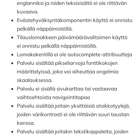
englanniksi ja niiden teksisisältö ei ole riittävän
kuvaava.
Evästehyväksyntäkomponentin käyttö ei onnistu
pelkällä näppäimistöllä.
Tilauslomakkeen päivämäärävalitsimen käyttö
ei onnistu pelkällä näppäimistöllä.
Lomakekentillä ei ole autocomplete-attribuutteja
Palvelu sisältää pikseliarvoja fonttikokojen
määrittelyissä, joka voi aiheuttaa ongelmia
skaalauksessa.
Palvelu ei sisällä sivukarttaa tai vastaavaa
vaihtoehtoista navigointitapaa
Palvelu sisältää joitain yksittäisiä otsikkotyylejä,
joiden värikontrasti ei ole riittävän suuri taustan
kanssa.
Palvelu sisältää joitakin tekstikappaleita, joiden