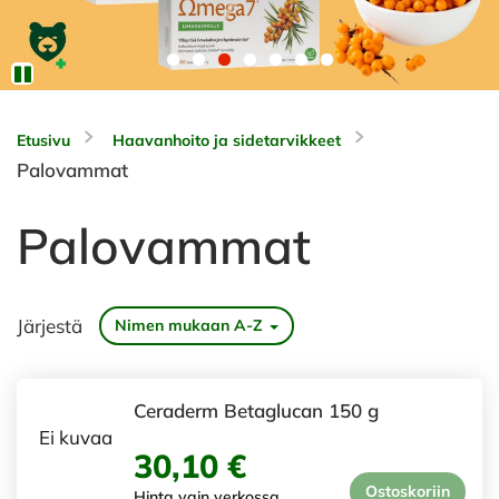
Etusivu
Haavanhoito ja sidetarvikkeet
Palovammat
Palovammat
Järjestä
Nimen mukaan A-Z
Ceraderm Betaglucan 150 g
Ei kuvaa
30,10 €
Ostoskoriin
Hinta vain verkossa