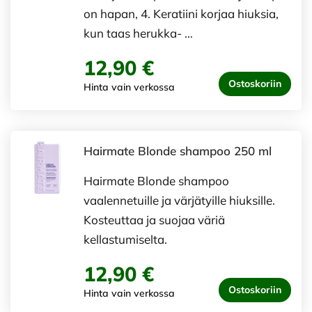
on hapan, 4. Keratiini korjaa hiuksia,
kun taas herukka- …
12,90 €
Ostoskoriin
Hinta vain verkossa
Hairmate Blonde shampoo 250 ml
Hairmate Blonde shampoo
vaalennetuille ja värjätyille hiuksille.
Kosteuttaa ja suojaa väriä
kellastumiselta.
12,90 €
Ostoskoriin
Hinta vain verkossa