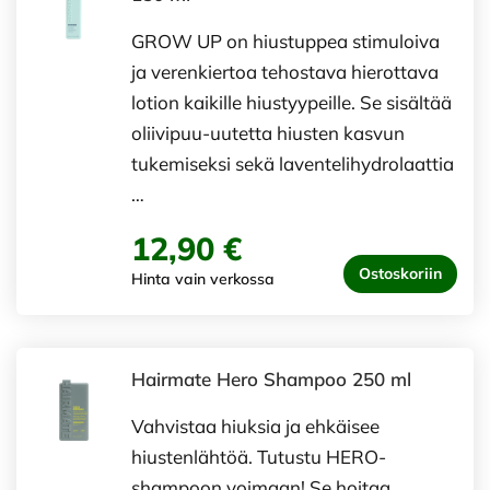
GROW UP on hiustuppea stimuloiva
ja verenkiertoa tehostava hierottava
lotion kaikille hiustyypeille. Se sisältää
oliivipuu-uutetta hiusten kasvun
tukemiseksi sekä laventelihydrolaattia
…
12,90 €
Ostoskoriin
Hinta vain verkossa
Hairmate Hero Shampoo 250 ml
Vahvistaa hiuksia ja ehkäisee
hiustenlähtöä. Tutustu HERO-
shampoon voimaan! Se hoitaa