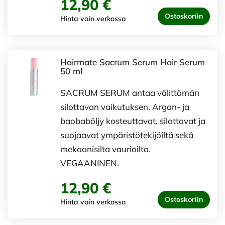
12,90 €
Ostoskoriin
Hinta vain verkossa
Hairmate Sacrum Serum Hair Serum
50 ml
SACRUM SERUM antaa välittömän
silottavan vaikutuksen. Argan- ja
baobaböljy kosteuttavat, silottavat ja
suojaavat ympäristötekijöiltä sekä
mekaanisilta vaurioilta.
VEGAANINEN.
12,90 €
Ostoskoriin
Hinta vain verkossa