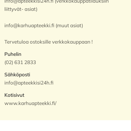
info@apteekkisi24h.fi (verkkokauppatilauksiin
liittyvät- asiat)
info@karhuapteekki.fi (muut asiat)
Tervetuloa ostoksille verkkokauppaan !
Puhelin
(02) 631 2833
Sähköposti
info@apteekkisi24h.fi
Kotisivut
www.karhuapteekki.fi/