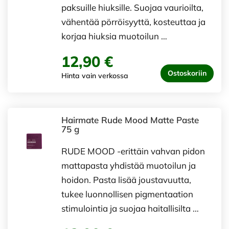
paksuille hiuksille. Suojaa vaurioilta,
vähentää pörröisyyttä, kosteuttaa ja
korjaa hiuksia muotoilun …
12,90 €
Ostoskoriin
Hinta vain verkossa
Hairmate Rude Mood Matte Paste
75 g
RUDE MOOD -erittäin vahvan pidon
mattapasta yhdistää muotoilun ja
hoidon. Pasta lisää joustavuutta,
tukee luonnollisen pigmentaation
stimulointia ja suojaa haitallisilta …