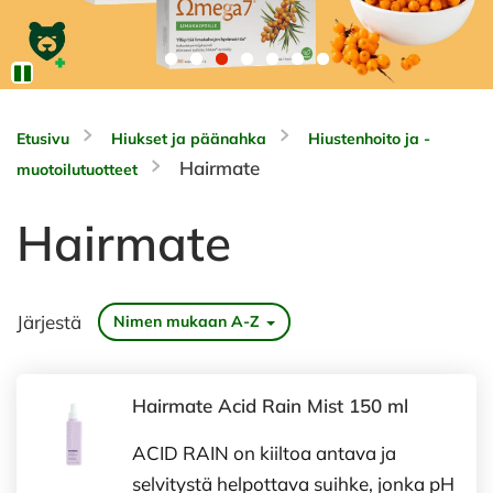
Etusivu
Hiukset ja päänahka
Hiustenhoito ja -
Hairmate
muotoilutuotteet
Hairmate
Järjestä
Nimen mukaan A-Z
Hairmate Acid Rain Mist 150 ml
ACID RAIN on kiiltoa antava ja
selvitystä helpottava suihke, jonka pH