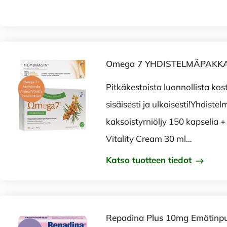
Omega 7 YHDISTELMÄPAKK
Pitkäkestoista luonnollista kos
sisäisesti ja ulkoisesti!Yhdis
kaksoistyrniöljy 150 kapselia 
Vitality Cream 30 ml…
Katso tuotteen tiedot
Repadina Plus 10mg Emätinp