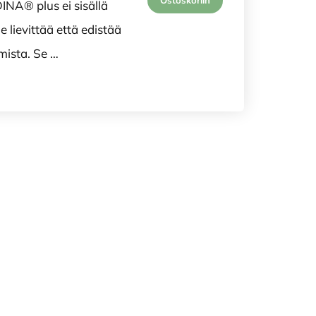
Ostoskoriin
INA® plus ei sisällä
 lievittää että edistää
mista. Se …