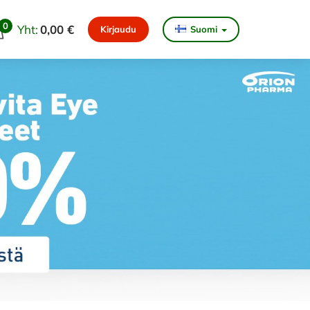
0
Yht:
0,00 €
Kirjaudu
Suomi