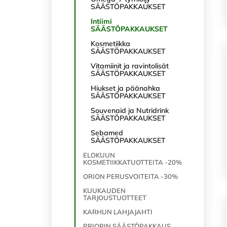
SÄÄSTÖPAKKAUKSET
Intiimi
SÄÄSTÖPAKKAUKSET
Kosmetiikka
SÄÄSTÖPAKKAUKSET
Vitamiinit ja ravintolisät
SÄÄSTÖPAKKAUKSET
Hiukset ja päänahka
SÄÄSTÖPAKKAUKSET
Souvenaid ja Nutridrink
SÄÄSTÖPAKKAUKSET
Sebamed
SÄÄSTÖPAKKAUKSET
ELOKUUN
KOSMETIIKKATUOTTEITA -20%
ORION PERUSVOITEITA -30%
KUUKAUDEN
TARJOUSTUOTTEET
KARHUN LAHJAJAHTI
PRIORIN SÄÄSTÖPAKKAUS