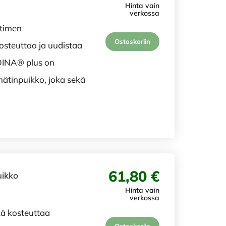
Hinta vain
verkossa
timen
Ostoskoriin
steuttaa ja uudistaa
ADINA® plus on
ätinpuikko, joka sekä
61,80 €
uikko
Hinta vain
verkossa
ä kosteuttaa