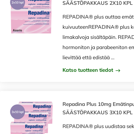
SÄÄSTÖPAKKAUS 2X10 KPL
REPADINA® plus auttaa emät
kuivuuteenREPADINA® plus ko
limakalvoja sisältäpäin. REP
hormoniton ja parabeeniton em
lievittää että edistää …
Katso tuotteen tiedot
Repadina Plus 10mg Emätinp
SÄÄSTÖPAKKAUS 3X10 KPL
REPADINA® plus uudistaa sek