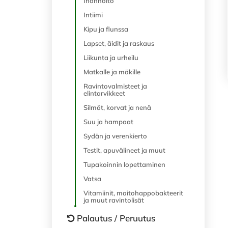
Ihonhoito
Intiimi
Kipu ja flunssa
Lapset, äidit ja raskaus
Liikunta ja urheilu
Matkalle ja mökille
Ravintovalmisteet ja
elintarvikkeet
Silmät, korvat ja nenä
Suu ja hampaat
Sydän ja verenkierto
Testit, apuvälineet ja muut
Tupakoinnin lopettaminen
Vatsa
Vitamiinit, maitohappobakteerit
ja muut ravintolisät
Palautus / Peruutus