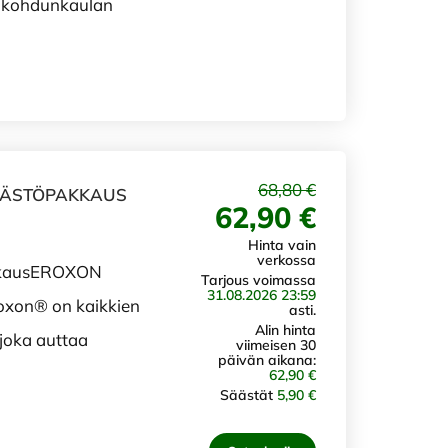
n kohdunkaulan
68,80 €
 SÄÄSTÖPAKKAUS
62,90 €
Hinta vain
verkossa
akkausEROXON
Tarjous voimassa
31.08.2026 23:59
Eroxon® on kaikkien
asti.
Alin hinta
 joka auttaa
viimeisen 30
päivän aikana:
62,90 €
Säästät
5,90 €