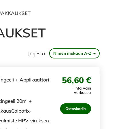
ÖPAKKAUKSET
KAUKSET
Järjestä
Nimen mukaan A-Z
56,60 €
eeli + Applikaattori
Hinta vain
verkossa
ingeeli 20ml +
Ostoskoriin
kkausColpofix-
ovalmiste HPV-viruksen