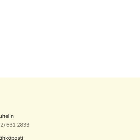
uhelin
02) 631 2833
ähköposti