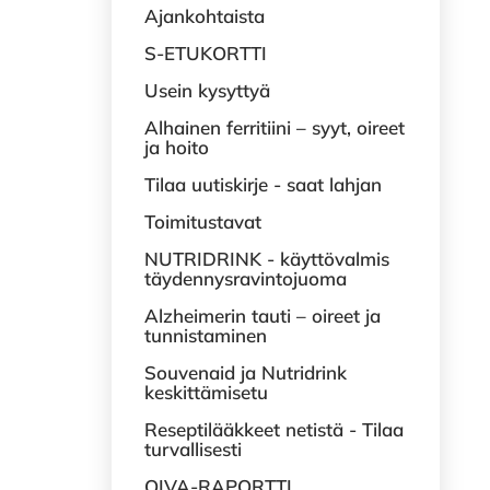
Ajankohtaista
S-ETUKORTTI
Usein kysyttyä
Alhainen ferritiini – syyt, oireet
ja hoito
Tilaa uutiskirje - saat lahjan
Toimitustavat
NUTRIDRINK - käyttövalmis
täydennysravintojuoma
Alzheimerin tauti – oireet ja
tunnistaminen
Souvenaid ja Nutridrink
keskittämisetu
Reseptilääkkeet netistä - Tilaa
turvallisesti
OIVA-RAPORTTI