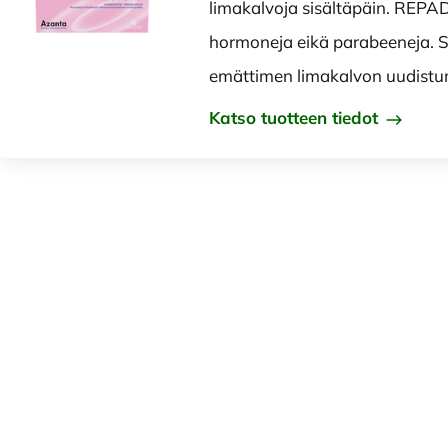
limakalvoja sisältäpäin. REPAD
hormoneja eikä parabeeneja. Se
emättimen limakalvon uudistu
Katso tuotteen tiedot