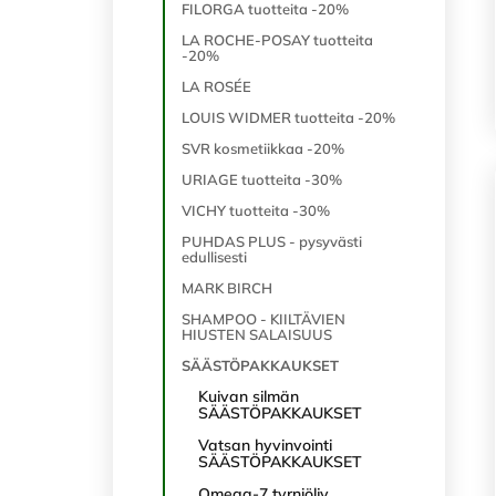
FILORGA tuotteita -20%
LA ROCHE-POSAY tuotteita
-20%
LA ROSÉE
LOUIS WIDMER tuotteita -20%
SVR kosmetiikkaa -20%
URIAGE tuotteita -30%
VICHY tuotteita -30%
PUHDAS PLUS - pysyvästi
edullisesti
MARK BIRCH
SHAMPOO - KIILTÄVIEN
HIUSTEN SALAISUUS
SÄÄSTÖPAKKAUKSET
Kuivan silmän
SÄÄSTÖPAKKAUKSET
Vatsan hyvinvointi
SÄÄSTÖPAKKAUKSET
Omega-7 tyrniöljy