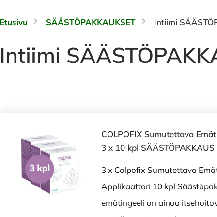
Etusivu
SÄÄSTÖPAKKAUKSET
Intiimi SÄÄST
Intiimi SÄÄSTÖPAK
COLPOFIX Sumutettava Emäting
3 x 10 kpl SÄÄSTÖPAKKAUS
3 x Colpofix Sumutettava Emät
Applikaattori 10 kpl Säästöpa
emätingeeli on ainoa itsehoit