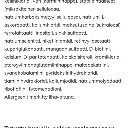
koliinikloridi, väri (karmiinihappo), stabilointiaineet
(mikrokiteinen selluloosa,
natriumkarboksimetyyliselluloosa), natrium-L-
askorbaatti, kaliumkloridi, makeutusaine (sukraloosi),
ferrolaktaatti, inositoli, sinkkisulfaatti,
natriumseleniitti, nikotiiniamidi, retinyyliasetaatti,
kupariglukonaatti, mangaanisulfaatti, D-biotiini,
kalsium-D-pantotenaatti, kolekalsiferoli, kromikloridi,
pteroyylimonoglutamiinihappo, maltodekstriini,
syanokobalamiini, pyridoksiinihydrokloridi,
tiamiinihydrokloridi, kaliumjodidi, natriummolybdaatti,
riboflafiini, fytomenadioni.
Allergeenit merkitty lihavoituna.