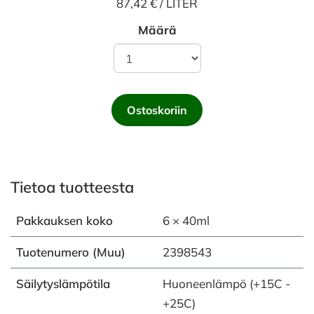
87,42 € / LITER
Määrä
Ostoskoriin
Tietoa tuotteesta
Pakkauksen koko
6 × 40ml
Tuotenumero (Muu)
2398543
Säilytyslämpötila
Huoneenlämpö (+15C -
+25C)