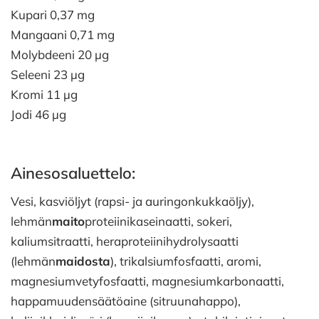
Kupari 0,37 mg
Mangaani 0,71 mg
Molybdeeni 20 µg
Seleeni 23 µg
Kromi 11 µg
Jodi 46 µg
Ainesosaluettelo:
Vesi, kasviöljyt (rapsi- ja auringonkukkaöljy),
lehmän
maito
proteiinikaseinaatti, sokeri,
kaliumsitraatti, heraproteiinihydrolysaatti
(lehmän
maidosta
), trikalsiumfosfaatti, aromi,
magnesiumvetyfosfaatti, magnesiumkarbonaatti,
happamuudensäätöaine (sitruunahappo),