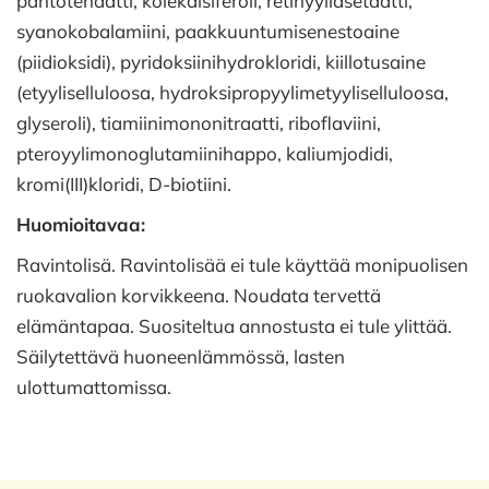
pantotenaatti, kolekalsiferoli, retinyyliasetaatti,
syanokobalamiini, paakkuuntumisenestoaine
(piidioksidi), pyridoksiinihydrokloridi, kiillotusaine
(etyyliselluloosa, hydroksipropyylimetyyliselluloosa,
glyseroli), tiamiinimononitraatti, riboflaviini,
pteroyylimonoglutamiinihappo, kaliumjodidi,
kromi(III)kloridi, D-biotiini.
Huomioitavaa:
Ravintolisä. Ravintolisää ei tule käyttää monipuolisen
ruokavalion korvikkeena. Noudata tervettä
elämäntapaa. Suositeltua annostusta ei tule ylittää.
Säilytettävä huoneenlämmössä, lasten
ulottumattomissa.