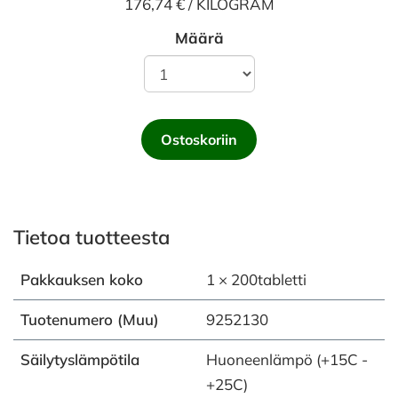
176,74 € / KILOGRAM
Määrä
Ostoskoriin
Tietoa tuotteesta
Pakkauksen koko
1 × 200tabletti
Tuotenumero (Muu)
9252130
Säilytyslämpötila
Huoneenlämpö (+15C -
+25C)