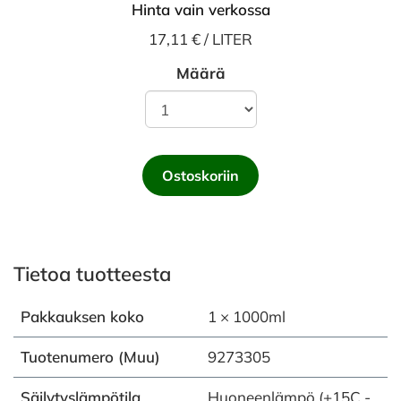
Hinta vain verkossa
17,11 € / LITER
Määrä
Ostoskoriin
Tietoa tuotteesta
Pakkauksen koko
1 × 1000ml
Tuotenumero (Muu)
9273305
Säilytyslämpötila
Huoneenlämpö (+15C -