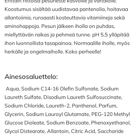
Erittäin riittoisa pesuneste kasvoille ja vartalolle.
Koostumus sisältää uudistavaa pantenolia, hoitavaa
allantoiinia, runsaasti kosteuttavia vitamiineja sekä
aminohappoja. Pesun jälkeen iholla on puhdas,
miellyttävän raikas ja pehmeä tunne. pH 5,5 ylläpitää
ihon luonnollista tasapainoa. Normaalille iholle, myös
herkälle ja ongelmaiholle. Koko perheelle!
Ainesosaluettelo:
Aqua, Sodium C14-16 Olefin Sulfonate, Sodium
Laureth Sulfate, Disodium Laureth Sulfosuccinate,
Sodium Chloride, Laureth-2, Panthenol, Parfum,
Glycerin, Sodium Lauroyl Glutamate, PEG-120 Methyl
Glucose Dioleate, Sodium Benzoate, Phenoxyethanol,
Glycol Distearate, Allantoin, Citric Acid, Saccharide