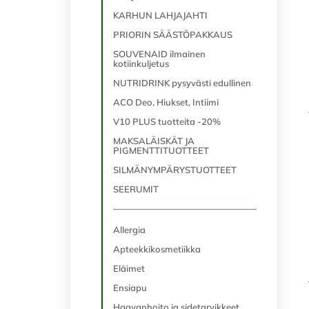
KARHUN LAHJAJAHTI
PRIORIN SÄÄSTÖPAKKAUS
SOUVENAID ilmainen
kotiinkuljetus
NUTRIDRINK pysyvästi edullinen
ACO Deo, Hiukset, Intiimi
V10 PLUS tuotteita -20%
MAKSALÄISKÄT JA
PIGMENTTITUOTTEET
SILMÄNYMPÄRYSTUOTTEET
SEERUMIT
Allergia
Apteekkikosmetiikka
Eläimet
Ensiapu
Haavanhoito ja sidetarvikkeet