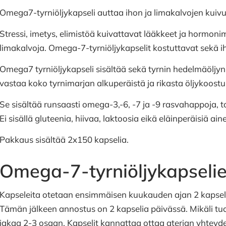
Omega7-tyrniöljykapseli auttaa ihon ja limakalvojen kuivu
Stressi, imetys, elimistöä kuivattavat lääkkeet ja hormon
limakalvoja. Omega-7-tyrniöljykapselit kostuttavat sekä i
Omega7 tyrniöljykapseli sisältää sekä tyrnin hedelmäöljyn 
vastaa koko tyrnimarjan alkuperäistä ja rikasta öljykoost
Se sisältää runsaasti omega-3,-6, -7 ja -9 rasvahappoja, to
Ei sisällä gluteenia, hiivaa, laktoosia eikä eläinperäisiä ain
Pakkaus sisältää 2x150 kapselia.
Omega-7-tyrniöljykapseli
Kapseleita otetaan ensimmäisen kuukauden ajan 2 kapseli
Tämän jälkeen annostus on 2 kapselia päivässä. Mikäli tu
jakaa 2-3 osaan. Kapselit kannattaa ottaa aterian yhteyd