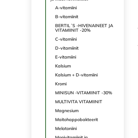
A-vitamiini
B-vitamiinit
BERTIL´S -HIVENAINEET JA
VITAMIINIT -20%
C-vitamiini
D-vitamiinit
E-vitamiini
Kalsium
Kalsium + D-vitamiini
Kromi
MINISUN -VITAMIINIT -30%
MULTIVITA VITAMIINIT
Magnesium
Maitohappobakteerit
Melatoniini
Monivitamiinit ja