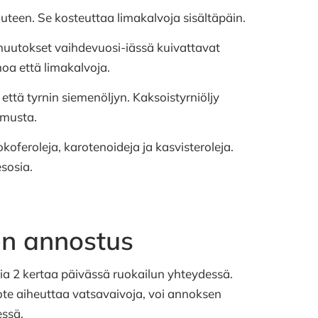
uteen. Se kosteuttaa limakalvoja sisältäpäin.
imuutokset vaihdevuosi-iässä kuivattavat
hoa että limakalvoja.
että tyrnin siemenöljyn. Kaksoistyrniöljy
umusta.
koferoleja, karotenoideja ja kasvisteroleja.
esosia.
en annostus
a 2 kertaa päivässä ruokailun yhteydessä.
ote aiheuttaa vatsavaivoja, voi annoksen
essä.