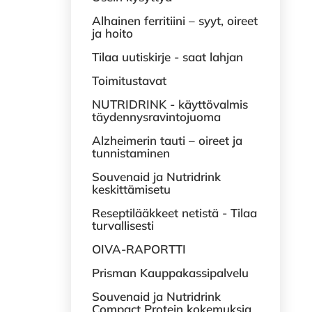
Alhainen ferritiini – syyt, oireet
ja hoito
Tilaa uutiskirje - saat lahjan
Toimitustavat
NUTRIDRINK - käyttövalmis
täydennysravintojuoma
Alzheimerin tauti – oireet ja
tunnistaminen
Souvenaid ja Nutridrink
keskittämisetu
Reseptilääkkeet netistä - Tilaa
turvallisesti
OIVA-RAPORTTI
Prisman Kauppakassipalvelu
Souvenaid ja Nutridrink
Compact Protein kokemuksia