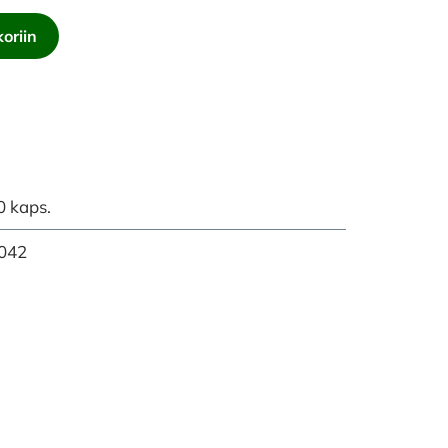
oriin
 kaps.
042