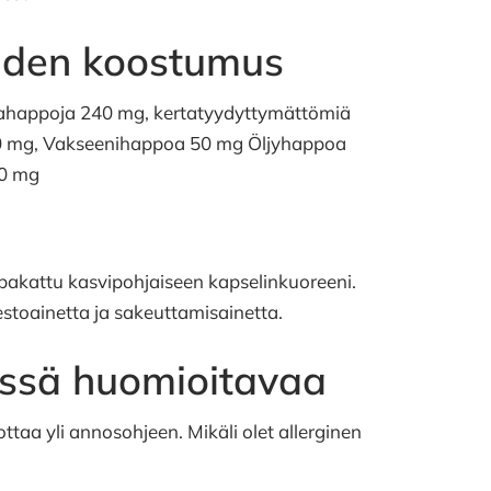
iden koostumus
asvahappoja 240 mg, kertatyydyttymättömiä
40 mg, Vakseenihappoa 50 mg Öljyhappoa
80 mg
 pakattu kasvipohjaiseen kapselinkuoreeni.
stoainetta ja sakeuttamisainetta.
össä huomioitavaa
taa yli annosohjeen. Mikäli olet allerginen