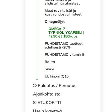
yhdistelmävalmisteet
Muut ravintolisät ja
kasvirohdosvalmisteet
Omegaöljyt
OMEGA-7-
TYRNIÖLJYKAPSELI |
42,90 € | 150kaps
PUHDISTAMO tuotteet
edullisesti -25%
PUHDISTAMO vitamiinit
Rauta
Sinkki
Ubikinoni (Q10)
Palautus / Peruutus
Ajankohtaista
S-ETUKORTTI
Usein kysyttyä