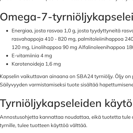
Omega-7-tyrniöljykapsele
Energiaa, josta rasvaa 1,0 g, josta tyydyttyneitä r
rasvahappoja 410 - 820 mg, palmitoleiinihappoa 2
120 mg, Linolihappoa 90 mg Alfalinoleenihappoa 1
E-vitamiinia 4 mg
Karotenoideja 1,6 mg
Kapselin vaikuttavan ainaana on SBA24 tyrniöljy. Öljy on
Säilyvyyden varmistamiseksi tuote sisältää hapettumisene
Tyrniöljykapseleiden käyt
Annostusohjetta kannattaa noudattaa, eikä tuotetta tule ot
tyrnille, tulee tuotteen käyttöä välttää.