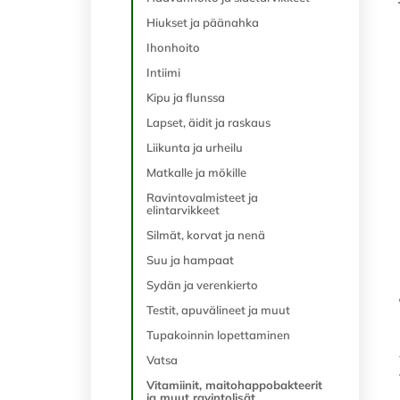
Hiukset ja päänahka
Ihonhoito
Intiimi
Kipu ja flunssa
Lapset, äidit ja raskaus
Liikunta ja urheilu
Matkalle ja mökille
Ravintovalmisteet ja
elintarvikkeet
Silmät, korvat ja nenä
Suu ja hampaat
Sydän ja verenkierto
Testit, apuvälineet ja muut
Tupakoinnin lopettaminen
Vatsa
Vitamiinit, maitohappobakteerit
ja muut ravintolisät