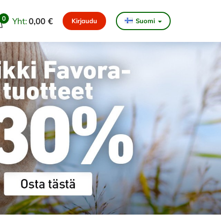
0
Yht:
0,00 €
Kirjaudu
Suomi