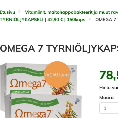
Etusivu
Vitamiinit, maitohappobakteerit ja muut rav
TYRNIÖLJYKAPSELI | 42,90 € | 150kaps
OMEGA 7 
OMEGA 7 TYRNIÖLJYKAPS
78,
Hinta va
Määrä