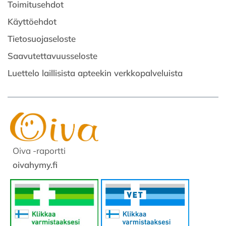
Toimitusehdot
Käyttöehdot
Tietosuojaseloste
Saavutettavuusseloste
Luettelo laillisista apteekin verkkopalveluista
Oiva -raportti
oivahymy.fi