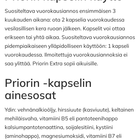
Suositeltava vuorokausiannos ensimmäisen 3
kuukauden aikana: ota 2 kapselia vuorokaudessa
vesilasillisen kera ruoan jälkeen. Kapselit voi ottaa
erikseen tai yhtä aikaa. Suositeltava vuorokausiannos
pidempiaikaiseen ylläpidolliseen käyttöön: 1 kapseli
vuorokaudessa. Ilmoitettuja vuorokausiannoksia ei
saa ylittää. Priorin Extra sopii aikuisille.
Priorin -kapselin
ainesosat
Ydin: vehnänalkioöljy, hirssiuute (kasviuute), keltainen
mehiläisvaha, vitamiini B5 eli pantoteenihappo
kalsiumpantotenaattina, soijalesitiini, kystiini
(aminohappo), magnesiumoksidi, vitamiini B7 eli