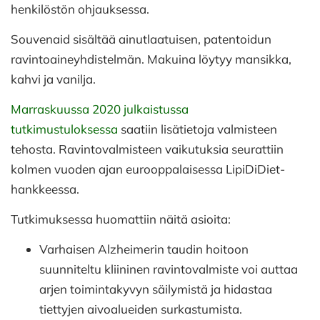
henkilöstön ohjauksessa.
Souvenaid sisältää ainutlaatuisen, patentoidun
ravintoaineyhdistelmän. Makuina löytyy mansikka,
kahvi ja vanilja.
Marraskuussa 2020 julkaistussa
tutkimustuloksessa
saatiin lisätietoja valmisteen
tehosta. Ravintovalmisteen vaikutuksia seurattiin
kolmen vuoden ajan eurooppalaisessa LipiDiDiet-
hankkeessa.
Tutkimuksessa huomattiin näitä asioita:
Varhaisen Alzheimerin taudin hoitoon
suunniteltu kliininen ravintovalmiste voi auttaa
arjen toimintakyvyn säilymistä ja hidastaa
tiettyjen aivoalueiden surkastumista.