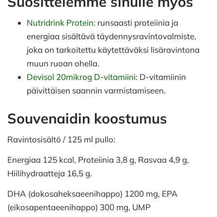
Suosittelemme sinulle myös
Nutridrink Protein
: runsaasti proteiinia ja
energiaa sisältävä täydennysravintovalmiste,
joka on tarkoitettu käytettäväksi lisäravintona
muun ruoan ohella.
Devisol 20mikrog D-vitamiini
: D-vitamiinin
päivittäisen saannin varmistamiseen.
Souvenaidin koostumus
Ravintosisältö / 125 ml pullo:
Energiaa 125 kcal, Proteiinia 3,8 g, Rasvaa 4,9 g,
Hiilihydraatteja 16,5 g.
DHA (dokosaheksaeenihappo) 1200 mg, EPA
(eikosapentaeenihappo) 300 mg, UMP