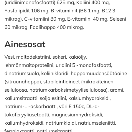
(uridiinimonofosfaatti) 625 mg, Koliini 400 mg,
Fosfolipidit 106 mg, B-vitamiinit (B6 1 mg, B12 3
mikrog), C-vitamiini 80 mg, E-vitamiini 40 mg, Seleeni
60 mikrog, Foolihappo 400 mikrog.
Ainesosat
Vesi, maltodekstriini, sokeri, kalaöljy,
lehmänmaitoproteiini, uridiini 5 -monofosfaatti,
dinatriumsuola, koliinikloridi, happamuudensäätöaine
(sitruunahappo), stabilointiaineet (mikrokiteinen
selluloosa, natriumkarboksimetyyliselluloosa), aromi,
kaliumsitraatti, soijalesitiini, kalsiumhydroksidi,
natrium-L -askorbaatti, väri E 150c, DL-a-
tokoferyyliasetaatti, magnesiumhydroksidi,
kaliumhydroksidi, natriumkloidi, natriumseleniitti,
ferrolaktaatti, natriumsitraatti,