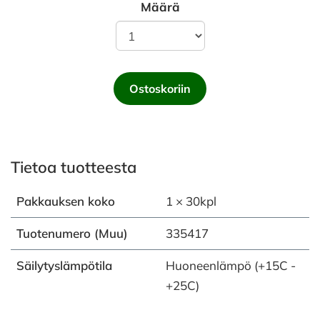
Määrä
Ostoskoriin
Tietoa tuotteesta
Pakkauksen koko
1 × 30kpl
Tuotenumero (Muu)
335417
Säilytyslämpötila
Huoneenlämpö (+15C -
+25C)