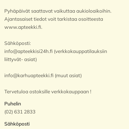
Pyhäpäivät saattavat vaikuttaa aukioloaikoihin.
Ajantasaiset tiedot voit tarkistaa osoitteesta
www.apteekki.fi.
Sähköposti:
info@apteekkisi24h.fi (verkkokauppatilauksiin
liittyvät- asiat)
info@karhuapteekki.fi (muut asiat)
Tervetuloa ostoksille verkkokauppaan !
Puhelin
(02) 631 2833
Sähköposti