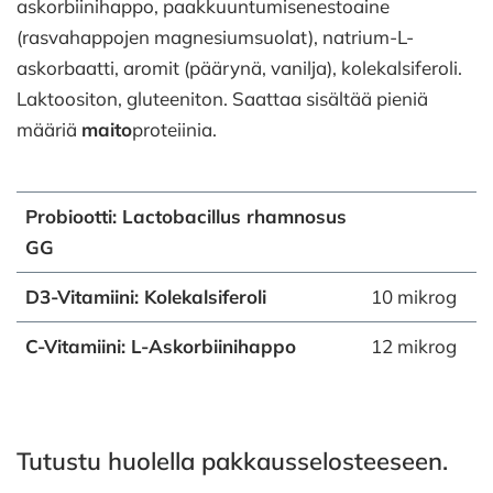
askorbiinihappo, paakkuuntumisenestoaine
(rasvahappojen magnesiumsuolat), natrium-L-
askorbaatti, aromit (päärynä, vanilja), kolekalsiferoli.
Laktoositon, gluteeniton. Saattaa sisältää pieniä
määriä
maito
proteiinia.
Probiootti: Lactobacillus rhamnosus
GG
D3-Vitamiini: Kolekalsiferoli
10 mikrog
C-Vitamiini: L-Askorbiinihappo
12 mikrog
Tutustu huolella pakkausselosteeseen.