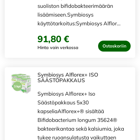
suoliston bifidobakteerimäärän
lisäämiseen.Symbiosys
käyttötarkoitus:Symbiosys Alflor…
91,80 €
Ostoskoriin
Hinta vain verkossa
Symbiosys Alflorex+ ISO
SÄÄSTÖPAKKAUS
Symbiosys Alflorex+ Iso
Säästöpakkaus 5x30
kapseliaAlflorex+® sisältää
Bifidobacterium longum 35624®
bakteerikantaa sekä kalsiumia, joka
tukee ruoansulatusta vaikuttaen