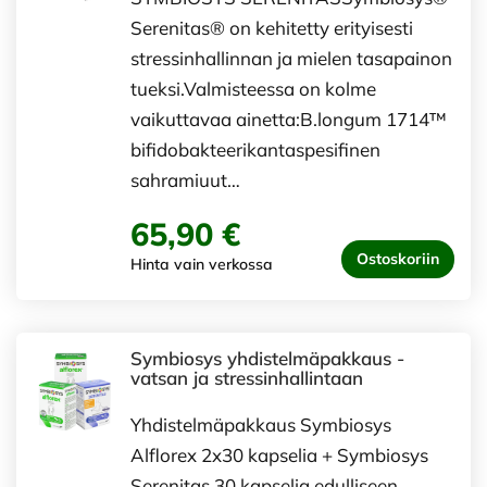
Serenitas® on kehitetty erityisesti
stressinhallinnan ja mielen tasapainon
tueksi.Valmisteessa on kolme
vaikuttavaa ainetta:B.longum 1714™
bifidobakteerikantaspesifinen
sahramiuut…
65,90 €
Ostoskoriin
Hinta vain verkossa
Symbiosys yhdistelmäpakkaus -
vatsan ja stressinhallintaan
Yhdistelmäpakkaus Symbiosys
Alflorex 2x30 kapselia + Symbiosys
Serenitas 30 kapselia edulliseen