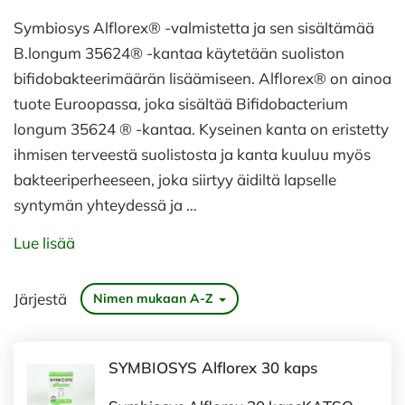
Symbiosys Alflorex® -valmistetta ja sen sisältämää
B.longum 35624® -kantaa käytetään suoliston
bifidobakteerimäärän lisäämiseen. Alflorex® on ainoa
tuote Euroopassa, joka sisältää Bifidobacterium
longum 35624 ® -kantaa. Kyseinen kanta on eristetty
ihmisen terveestä suolistosta ja kanta kuuluu myös
bakteeriperheeseen, joka siirtyy äidiltä lapselle
syntymän yhteydessä ja …
Lue lisää
Järjestä
Nimen mukaan A-Z
SYMBIOSYS Alflorex 30 kaps