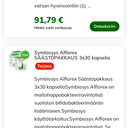
vatsan hyvinvointiin (1). …
91,79 €
Ostoskoriin
Hinta vain verkossa
Symbiosys Alflorex
SÄÄSTÖPAKKAUS 3x30 kapselia
Tarjous
Symbiosys Alflorex Säästöpakkaus
3x30 kapseliaSymbiosys Alflorex on
maitohappobakteeriravintolisä
suoliston bifidobakteerimäärän
lisäämiseen.Symbiosys
käyttötarkoitus:Symbiosys Alflorex on
maitohappobakteeriravintolisä. Se