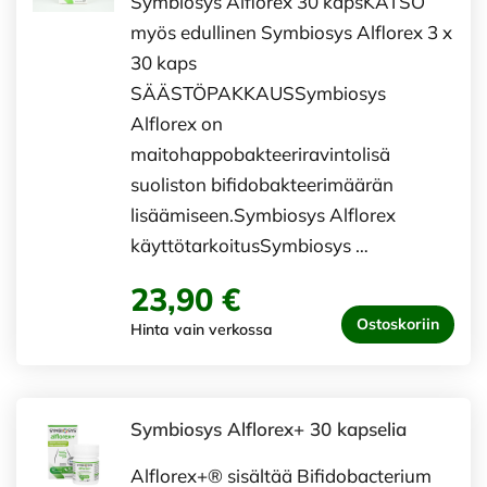
Symbiosys Alflorex 30 kapsKATSO
myös edullinen Symbiosys Alflorex 3 x
30 kaps
SÄÄSTÖPAKKAUSSymbiosys
Alflorex on
maitohappobakteeriravintolisä
suoliston bifidobakteerimäärän
lisäämiseen.Symbiosys Alflorex
käyttötarkoitusSymbiosys …
23,90 €
Ostoskoriin
Hinta vain verkossa
Symbiosys Alflorex+ 30 kapselia
Alflorex+® sisältää Bifidobacterium