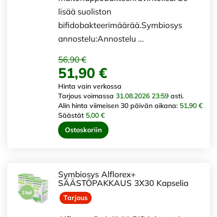
lisää suoliston
bifidobakteerimäärää.Symbiosys
annostelu:Annostelu …
56,90 €
51,90 €
Hinta vain verkossa
Tarjous voimassa
31.08.2026 23:59
asti.
Alin hinta viimeisen 30 päivän aikana:
51,90 €
Säästät
5,00 €
Ostoskoriin
Symbiosys Alflorex+
SÄÄSTÖPAKKAUS 3X30 Kapselia
Tarjous