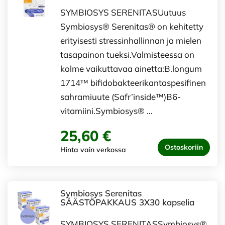
SYMBIOSYS SERENITASUutuus
Symbiosys® Serenitas® on kehitetty
erityisesti stressinhallinnan ja mielen
tasapainon tueksi.Valmisteessa on
kolme vaikuttavaa ainetta:B.longum
1714™ bifidobakteerikantaspesifinen
sahramiuute (Safr’inside™)B6-
vitamiini.Symbiosys® …
25,60 €
Ostoskoriin
Hinta vain verkossa
Symbiosys Serenitas
SÄÄSTÖPAKKAUS 3X30 kapselia
SYMBIOSYS SERENITASSymbiosys®