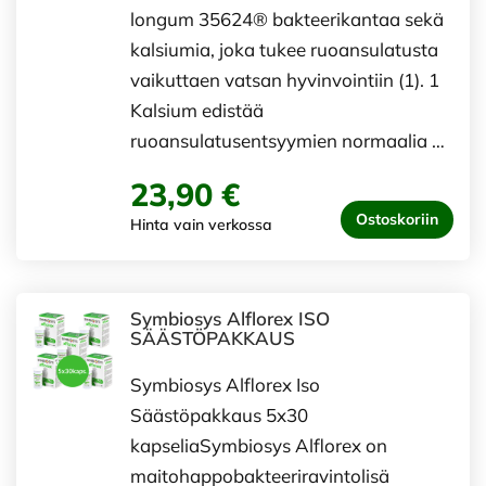
longum 35624® bakteerikantaa sekä
kalsiumia, joka tukee ruoansulatusta
vaikuttaen vatsan hyvinvointiin (1). 1
Kalsium edistää
ruoansulatusentsyymien normaalia …
23,90 €
Ostoskoriin
Hinta vain verkossa
Symbiosys Alflorex ISO
SÄÄSTÖPAKKAUS
Symbiosys Alflorex Iso
Säästöpakkaus 5x30
kapseliaSymbiosys Alflorex on
maitohappobakteeriravintolisä