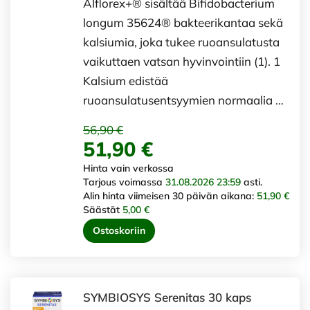
Alflorex+® sisältää Bifidobacterium
longum 35624® bakteerikantaa sekä
kalsiumia, joka tukee ruoansulatusta
vaikuttaen vatsan hyvinvointiin (1). 1
Kalsium edistää
ruoansulatusentsyymien normaalia …
56,90 €
51,90 €
Hinta vain verkossa
Tarjous voimassa
31.08.2026 23:59
asti.
Alin hinta viimeisen 30 päivän aikana:
51,90 €
Säästät
5,00 €
Ostoskoriin
SYMBIOSYS Serenitas 30 kaps