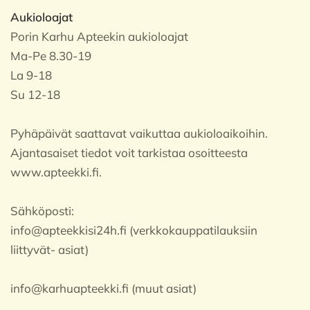
Aukioloajat
Porin Karhu Apteekin aukioloajat
Ma-Pe 8.30-19
La 9-18
Su 12-18
Pyhäpäivät saattavat vaikuttaa aukioloaikoihin.
Ajantasaiset tiedot voit tarkistaa osoitteesta
www.apteekki.fi.
Sähköposti:
info@apteekkisi24h.fi (verkkokauppatilauksiin
liittyvät- asiat)
info@karhuapteekki.fi (muut asiat)