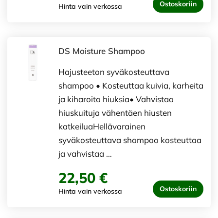
Ostoskoriin
Hinta vain verkossa
DS Moisture Shampoo
Hajusteeton syväkosteuttava
shampoo • Kosteuttaa kuivia, karheita
ja kiharoita hiuksia• Vahvistaa
hiuskuituja vähentäen hiusten
katkeiluaHellävarainen
syväkosteuttava shampoo kosteuttaa
ja vahvistaa …
22,50 €
Ostoskoriin
Hinta vain verkossa