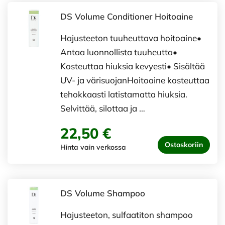
DS Volume Conditioner Hoitoaine
Hajusteeton tuuheuttava hoitoaine•
Antaa luonnollista tuuheutta•
Kosteuttaa hiuksia kevyesti• Sisältää
UV- ja värisuojanHoitoaine kosteuttaa
tehokkaasti latistamatta hiuksia.
Selvittää, silottaa ja …
22,50 €
Ostoskoriin
Hinta vain verkossa
DS Volume Shampoo
Hajusteeton, sulfaatiton shampoo