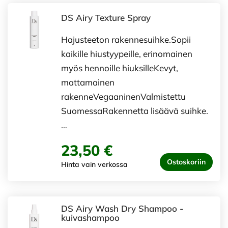
DS Airy Texture Spray
Hajusteeton rakennesuihke.Sopii
kaikille hiustyypeille, erinomainen
myös hennoille hiuksilleKevyt,
mattamainen
rakenneVegaaninenValmistettu
SuomessaRakennetta lisäävä suihke.
…
23,50 €
Ostoskoriin
Hinta vain verkossa
DS Airy Wash Dry Shampoo -
kuivashampoo