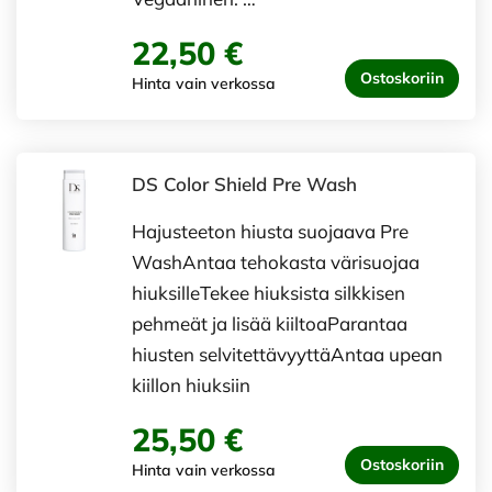
22,50 €
Ostoskoriin
Hinta vain verkossa
DS Color Shield Pre Wash
Hajusteeton hiusta suojaava Pre
WashAntaa tehokasta värisuojaa
hiuksilleTekee hiuksista silkkisen
pehmeät ja lisää kiiltoaParantaa
hiusten selvitettävyyttäAntaa upean
kiillon hiuksiin
25,50 €
Ostoskoriin
Hinta vain verkossa