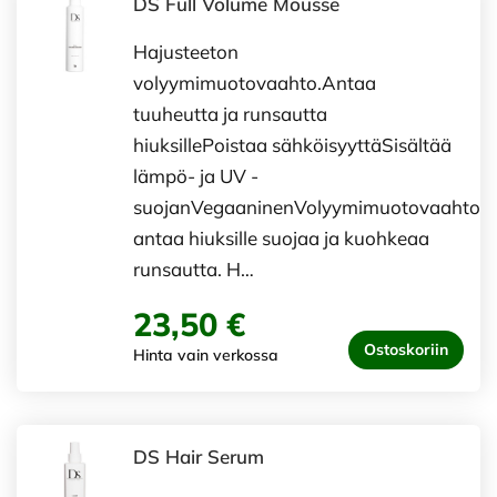
DS Full Volume Mousse
Hajusteeton
volyymimuotovaahto.Antaa
tuuheutta ja runsautta
hiuksillePoistaa sähköisyyttäSisältää
lämpö- ja UV -
suojanVegaaninenVolyymimuotovaahto
antaa hiuksille suojaa ja kuohkeaa
runsautta. H…
23,50 €
Ostoskoriin
Hinta vain verkossa
DS Hair Serum