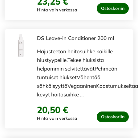
23,25 €
Ostoskoriin
Hinta vain verkossa
DS Leave-in Conditioner 200 ml
Hajusteeton hoitosuihke kaikille
hiustyypeille.Tekee hiuksista
helpommin selvitettävätPehmeän
tuntuiset hiuksetVähentää
sähköisyyttäVegaaninenKoostumukselta
kevyt hoitosuihke …
20,50 €
Ostoskoriin
Hinta vain verkossa