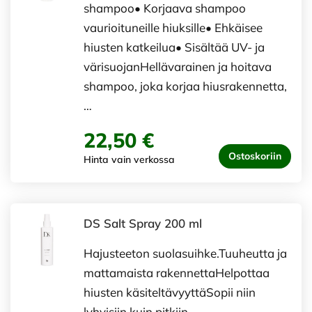
shampoo• Korjaava shampoo
vaurioituneille hiuksille• Ehkäisee
hiusten katkeilua• Sisältää UV- ja
värisuojanHellävarainen ja hoitava
shampoo, joka korjaa hiusrakennetta,
…
22,50 €
Ostoskoriin
Hinta vain verkossa
DS Salt Spray 200 ml
Hajusteeton suolasuihke.Tuuheutta ja
mattamaista rakennettaHelpottaa
hiusten käsiteltävyyttäSopii niin
lyhyisiin kuin pitkiin