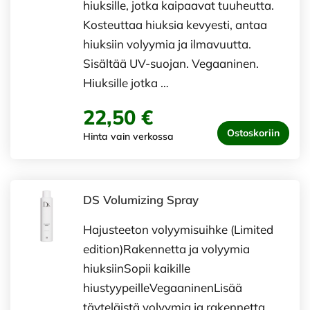
hiuksille, jotka kaipaavat tuuheutta.
Kosteuttaa hiuksia kevyesti, antaa
hiuksiin volyymia ja ilmavuutta.
Sisältää UV-suojan. Vegaaninen.
Hiuksille jotka …
22,50 €
Ostoskoriin
Hinta vain verkossa
DS Volumizing Spray
Hajusteeton volyymisuihke (Limited
edition)Rakennetta ja volyymia
hiuksiinSopii kaikille
hiustyypeilleVegaaninenLisää
täyteläistä volyymia ja rakennetta