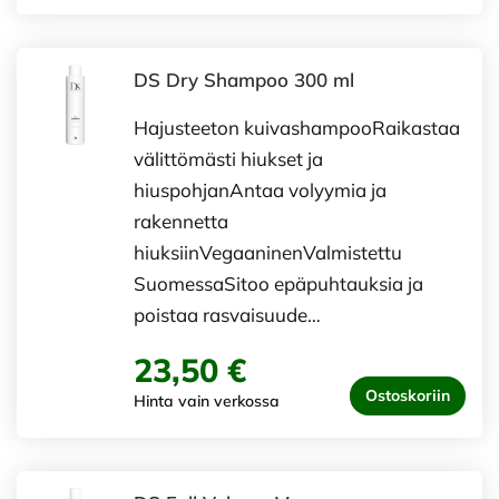
DS Dry Shampoo 300 ml
Hajusteeton kuivashampooRaikastaa
välittömästi hiukset ja
hiuspohjanAntaa volyymia ja
rakennetta
hiuksiinVegaaninenValmistettu
SuomessaSitoo epäpuhtauksia ja
poistaa rasvaisuude…
23,50 €
Ostoskoriin
Hinta vain verkossa