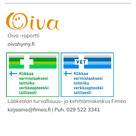
Oiva -raportti
oivahymy.fi
Lääkealan turvallisuus- ja kehittämiskeskus Fimea
kirjaamo@fimea.fi
|
Puh. 029 522 3341