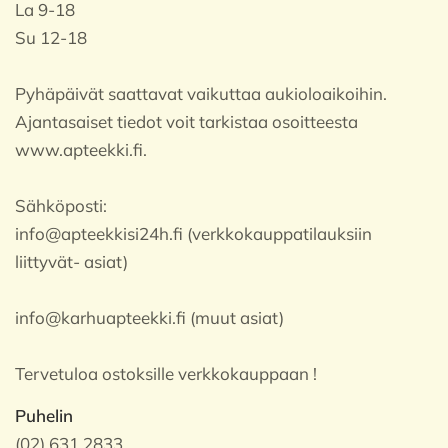
La 9-18
Su 12-18
Pyhäpäivät saattavat vaikuttaa aukioloaikoihin.
Ajantasaiset tiedot voit tarkistaa osoitteesta
www.apteekki.fi.
Sähköposti:
info@apteekkisi24h.fi (verkkokauppatilauksiin
liittyvät- asiat)
info@karhuapteekki.fi (muut asiat)
Tervetuloa ostoksille verkkokauppaan !
Puhelin
(02) 631 2833