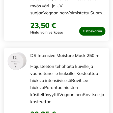
myös väri- ja UV-
suojanVegaaninenValmistettu Suom…
23,50 €
Ostoskoriin
Hinta vain verkossa
DS Intensive Moisture Mask 250 ml
Hajusteeton tehohoito kuiville ja
vaurioituneille hiuksille. Kosteuttaa
hiuksia intensiivisestiRavitsee
hiuksiaParantaa hiusten
käsiteltävyyttäVegaaninenRavitsee ja
kosteuttaa i…