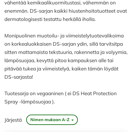
vähentää kemikaalikuormitustasi, vähemmän on
enemmän. DS-sarjan kaikki hiustenhoitotuotteet ovat
dermatologisesti testattu herkällä iholla.
Monipuolinen muotoilu- ja viimeistelytuotevalikoima
on korkealuokkaisen DS-sarjan ydin, sillä tarvitsitpa
sitten mattamaista tekstuuria, rakennetta ja volyymia,
lämpösuojaa, kevyttä pitoa kampauksen alle tai
pitävää tukea ja viimeistelyä, kaiken tämän löydät
DS-sarjasta!
Tuotesarja on vegaaninen ( ei DS Heat Protection
Spray -lämpösuojaa ).
Järjestä
Nimen mukaan A-Z