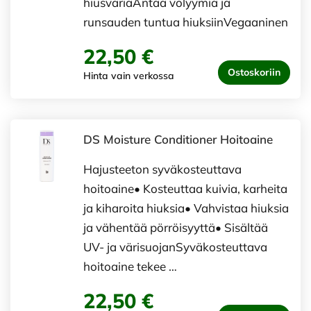
hiusväriäAntaa volyymia ja
runsauden tuntua hiuksiinVegaaninen
22,50 €
Ostoskoriin
Hinta vain verkossa
DS Moisture Conditioner Hoitoaine
Hajusteeton syväkosteuttava
hoitoaine• Kosteuttaa kuivia, karheita
ja kiharoita hiuksia• Vahvistaa hiuksia
ja vähentää pörröisyyttä• Sisältää
UV- ja värisuojanSyväkosteuttava
hoitoaine tekee …
22,50 €