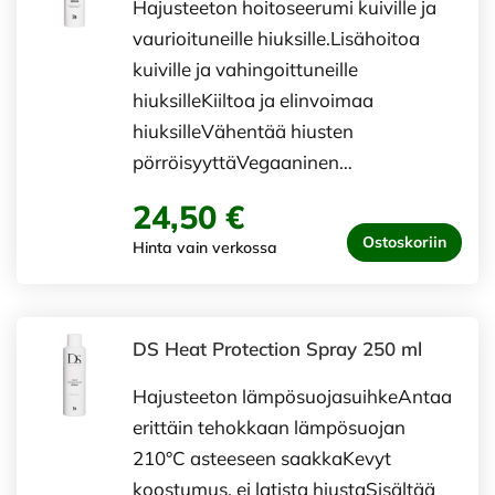
Hajusteeton hoitoseerumi kuiville ja
vaurioituneille hiuksille.Lisähoitoa
kuiville ja vahingoittuneille
hiuksilleKiiltoa ja elinvoimaa
hiuksilleVähentää hiusten
pörröisyyttäVegaaninen…
24,50 €
Ostoskoriin
Hinta vain verkossa
DS Heat Protection Spray 250 ml
Hajusteeton lämpösuojasuihkeAntaa
erittäin tehokkaan lämpösuojan
210°C asteeseen saakkaKevyt
koostumus, ei latista hiustaSisältää