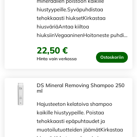
mineraalien poistoon kaikille
hiustyypeille.Syväpuhdistaa
tehokkaasti hiuksetKirkastaa
hiusväriäAntaa kiiltoa
hiuksiinVegaaninenHoitoneste puhdi…
22,50 €
Ostoskoriin
Hinta vain verkossa
DS Mineral Removing Shampoo 250
ml
Hajusteeton kelatoiva shampoo
kaikille hiustyypeille. Poistaa
tehokkaasti epäpuhtaudet ja
muotoilutuotteiden jäämätKirkastaa