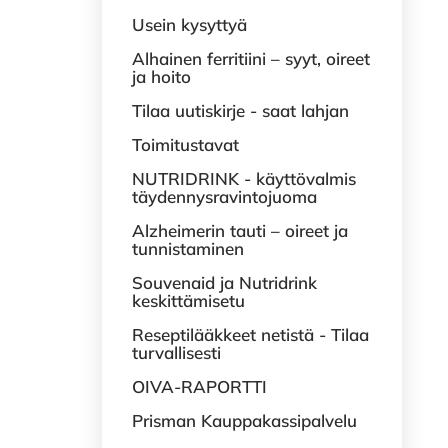
Usein kysyttyä
Alhainen ferritiini – syyt, oireet
ja hoito
Tilaa uutiskirje - saat lahjan
Toimitustavat
NUTRIDRINK - käyttövalmis
täydennysravintojuoma
Alzheimerin tauti – oireet ja
tunnistaminen
Souvenaid ja Nutridrink
keskittämisetu
Reseptilääkkeet netistä - Tilaa
turvallisesti
OIVA-RAPORTTI
Prisman Kauppakassipalvelu