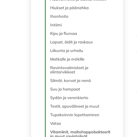
Hiukset ja päänahka
Ihonhoito
Intiimi
Kipu ja flunssa
Lapset, äidit ja raskaus
Liikunta ja urheilu
Matkalle ja mökille
Ravintovalmisteet ja
elintarvikkeet
Silmät, korvat ja nenä
Suu ja hampaat
Sydän ja verenkierto
Testit, apuvälineet ja muut
Tupakoinnin lopettaminen
Vatsa
Vitamiinit, maitohappobakteerit
ja muut ravintolisät