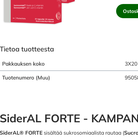
Ostosk
Tietoa tuotteesta
Pakkauksen koko
3X20 
Tuotenumero (Muu)
9505
SiderAL FORTE - KAMP
SiderAL® FORTE
sisältää sukrosomiaalista rautaa (
Sucr