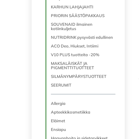
KARHUN LAHJAJAHTI
PRIORIN SÄÄSTÖPAKKAUS
SOUVENAID ilmainen
kotiinkuljetus
NUTRIDRINK pysyvästi edullinen
ACO Deo, Hiukset, Intiimi
V10 PLUS tuotteita -20%
MAKSALÄISKÄT JA
PIGMENTTITUOTTEET
SILMÄNYMPÄRYSTUOTTEET
SEERUMIT
Allergia
Apteekkikosmetiikka
Eläimet
Ensiapu
Haavanhoito ja sidetarvikkeet