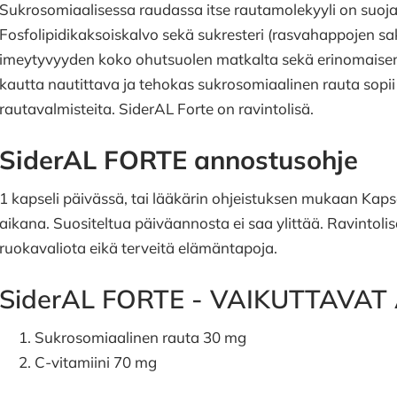
Sukrosomiaalisessa raudassa itse rautamolekyyli on suojatt
Fosfolipidikaksoiskalvo sekä sukresteri (rasvahappojen s
imeytyvyyden koko ohutsuolen matkalta sekä erinomaise
kautta nautittava ja tehokas sukrosomiaalinen rauta sopii 
rautavalmisteita. SiderAL Forte on ravintolisä.
SiderAL FORTE annostusohje
1 kapseli päivässä, tai lääkärin ohjeistuksen mukaan Kaps
aikana. Suositeltua päiväannosta ei saa ylittää. Ravintoli
ruokavaliota eikä terveitä elämäntapoja.
SiderAL FORTE - VAIKUTTAVAT
Sukrosomiaalinen rauta 30 mg
C-vitamiini 70 mg