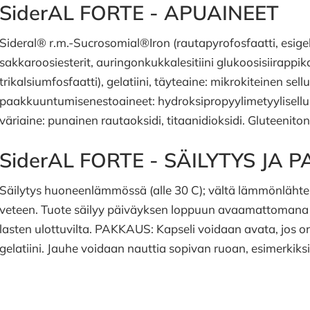
SiderAL FORTE - APUAINEET
Sideral® r.m.-Sucrosomial®Iron (rautapyrofosfaatti, esigel
sakkaroosiesterit, auringonkukkalesitiini glukoosisiirappika
trikalsiumfosfaatti), gelatiini, täyteaine: mikrokiteinen sel
paakkuuntumisenestoaineet: hydroksipropyylimetyylisellul
väriaine: punainen rautaoksidi, titaanidioksidi. Gluteeniton
SiderAL FORTE - SÄILYTYS JA
Säilytys huoneenlämmössä (alle 30 C); vältä lämmönlähte
veteen. Tuote säilyy päiväyksen loppuun avaamattomana ja
lasten ulottuvilta. PAKKAUS: Kapseli voidaan avata, jos o
gelatiini. Jauhe voidaan nauttia sopivan ruoan, esimerkiksi