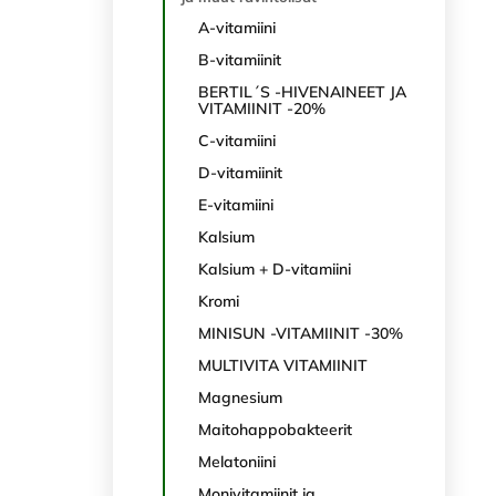
A-vitamiini
B-vitamiinit
BERTIL´S -HIVENAINEET JA
VITAMIINIT -20%
C-vitamiini
D-vitamiinit
E-vitamiini
Kalsium
Kalsium + D-vitamiini
Kromi
MINISUN -VITAMIINIT -30%
MULTIVITA VITAMIINIT
Magnesium
Maitohappobakteerit
Melatoniini
Monivitamiinit ja