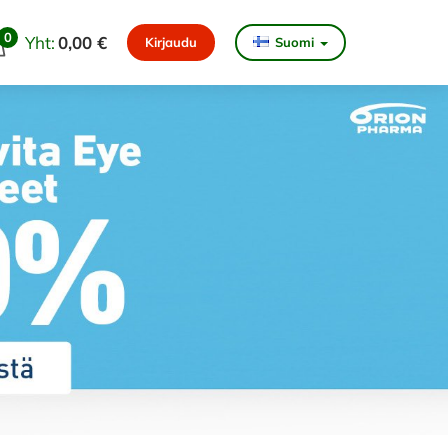
0
Yht:
0,00 €
Kirjaudu
Suomi