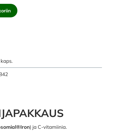
oriin
kaps.
842
ANJAPAKKAUS
osomial®Iron
) ja C-vitamiinia.