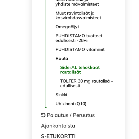
yhdistelmävalmisteet
Muut ravintolisät ja
kasvirohdosvalmisteet
Omegaöljyt
PUHDISTAMO tuotteet
edullisesti -25%
PUHDISTAMO vitamiinit
Rauta
SiderAL tehokkaat
rautalisät
TOLFER 30 mg rautalisä -
edullisesti
Sinkki
Ubikinoni (Q10)
Palautus / Peruutus
Ajankohtaista
S-ETUKORTTI