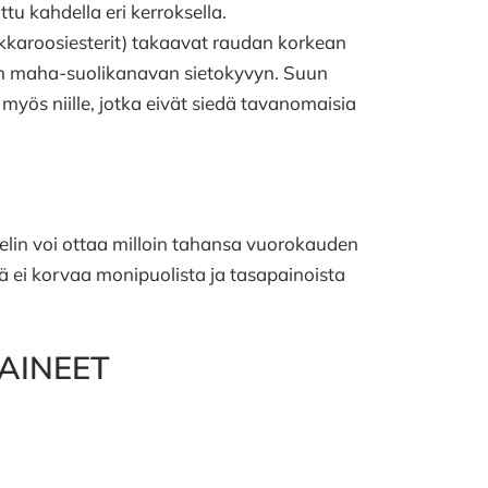
u kahdella eri kerroksella.
akkaroosiesterit) takaavat raudan korkean
n maha-suolikanavan sietokyvyn. Suun
myös niille, jotka eivät siedä tavanomaisia
elin voi ottaa milloin tahansa vuorokauden
sä ei korvaa monipuolista ja tasapainoista
 AINEET