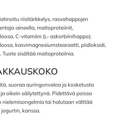
atinoitu riisitärkkelys, rasvahappojen
ntaja-aineella, maitoproteiinit,
luloosa, C-vitamiini (L- askorbiinihappo);
oosa, kasvimagnesiumstearaatti, piidioksidi,
. Tuote sisältää maitoproteiinia.
 PAKKAUSKOKO
itä, suoraa auringonvaloa ja kosketusta
 oikein säilytettynä. Pidettävä poissa
n nielemisongelmia tai halutaan välttää
 jogurtin, kanssa.